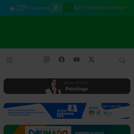
☀️
23°
Columbus
27°
93%
5km/h
33°/22°