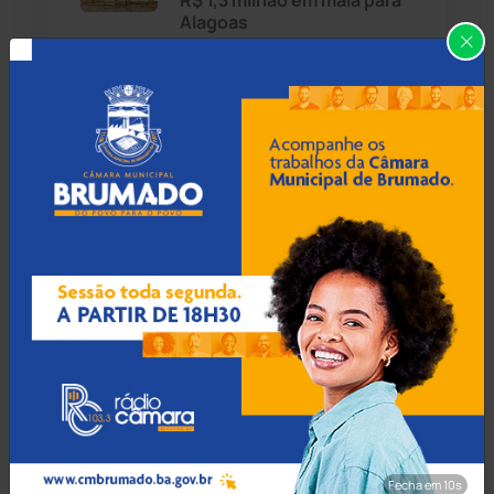
R$ 1,3 milhão em mala para
Alagoas
Caraíbas
(103)
Carinhanha
(299)
06 Ago 2026 / 18:30
Homem procurado por
Caturama
(65)
tráfico em São Paulo é
preso ao tentar fugir de
ônibus em Cândido Sales
Chapada Diamantina
(430)
Condeúba
(133)
06 Ago 2026 / 18:00
Contendas do Sincorá
(79)
Homem é esfaqueado no
pulso e agredido a
Cordeiros
(49)
capacetadas na zona rural
de Guanambi
Dom Basílio
(391)
Fecha em 9s