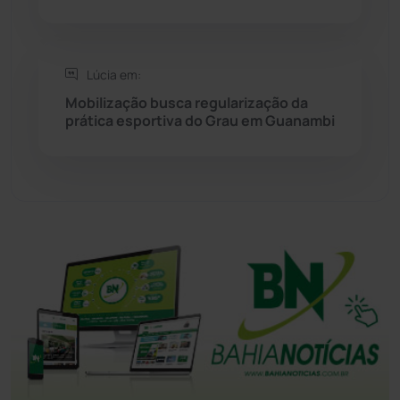
Tanhaçu
(426)
Lúcia em:
Tanque Novo
(126)
Mobilização busca regularização da
prática esportiva do Grau em Guanambi
Tecnologia
(12)
Urandi
(156)
Vitória da Conquista
(2513)