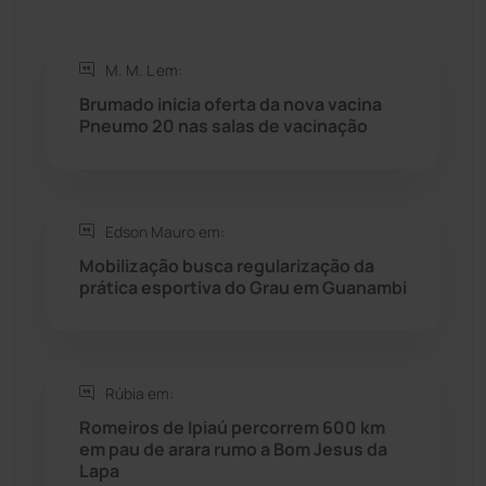
Rio de Contas
(410)
M. M. L em:
Brumado inicia oferta da nova vacina
Rio do Antônio
(203)
Pneumo 20 nas salas de vacinação
Rio do Pires
(98)
Edson Mauro em:
Saúde
(2427)
Mobilização busca regularização da
prática esportiva do Grau em Guanambi
Seabra
(50)
Sebastião Laranjeiras
(96)
Rúbia em:
Sítio do Mato
(42)
Romeiros de Ipiaú percorrem 600 km
em pau de arara rumo a Bom Jesus da
Lapa
Sudoeste Baiano
(1530)