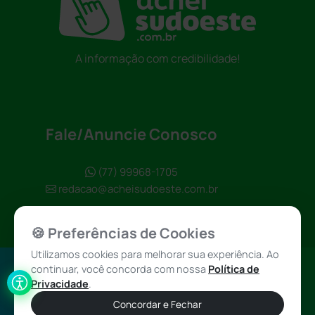
A informação com credibilidade!
Fale/Anuncie Conosco
(77) 99968-1705
redacao@acheisudoeste.com.br
🍪 Preferências de Cookies
Utilizamos cookies para melhorar sua experiência. Ao
continuar, você concorda com nossa
Política de
Política de
Achei Sudoeste
Privacidade
.
Privacidade
© 2026 - Todos
Concordar e Fechar
os direitos