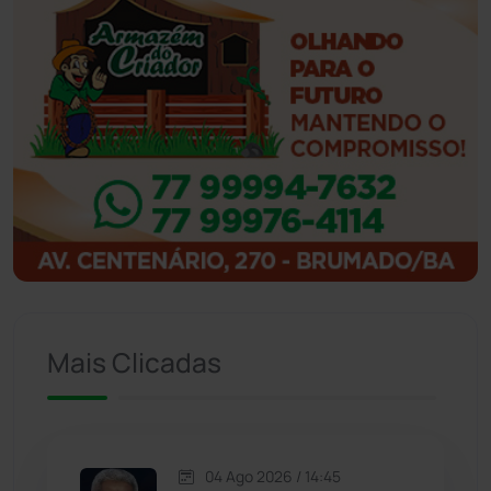
Ibiassucê
(167)
Ibicoara
(220)
Ibipitanga
(116)
Ibitiara
(32)
Igaporã
(218)
Ituaçu
(256)
Mais Clicadas
Iuiu
(173)
Jacaraci
(97)
04 Ago 2026 / 14:45