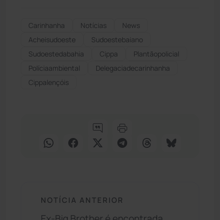
Carinhanha
Notícias
News
Acheisudoeste
Sudoestebaiano
Sudoestedabahia
Cippa
Plantãopolicial
Políciaambiental
Delegaciadecarinhanha
Cippalençóis
NOTÍCIA ANTERIOR
Ex-Big Brother é encontrada