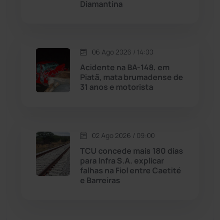
Diamantina
Malhada
(82)
Malhada de Pedras
(507)
06 Ago 2026 / 14:00
Matina
(71)
Acidente na BA-148, em
Piatã, mata brumadense de
31 anos e motorista
Mortugaba
(31)
Mundo
(436)
02 Ago 2026 / 09:00
Oliveira dos Brejinhos
(67)
TCU concede mais 180 dias
para Infra S.A. explicar
Palmas de Monte Alto
(260)
falhas na Fiol entre Caetité
e Barreiras
Paramirim
(342)