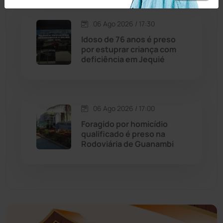
Economia
(1235)
06 Ago 2026 / 17:30
Idoso de 76 anos é preso
Educação
(232)
por estuprar criança com
deficiência em Jequié
Érico Cardoso
(82)
Esportes
(522)
06 Ago 2026 / 17:00
Foragido por homicídio
Eventos
(24)
qualificado é preso na
Rodoviária de Guanambi
Feira da Mata
(23)
Guajeru
(130)
Guanambi
(3494)