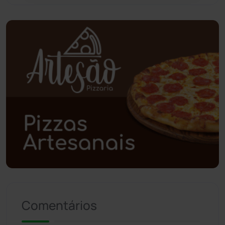
Pindaí
(103)
Piripá
(90)
Planalto
(59)
Poções
(182)
Polícia Civil
(57)
Polícia Militar
(27)
Política
(03)
Presidente Jânio Qu...
(125)
Comentários
Riacho de Santana
(309)