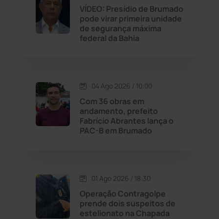
VÍDEO: Presídio de Brumado
Jequié
(313)
pode virar primeira unidade
de segurança máxima
federal da Bahia
Jussiape
(97)
Justiça
(1466)
04 Ago 2026 / 10:00
Lagoa Real
(182)
Com 36 obras em
andamento, prefeito
Licínio de Almeida
(118)
Fabrício Abrantes lança o
PAC-B em Brumado
Livramento de Nossa...
(1338)
Macaúbas
(713)
01 Ago 2026 / 18:30
Operação Contragolpe
Maetinga
(101)
prende dois suspeitos de
estelionato na Chapada