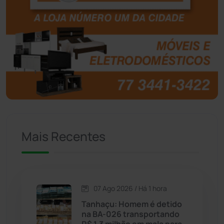
Boquira
(152)
Botuporã
(72)
Brasil
(7679)
Brumado
(31955)
Caculé
(696)
Mais Recentes
Caetanos
(47)
Caetité
(1504)
07 Ago 2026 / Há 1 hora
Candiba
(157)
Tanhaçu: Homem é detido
na BA-026 transportando
Cândido Sales
(121)