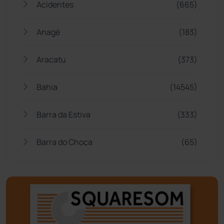
Acidentes
(665)
Anagé
(183)
Aracatu
(373)
Bahia
(14545)
Barra da Estiva
(333)
Barra do Choça
(65)
Belo Campo
(57)
Bom Jesus da Lapa
(505)