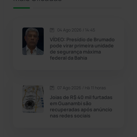
Jacaraci
(97)
Jequié
(314)
04 Ago 2026 / 14:45
VÍDEO: Presídio de Brumado
pode virar primeira unidade
Jussiape
(97)
de segurança máxima
federal da Bahia
Justiça
(1470)
Lagoa Real
(182)
07 Ago 2026 / Há 11 horas
Licínio de Almeida
(118)
Joias de R$ 40 mil furtadas
em Guanambi são
recuperadas após anúncio
Livramento de Nossa...
(1338)
nas redes sociais
Macaúbas
(714)