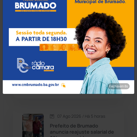
07 Ago 2026 / Há 4 horas
Candiba
(157)
Guanambi: 17º BPM
apreende quase R$ 3 mil
Cândido Sales
(121)
suspeito escondido em
short de motociclista
Caraíbas
(103)
Carinhanha
(300)
07 Ago 2026 / Há 4 horas
MP recomenda que escola
Caturama
(65)
readmita aluno autista
impedido de frequentar
aulas em Porto Seguro
Fecha em 7s
Chapada Diamantina
(430)
Condeúba
(133)
07 Ago 2026 / Há 5 horas
Contendas do Sincorá
(79)
Prefeito de Brumado
anuncia reajuste salarial de