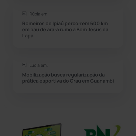
Sítio do Mato
(42)
Rúbia em:
Sudoeste Baiano
(1530)
Romeiros de Ipiaú percorrem 600 km
em pau de arara rumo a Bom Jesus da
Lapa
Tanhaçu
(426)
Tanque Novo
(126)
Lúcia em:
Tecnologia
(12)
Mobilização busca regularização da
prática esportiva do Grau em Guanambi
Urandi
(157)
Vitória da Conquista
(2514)