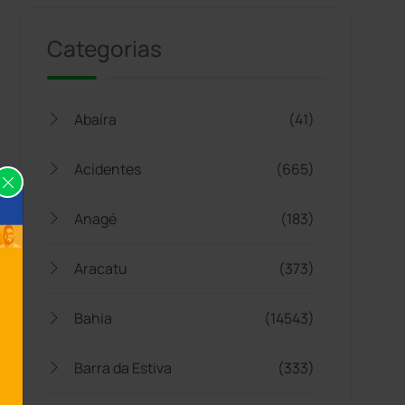
Categorias
Abaíra
(41)
Acidentes
(665)
Anagé
(183)
Aracatu
(373)
Bahia
(14543)
Barra da Estiva
(333)