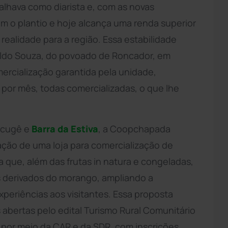
alhava como diarista e, com as novas
om o plantio e hoje alcança uma renda superior
ealidade para a região. Essa estabilidade
valdo Souza, do povoado de Roncador, em
ercialização garantida pela unidade,
 por mês, todas comercializadas, o que lhe
ucugê e
Barra da Estiva
, a Coopchapada
ação de uma loja para comercialização de
a que, além das frutas in natura e congeladas,
os derivados do morango, ampliando a
periências aos visitantes. Essa proposta
abertas pelo edital Turismo Rural Comunitário
 por meio da CAR e da SDR, com inscrições