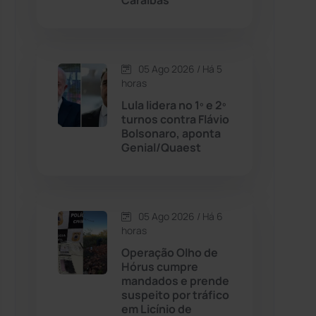
Caraíbas
Contendas do Sincorá
(79)
05 Ago 2026 / Há 5
Cordeiros
(49)
horas
Lula lidera no 1º e 2º
Dom Basílio
(391)
turnos contra Flávio
Bolsonaro, aponta
Genial/Quaest
Economia
(1235)
Educação
(231)
05 Ago 2026 / Há 6
Érico Cardoso
(82)
horas
Operação Olho de
Hórus cumpre
Esportes
(522)
mandados e prende
suspeito por tráfico
Eventos
(24)
em Licínio de