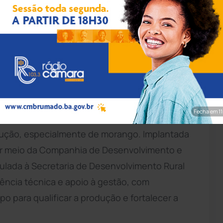
do Carvalho/GOVBA
o, em agosto, a Unidade de Beneficiamento
nsolida como referência na
Bahia
na
, framboesa, mirtilo e maracujá. Gerido pela
pada Diamantina
(Coopchapada), o espaço
Fecha em 9
rcialização e tem despertado o interesse de
odução, especialmente de morango. Implantada
or meio da Companhia de Desenvolvimento e
ulada à Secretaria de Desenvolvimento Rural
tência técnica e apoio à gestão, com
para qualificar a produção e fortalecer a