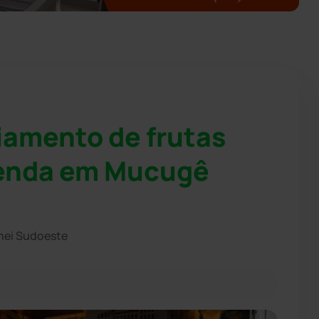
iamento de frutas
renda em Mucugê
hei Sudoeste