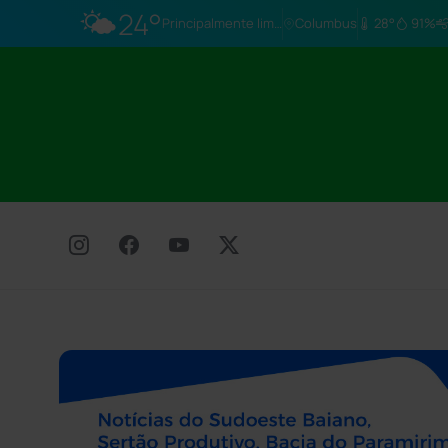
🌤️
24°
Principalmente limpo
Columbus
28°
91%