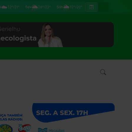
☁️
🌦
🌦
ã
32°/21°
Sex
28°/22°
Sáb
32°/20°