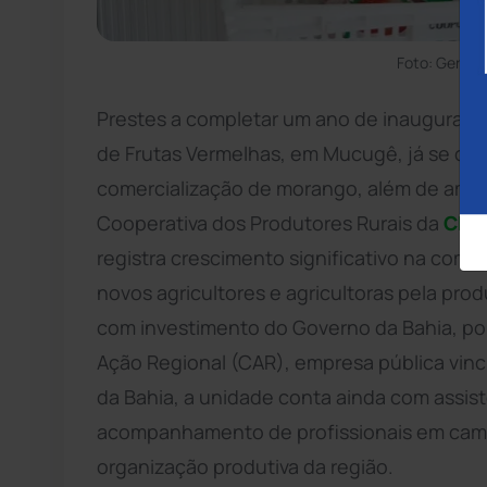
Foto: Geral
Prestes a completar um ano de inauguraçã
de Frutas Vermelhas, em Mucugê, já se co
comercialização de morango, além de amora
Cooperativa dos Produtores Rurais da
Cha
registra crescimento significativo na come
novos agricultores e agricultoras pela pr
com investimento do Governo da Bahia, p
Ação Regional (CAR), empresa pública vinc
da Bahia, a unidade conta ainda com assis
acompanhamento de profissionais em campo 
organização produtiva da região.