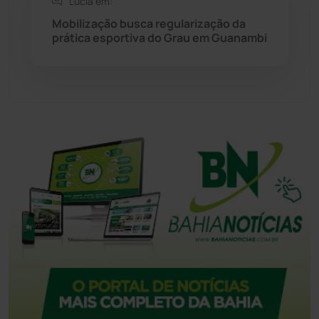
Lúcia em:
Mobilização busca regularização da
Urandi
(157)
prática esportiva do Grau em Guanambi
Vitória da Conquista
(2514)