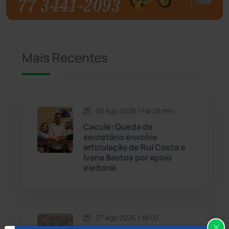
Brumado
(31958)
Caculé
(697)
Mais Recentes
Caetanos
(47)
Caetité
(1504)
08 Ago 2026 / Há 25 min
Candiba
(157)
Caculé: Queda de
secretário envolve
Cândido Sales
(121)
articulação de Rui Costa e
Ivana Bastos por apoio
eleitoral
Caraíbas
(103)
Carinhanha
(300)
07 Ago 2026 / 18:00
Caturama
(65)