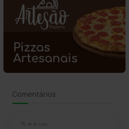
Poções
(182)
Polícia Civil
(58)
Polícia Militar
(27)
Política
(03)
Presidente Jânio Qu...
(125)
Riacho de Santana
(309)
Comentários
Rio de Contas
(410)
Rio do Antônio
(203)
M. M. L em: