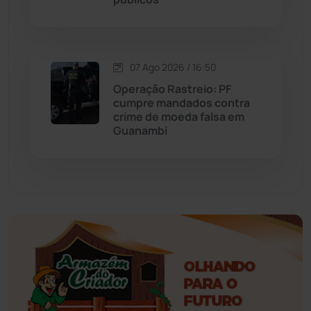
Esportes
(522)
07 Ago 2026 / 16:50
Eventos
(24)
Operação Rastreio: PF
cumpre mandados contra
Feira da Mata
(23)
crime de moeda falsa em
Guanambi
Guajeru
(130)
Guanambi
(3498)
Ibiassucê
(167)
Ibicoara
(221)
Ibipitanga
(116)