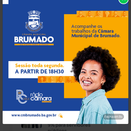
Guanambi: 17º BPM
apreende quase R$ 3 mil
suspeito escondido em
Chapada Diamantina
(430)
short de motociclista
Condeúba
(133)
Contendas do Sincorá
(79)
07 Ago 2026 / 17:30
MP recomenda que escola
Cordeiros
(49)
readmita aluno autista
impedido de frequentar
aulas em Porto Seguro
Dom Basílio
(391)
Economia
(1235)
07 Ago 2026 / 17:00
Educação
(232)
Prefeito de Brumado
Fecha em 7s
anuncia reajuste salarial de
9% para servidores
Érico Cardoso
(82)
públicos