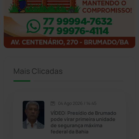
Ibitiara
(32)
Igaporã
(218)
Ituaçu
(256)
Iuiu
(173)
Mais Clicadas
Jacaraci
(97)
Jequié
(314)
04 Ago 2026 / 14:45
VÍDEO: Presídio de Brumado
Jussiape
(97)
pode virar primeira unidade
de segurança máxima
Justiça
(1470)
federal da Bahia