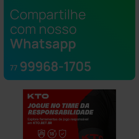
Compartilhe
com nosso
Whatsapp
99968-1705
77