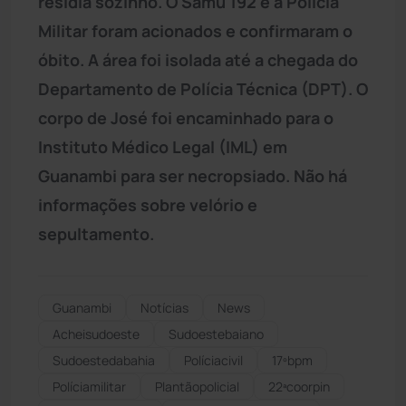
residia sozinho. O Samu 192 e a Polícia
Militar foram acionados e confirmaram o
óbito. A área foi isolada até a chegada do
Departamento de Polícia Técnica (DPT). O
corpo de José foi encaminhado para o
Instituto Médico Legal (IML) em
Guanambi para ser necropsiado. Não há
informações sobre velório e
sepultamento.
Guanambi
Notícias
News
Acheisudoeste
Sudoestebaiano
Sudoestedabahia
Políciacivil
17ºbpm
Políciamilitar
Plantãopolicial
22ªcoorpin