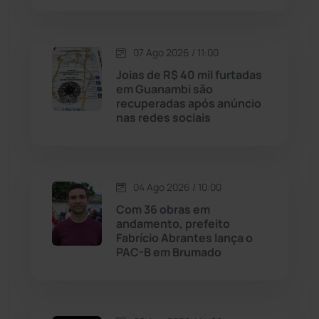
Lagoa Real
(182)
07 Ago 2026 / 11:00
Licínio de Almeida
(118)
Joias de R$ 40 mil furtadas
em Guanambi são
Livramento de Nossa...
(1338)
recuperadas após anúncio
nas redes sociais
Macaúbas
(714)
Maetinga
(101)
04 Ago 2026 / 10:00
Com 36 obras em
Malhada
(82)
andamento, prefeito
Fabrício Abrantes lança o
PAC-B em Brumado
Malhada de Pedras
(508)
Matina
(71)