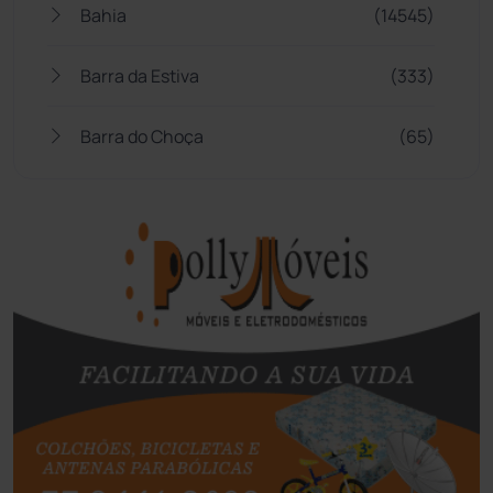
Bahia
(14545)
Barra da Estiva
(333)
Barra do Choça
(65)
Belo Campo
(57)
Bom Jesus da Lapa
(507)
Boquira
(152)
Botuporã
(72)
Brasil
(7680)