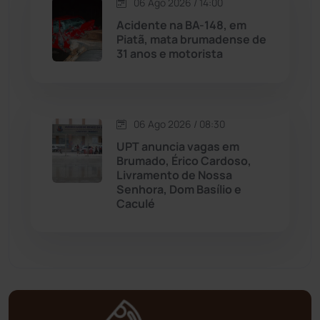
06 Ago 2026 / 14:00
Mortugaba
(31)
Acidente na BA-148, em
Piatã, mata brumadense de
31 anos e motorista
Mundo
(437)
Oliveira dos Brejinhos
(67)
06 Ago 2026 / 08:30
Palmas de Monte Alto
(261)
UPT anuncia vagas em
Brumado, Érico Cardoso,
Paramirim
(342)
Livramento de Nossa
Senhora, Dom Basílio e
Caculé
Pindaí
(103)
Piripá
(90)
Planalto
(59)