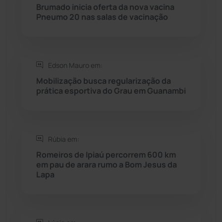
Rio do Pires
(98)
Brumado inicia oferta da nova vacina
Pneumo 20 nas salas de vacinação
Saúde
(2427)
Seabra
(50)
Edson Mauro em:
Mobilização busca regularização da
Sebastião Laranjeiras
(96)
prática esportiva do Grau em Guanambi
Sítio do Mato
(42)
Sudoeste Baiano
(1530)
Rúbia em:
Romeiros de Ipiaú percorrem 600 km
em pau de arara rumo a Bom Jesus da
Tanhaçu
(426)
Lapa
Tanque Novo
(126)
Tecnologia
(12)