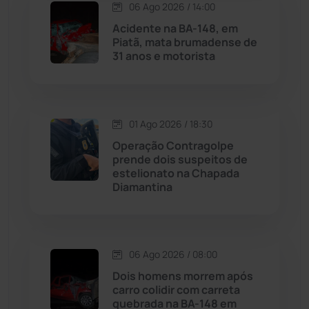
06 Ago 2026 / 14:00
Maetinga
(101)
Acidente na BA-148, em
Piatã, mata brumadense de
Malhada
(82)
31 anos e motorista
Malhada de Pedras
(508)
Matina
(71)
01 Ago 2026 / 18:30
Operação Contragolpe
prende dois suspeitos de
Mortugaba
(31)
estelionato na Chapada
Diamantina
Mundo
(437)
Oliveira dos Brejinhos
(67)
06 Ago 2026 / 08:00
Dois homens morrem após
Palmas de Monte Alto
(261)
carro colidir com carreta
quebrada na BA-148 em