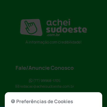
A informação com credibilidade!
Fale/Anuncie Conosco
(77) 99968-1705
redacao@acheisudoeste.com.br
🍪 Preferências de Cookies