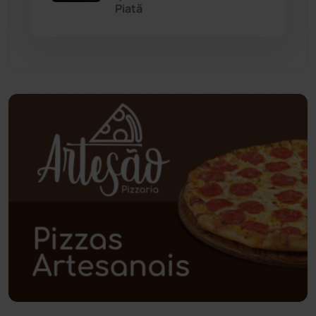
Paramirim
(342)
Piatã
Pindaí
(103)
Piripá
(90)
Planalto
(59)
Poções
(182)
Polícia Civil
(58)
Polícia Militar
(27)
Política
(03)
Presidente Jânio Qu...
(125)