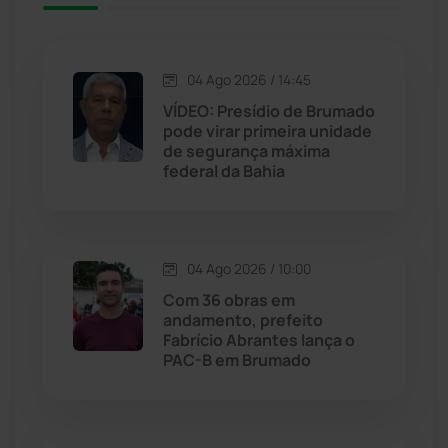
Jacaraci
(97)
Jequié
(314)
04 Ago 2026 / 14:45
VÍDEO: Presídio de Brumado
pode virar primeira unidade
Jussiape
(97)
de segurança máxima
federal da Bahia
Justiça
(1469)
Lagoa Real
(182)
04 Ago 2026 / 10:00
Licínio de Almeida
(118)
Com 36 obras em
andamento, prefeito
Fabrício Abrantes lança o
Livramento de Nossa...
(1338)
PAC-B em Brumado
Macaúbas
(714)