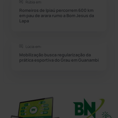
Rúbia em:
Romeiros de Ipiaú percorrem 600 km
Sudoeste Baiano
(1530)
em pau de arara rumo a Bom Jesus da
Lapa
Tanhaçu
(426)
Tanque Novo
(126)
Lúcia em:
Mobilização busca regularização da
Tecnologia
(12)
prática esportiva do Grau em Guanambi
Urandi
(157)
Vitória da Conquista
(2514)