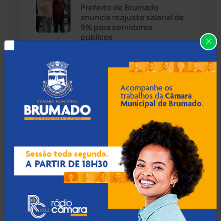
Prefeito de Brumado
anuncia reajuste salarial de
Cândido Sales
(121)
9% para servidores
públicos
Caraíbas
(103)
Carinhanha
(300)
07 Ago 2026 / Há 35 min
Operação Rastreio: PF
Caturama
(65)
cumpre mandados contra
crime de moeda falsa em
Guanambi
Chapada Diamantina
(430)
Condeúba
(133)
07 Ago 2026 / Há 55 min
Contendas do Sincorá
(79)
TCM rejeita contas de
2023 do ex-prefeito de
Cordeiros
(49)
Encruzilhada e aplica multa