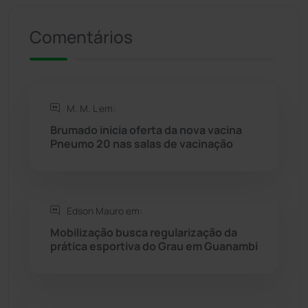
Comentários
Riacho de Santana
(309)
Rio de Contas
(410)
M. M. L em:
Rio do Antônio
(203)
Brumado inicia oferta da nova vacina
Pneumo 20 nas salas de vacinação
Rio do Pires
(98)
Saúde
(2427)
Edson Mauro em:
Seabra
(50)
Mobilização busca regularização da
prática esportiva do Grau em Guanambi
Sebastião Laranjeiras
(96)
Sítio do Mato
(42)