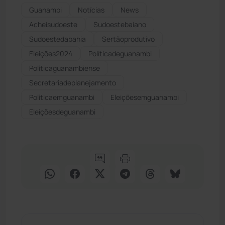
Guanambi
Notícias
News
Acheisudoeste
Sudoestebaiano
Sudoestedabahia
Sertãoprodutivo
Eleições2024
Políticadeguanambi
Políticaguanambiense
Secretariadeplanejamento
Políticaemguanambi
Eleiçõesemguanambi
Eleiçõesdeguanambi