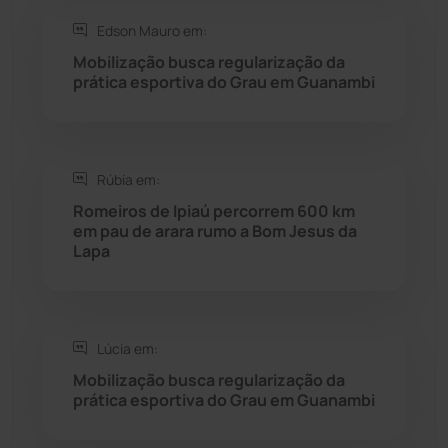
Edson Mauro em:
Seabra
(51)
Mobilização busca regularização da
prática esportiva do Grau em Guanambi
Sebastião Laranjeiras
(96)
Sítio do Mato
(42)
Rúbia em:
Romeiros de Ipiaú percorrem 600 km
Sudoeste Baiano
(1530)
em pau de arara rumo a Bom Jesus da
Lapa
Tanhaçu
(426)
Tanque Novo
(126)
Lúcia em:
Mobilização busca regularização da
Tecnologia
(12)
prática esportiva do Grau em Guanambi
Urandi
(157)