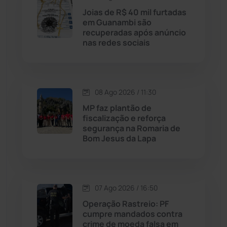
Licínio de Almeida
(118)
Joias de R$ 40 mil furtadas
em Guanambi são
recuperadas após anúncio
Livramento de Nossa...
(1338)
nas redes sociais
Macaúbas
(715)
08 Ago 2026 / 11:30
Maetinga
(101)
MP faz plantão de
fiscalização e reforça
Malhada
(82)
segurança na Romaria de
Bom Jesus da Lapa
Malhada de Pedras
(508)
Matina
(71)
07 Ago 2026 / 16:50
Operação Rastreio: PF
Mortugaba
(31)
cumpre mandados contra
crime de moeda falsa em