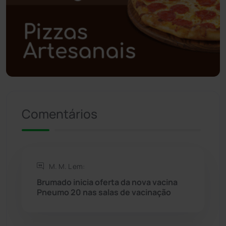
Polícia Civil
(59)
Polícia Militar
(27)
Política
(03)
Presidente Jânio Qu...
(125)
Comentários
Riacho de Santana
(309)
Rio de Contas
(411)
M. M. L em:
Rio do Antônio
(203)
Brumado inicia oferta da nova vacina
Pneumo 20 nas salas de vacinação
Rio do Pires
(98)
Saúde
(2429)