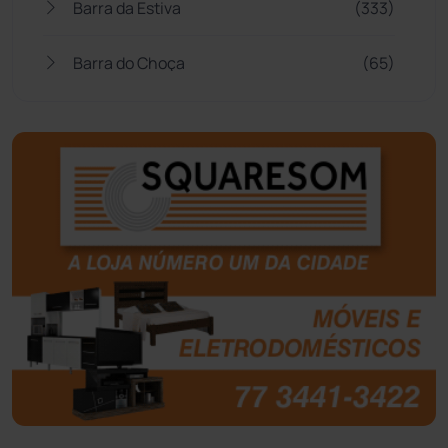
Barra da Estiva
(333)
Barra do Choça
(65)
Belo Campo
(57)
Bom Jesus da Lapa
(510)
Boquira
(152)
Botuporã
(73)
Brasil
(7680)
Brumado
(31962)
Caculé
(697)