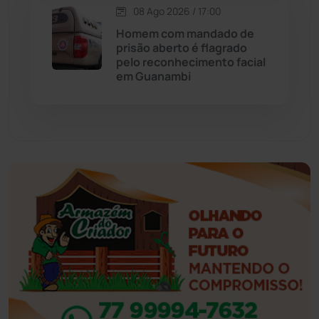
08 Ago 2026 / 17:00
Eventos
(24)
Homem com mandado de
prisão aberto é flagrado
pelo reconhecimento facial
Feira da Mata
(23)
em Guanambi
Guajeru
(130)
Guanambi
(3501)
Ibiassucê
(168)
Ibicoara
(221)
Ibipitanga
(116)
Ibitiara
(32)