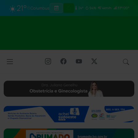
☀️
21°
Columbus
24°
94%
4km/h
33°/20°