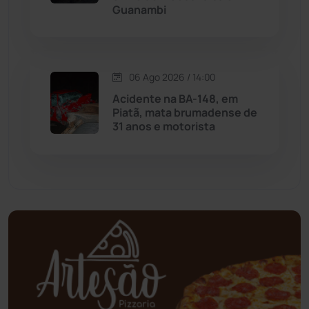
Guanambi
Mundo
(437)
Oliveira dos Brejinhos
(67)
06 Ago 2026 / 14:00
Palmas de Monte Alto
(263)
Acidente na BA-148, em
Piatã, mata brumadense de
Paramirim
(342)
31 anos e motorista
Pindaí
(103)
Piripá
(90)
Planalto
(59)
Poções
(182)