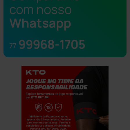
com nosso
Whatsapp
99968-1705
77