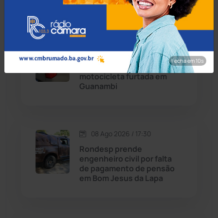
Condeúba
(133)
08 Ago 2026 / 18:00
Contendas do Sincorá
(79)
Menor de 13 anos é
Fecha em 8s
apreendido pilotando
Cordeiros
(49)
motocicleta furtada em
Guanambi
Dom Basílio
(391)
Economia
(1236)
08 Ago 2026 / 17:30
Rondesp prende
Educação
(232)
engenheiro civil por falta
de pagamento de pensão
em Bom Jesus da Lapa
Érico Cardoso
(82)
Esportes
(522)