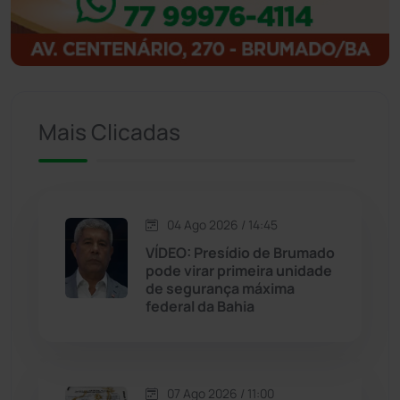
Igaporã
(218)
Ituaçu
(256)
Iuiu
(173)
Mais Clicadas
Jacaraci
(97)
Jequié
(314)
04 Ago 2026 / 14:45
VÍDEO: Presídio de Brumado
pode virar primeira unidade
Jussiape
(98)
de segurança máxima
federal da Bahia
Justiça
(1470)
Lagoa Real
(182)
07 Ago 2026 / 11:00