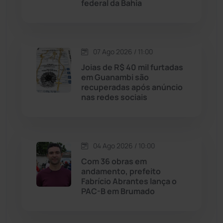
Justiça
(1470)
federal da Bahia
Lagoa Real
(182)
07 Ago 2026 / 11:00
Licínio de Almeida
(118)
Joias de R$ 40 mil furtadas
em Guanambi são
Livramento de Nossa...
(1338)
recuperadas após anúncio
nas redes sociais
Macaúbas
(714)
Maetinga
(101)
04 Ago 2026 / 10:00
Com 36 obras em
Malhada
(82)
andamento, prefeito
Fabrício Abrantes lança o
PAC-B em Brumado
Malhada de Pedras
(508)
Matina
(71)