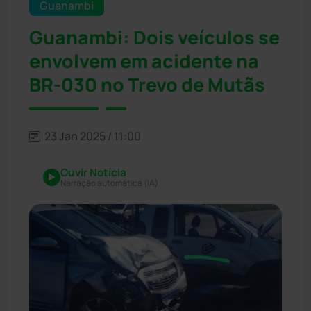
Guanambi
Guanambi: Dois veículos se
envolvem em acidente na
BR-030 no Trevo de Mutãs
23 Jan 2025 / 11:00
Ouvir Notícia
Narração automática (IA)