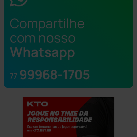
Compartilhe
com nosso
Whatsapp
99968-1705
77