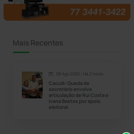
Brumado
(31958)
Caculé
(697)
Mais Recentes
Caetanos
(47)
Caetité
(1504)
08 Ago 2026 / Há 2 horas
Candiba
(157)
Caculé: Queda de
secretário envolve
Cândido Sales
(121)
articulação de Rui Costa e
Ivana Bastos por apoio
eleitoral
Caraíbas
(103)
Carinhanha
(300)