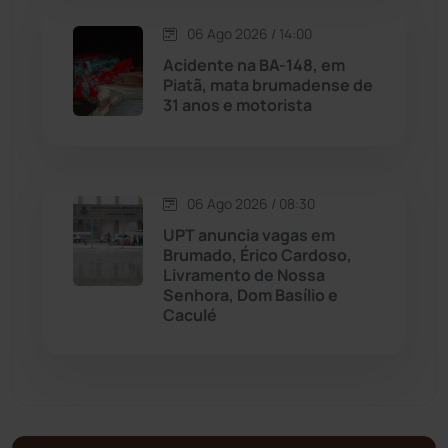
06 Ago 2026 / 14:00
Mortugaba
(31)
Acidente na BA-148, em
Piatã, mata brumadense de
31 anos e motorista
Mundo
(437)
Oliveira dos Brejinhos
(67)
06 Ago 2026 / 08:30
Palmas de Monte Alto
(261)
UPT anuncia vagas em
Brumado, Érico Cardoso,
Paramirim
(342)
Livramento de Nossa
Senhora, Dom Basílio e
Caculé
Pindaí
(103)
Piripá
(90)
Planalto
(59)