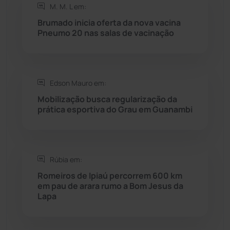
M. M. L em:
Rio do Pires
(98)
Brumado inicia oferta da nova vacina
Pneumo 20 nas salas de vacinação
Saúde
(2427)
Seabra
(50)
Edson Mauro em:
Mobilização busca regularização da
Sebastião Laranjeiras
(96)
prática esportiva do Grau em Guanambi
Sítio do Mato
(42)
Sudoeste Baiano
(1530)
Rúbia em:
Romeiros de Ipiaú percorrem 600 km
em pau de arara rumo a Bom Jesus da
Tanhaçu
(426)
Lapa
Tanque Novo
(126)