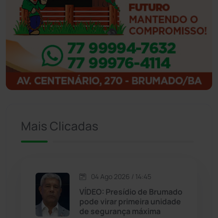
Ibipitanga
(116)
Ibitiara
(32)
Igaporã
(218)
Ituaçu
(256)
Iuiu
(173)
Mais Clicadas
Jacaraci
(97)
Jequié
(314)
04 Ago 2026 / 14:45
VÍDEO: Presídio de Brumado
Jussiape
(97)
pode virar primeira unidade
de segurança máxima