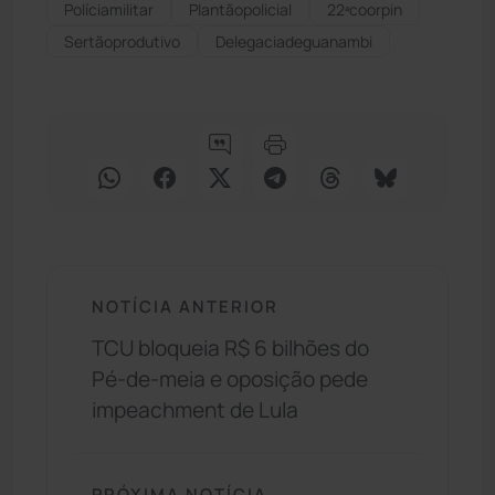
Políciamilitar
Plantãopolicial
22ªcoorpin
Sertãoprodutivo
Delegaciadeguanambi
NOTÍCIA ANTERIOR
TCU bloqueia R$ 6 bilhões do
Pé-de-meia e oposição pede
impeachment de Lula
PRÓXIMA NOTÍCIA