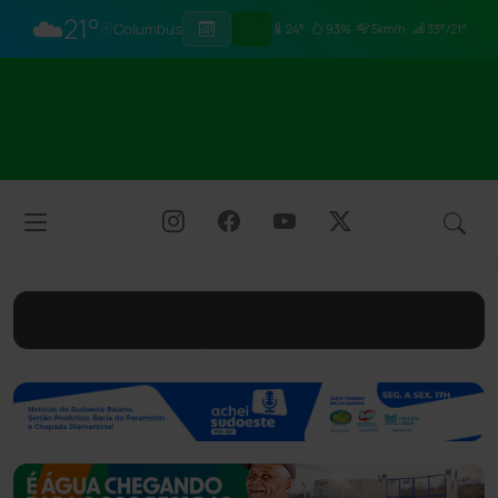
☁️
21°
Columbus
24°
93%
5km/h
33°/21°