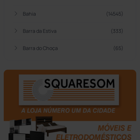
Bahia
(14545)
Barra da Estiva
(333)
Barra do Choça
(65)
Belo Campo
(57)
Bom Jesus da Lapa
(507)
Boquira
(152)
Botuporã
(72)
Brasil
(7680)