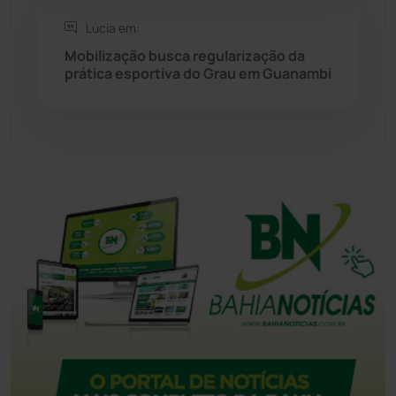
Tecnologia
(12)
Lúcia em:
Mobilização busca regularização da
Urandi
(157)
prática esportiva do Grau em Guanambi
Vitória da Conquista
(2514)