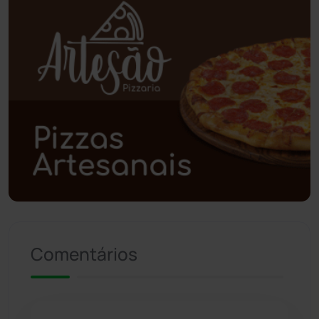
Poções
(182)
Polícia Civil
(58)
Polícia Militar
(27)
Política
(03)
Presidente Jânio Qu...
(125)
Riacho de Santana
(309)
Comentários
Rio de Contas
(410)
Rio do Antônio
(203)