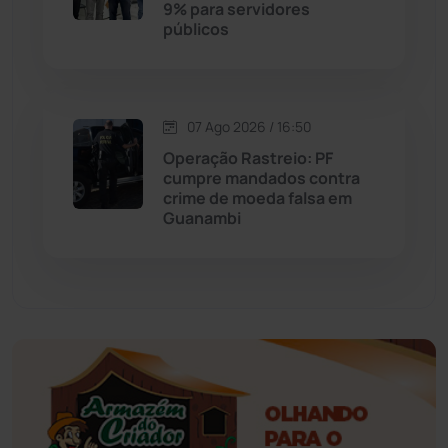
9% para servidores
Érico Cardoso
(82)
públicos
Esportes
(522)
07 Ago 2026 / 16:50
Eventos
(24)
Operação Rastreio: PF
cumpre mandados contra
Feira da Mata
(23)
crime de moeda falsa em
Guanambi
Guajeru
(130)
Guanambi
(3498)
Ibiassucê
(167)
Ibicoara
(221)