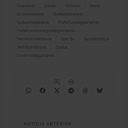
Guanambi
Saúde
Notícias
News
Acheisudoeste
Sudoestebaiano
Sudoestedabahia
Prefeituradeguanambi
Prefeituramunicipaldeguanambi
secretariadesaude
Dpe-Ba
Saúdepública
Sertãoprodutivo
Dpeba
Governodeguanambi
NOTÍCIA ANTERIOR