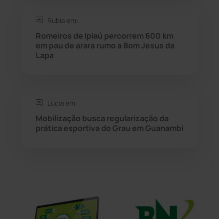
Sítio do Mato
(42)
Rúbia em:
Sudoeste Baiano
(1530)
Romeiros de Ipiaú percorrem 600 km
em pau de arara rumo a Bom Jesus da
Lapa
Tanhaçu
(426)
Tanque Novo
(126)
Lúcia em:
Tecnologia
(12)
Mobilização busca regularização da
prática esportiva do Grau em Guanambi
Urandi
(157)
Vitória da Conquista
(2516)