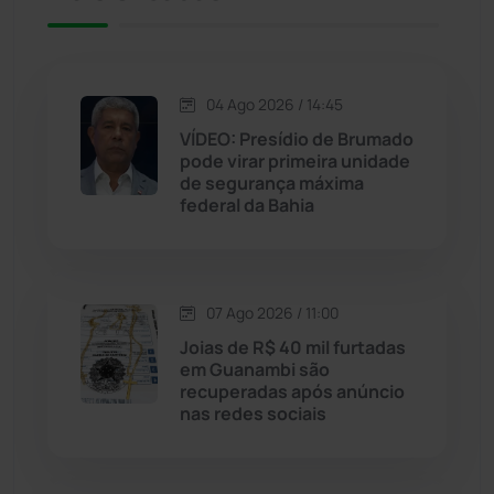
Jacaraci
(97)
Jequié
(314)
04 Ago 2026 / 14:45
VÍDEO: Presídio de Brumado
pode virar primeira unidade
Jussiape
(98)
de segurança máxima
federal da Bahia
Justiça
(1470)
Lagoa Real
(182)
07 Ago 2026 / 11:00
Licínio de Almeida
(118)
Joias de R$ 40 mil furtadas
em Guanambi são
recuperadas após anúncio
Livramento de Nossa...
(1338)
nas redes sociais
Macaúbas
(715)