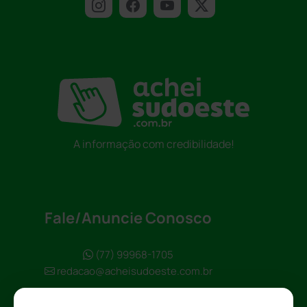
A informação com credibilidade!
Fale/Anuncie Conosco
(77) 99968-1705
redacao@acheisudoeste.com.br