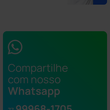
Compartilhe
com nosso
Whatsapp
99968-1705
77