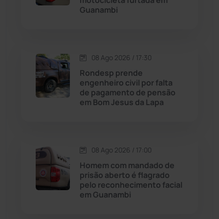
motocicleta furtada em
Guanambi
Dom Basílio
(391)
Economia
(1236)
08 Ago 2026 / 17:30
Rondesp prende
Educação
(232)
engenheiro civil por falta
de pagamento de pensão
em Bom Jesus da Lapa
Érico Cardoso
(82)
Esportes
(522)
08 Ago 2026 / 17:00
Eventos
(24)
Homem com mandado de
prisão aberto é flagrado
pelo reconhecimento facial
Feira da Mata
(23)
em Guanambi
Guajeru
(130)