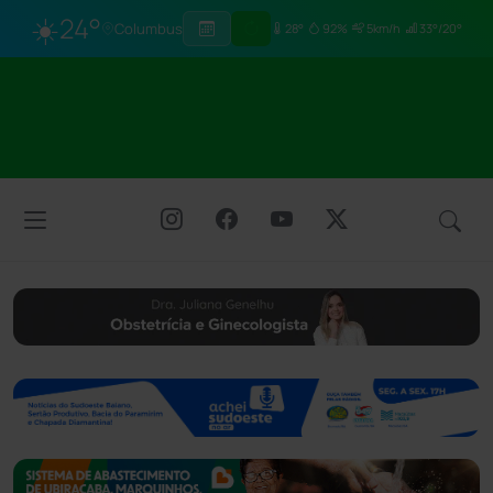
☀️
24°
Columbus
28°
92%
5km/h
33°/20°