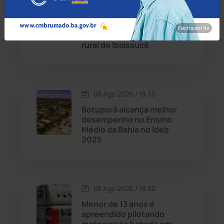
Candiba
(157)
Corpo de lavrador
desaparecido há quase um
Fecha em 8s
Cândido Sales
(121)
mês é encontrado na zona
rural de Ibiassucê
Caraíbas
(103)
Carinhanha
(300)
08 Ago 2026 / 18:30
Botuporã alcança melhor
Caturama
(65)
desempenho no Ensino
Médio da Bahia no Ideb
2025
Chapada Diamantina
(430)
Condeúba
(133)
08 Ago 2026 / 18:00
Contendas do Sincorá
(79)
Menor de 13 anos é
apreendido pilotando
Cordeiros
(49)