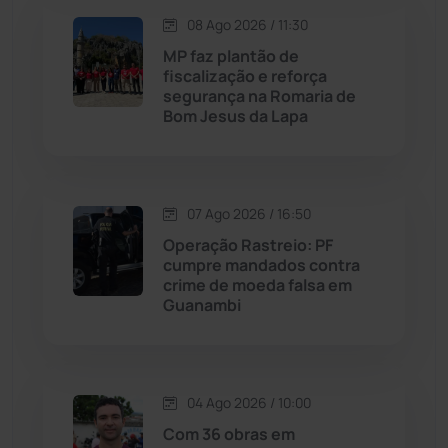
08 Ago 2026 / 11:30
Maetinga
(101)
MP faz plantão de
fiscalização e reforça
Malhada
(82)
segurança na Romaria de
Bom Jesus da Lapa
Malhada de Pedras
(508)
Matina
(71)
07 Ago 2026 / 16:50
Operação Rastreio: PF
Mortugaba
(31)
cumpre mandados contra
crime de moeda falsa em
Guanambi
Mundo
(437)
Oliveira dos Brejinhos
(67)
04 Ago 2026 / 10:00
Palmas de Monte Alto
(263)
Com 36 obras em