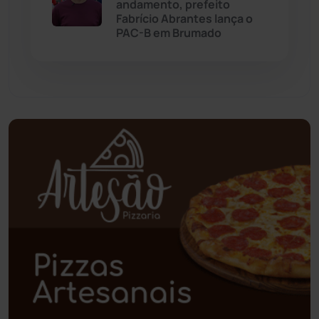
andamento, prefeito
Paramirim
(342)
Fabrício Abrantes lança o
PAC-B em Brumado
Pindaí
(103)
Piripá
(90)
Planalto
(59)
Poções
(182)
Polícia Civil
(59)
Polícia Militar
(27)
Política
(03)