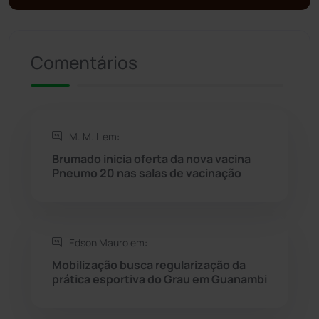
Presidente Jânio Qu...
(125)
Riacho de Santana
(309)
Comentários
Rio de Contas
(411)
Rio do Antônio
(203)
M. M. L em:
Brumado inicia oferta da nova vacina
Rio do Pires
(98)
Pneumo 20 nas salas de vacinação
Saúde
(2429)
Edson Mauro em:
Seabra
(51)
Mobilização busca regularização da
prática esportiva do Grau em Guanambi
Sebastião Laranjeiras
(96)