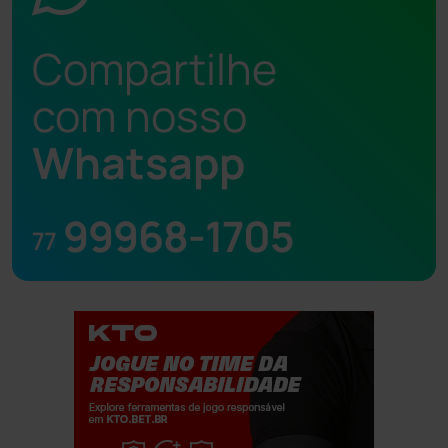
Compartilhe
com nosso
Whatsapp
99968-1705
77