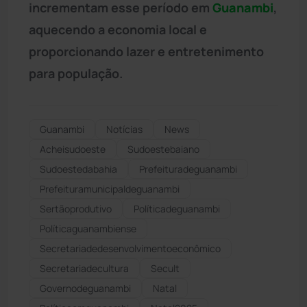
incrementam esse período em
Guanambi
,
aquecendo a economia local e
proporcionando lazer e entretenimento
para população.
Guanambi
Notícias
News
Acheisudoeste
Sudoestebaiano
Sudoestedabahia
Prefeituradeguanambi
Prefeituramunicipaldeguanambi
Sertãoprodutivo
Políticadeguanambi
Políticaguanambiense
Secretariadedesenvolvimentoeconômico
Secretariadecultura
Secult
Governodeguanambi
Natal