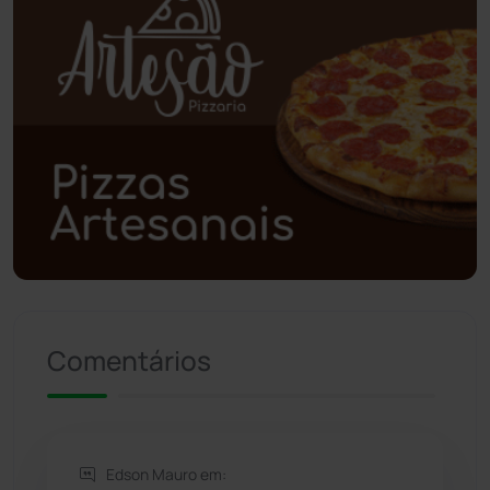
Poções
(182)
Polícia Civil
(55)
Polícia Militar
(27)
Política
(03)
Presidente Jânio Qu...
(125)
Riacho de Santana
(309)
Comentários
Rio de Contas
(410)
Rio do Antônio
(203)
Edson Mauro em: