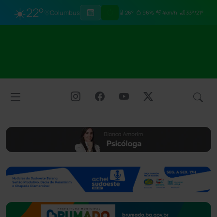
☀️
22°
Columbus
26°
96%
4km/h
33°/21°