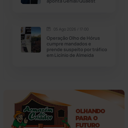
aponta Genial/Quaest
Érico Cardoso
(82)
Esportes
(522)
05 Ago 2026 / 17:00
Eventos
(24)
Operação Olho de Hórus
cumpre mandados e
prende suspeito por tráfico
Feira da Mata
(23)
em Licínio de Almeida
Guajeru
(130)
Guanambi
(3492)
Ibiassucê
(167)
Ibicoara
(220)