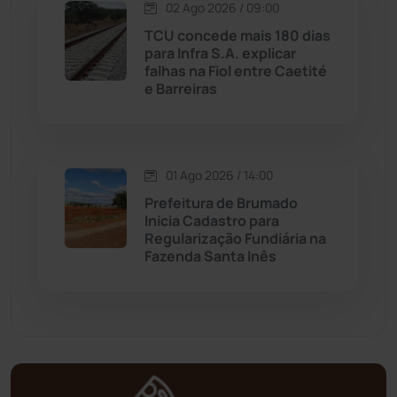
02 Ago 2026 / 09:00
TCU concede mais 180 dias
Mortugaba
(31)
para Infra S.A. explicar
falhas na Fiol entre Caetité
Mundo
(436)
e Barreiras
Oliveira dos Brejinhos
(67)
01 Ago 2026 / 14:00
Palmas de Monte Alto
(260)
Prefeitura de Brumado
Inicia Cadastro para
Paramirim
(341)
Regularização Fundiária na
Fazenda Santa Inês
Pindaí
(103)
Piripá
(90)
Planalto
(59)