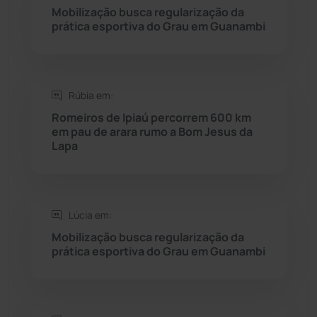
Mobilização busca regularização da
Rio do Pires
(97)
prática esportiva do Grau em Guanambi
Saúde
(2427)
Rúbia em:
Seabra
(49)
Romeiros de Ipiaú percorrem 600 km
em pau de arara rumo a Bom Jesus da
Sebastião Laranjeiras
(96)
Lapa
Sítio do Mato
(42)
Sudoeste Baiano
(1530)
Lúcia em:
Mobilização busca regularização da
prática esportiva do Grau em Guanambi
Tanhaçu
(425)
Tanque Novo
(126)