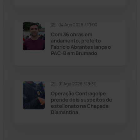
Lagoa Real
(182)
04 Ago 2026 / 10:00
Licínio de Almeida
(118)
Com 36 obras em
andamento, prefeito
Fabrício Abrantes lança o
Livramento de Nossa...
(1338)
PAC-B em Brumado
Macaúbas
(713)
01 Ago 2026 / 18:30
Maetinga
(101)
Operação Contragolpe
prende dois suspeitos de
Malhada
(82)
estelionato na Chapada
Diamantina
Malhada de Pedras
(507)
Matina
(71)