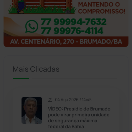
Ibipitanga
(116)
Ibitiara
(31)
Igaporã
(217)
Ituaçu
(256)
Iuiu
(173)
Mais Clicadas
Jacaraci
(97)
Jequié
(311)
04 Ago 2026 / 14:45
VÍDEO: Presídio de Brumado
pode virar primeira unidade
Jussiape
(97)
de segurança máxima
federal da Bahia
Justiça
(1464)