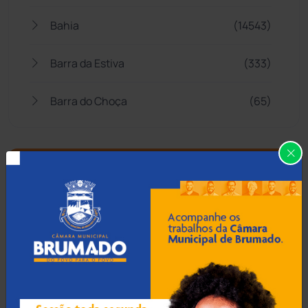
Bahia
(14543)
Barra da Estiva
(333)
Barra do Choça
(65)
Belo Campo
(57)
Bom Jesus da Lapa
(505)
Boquira
(152)
Botuporã
(72)
Brasil
(7679)