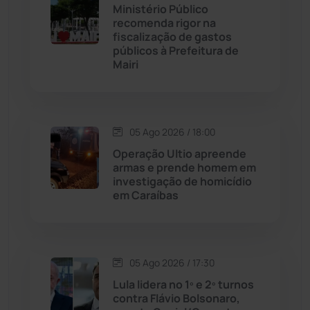
Ministério Público
Caturama
(65)
recomenda rigor na
fiscalização de gastos
públicos à Prefeitura de
Chapada Diamantina
(429)
Mairi
Condeúba
(133)
Contendas do Sincorá
(79)
05 Ago 2026 / 18:00
Operação Ultio apreende
Cordeiros
(49)
armas e prende homem em
investigação de homicídio
em Caraíbas
Dom Basílio
(391)
Economia
(1235)
05 Ago 2026 / 17:30
Educação
(231)
Lula lidera no 1º e 2º turnos
contra Flávio Bolsonaro,