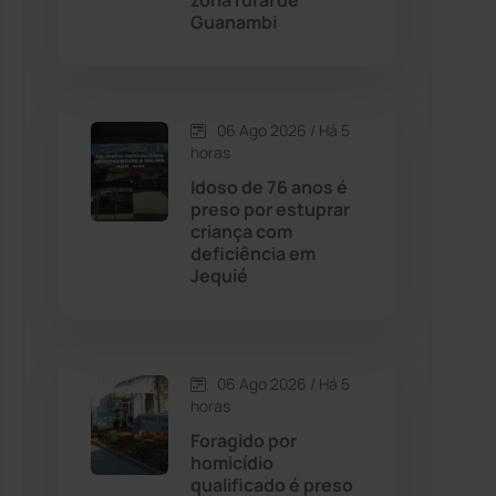
zona rural de
Guanambi
Contendas do Sincorá
(79)
Cordeiros
(49)
06 Ago 2026 / Há 5
horas
Dom Basílio
(391)
Idoso de 76 anos é
preso por estuprar
criança com
Economia
(1235)
deficiência em
Jequié
Educação
(232)
Érico Cardoso
(82)
06 Ago 2026 / Há 5
horas
Esportes
(522)
Foragido por
homicídio
Eventos
(24)
qualificado é preso