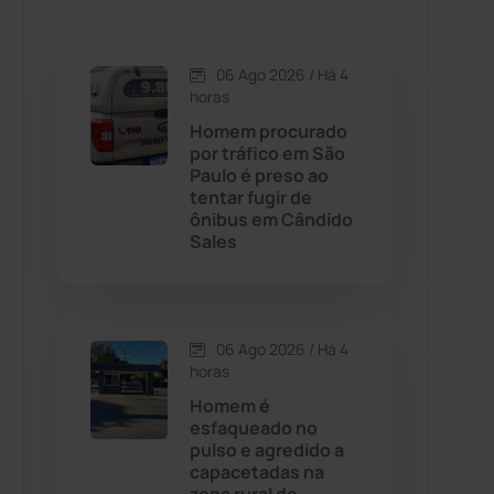
Caetanos
(47)
Caetité
(1504)
06 Ago 2026 / Há 4
horas
Candiba
(157)
Homem procurado
por tráfico em São
Paulo é preso ao
Cândido Sales
(121)
tentar fugir de
ônibus em Cândido
Sales
Caraíbas
(103)
Carinhanha
(299)
06 Ago 2026 / Há 4
Caturama
(65)
horas
Homem é
esfaqueado no
Chapada Diamantina
(430)
pulso e agredido a
capacetadas na
Condeúba
(133)