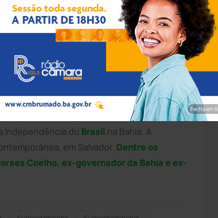
pp/Achei Sudoeste
de Azevedo (Avante), o Nal, e o vereador
te), o Neto de Dim, mostraram alinhamento
gues (PT) durante a entrega da Medalha da
esta terça-feira (17). A dupla, além de marcar
Fecha em 7
po político com o governador. A honraria faz
da Independência do
Brasil
na Bahia. A
Contemporânea, em Salvador.
Dentre os
raes Coelho, ex-governador da Bahia e ex-
e
Sudoestebaiano
Sudoestedabahia