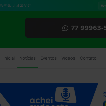
3%
9km/h
25°/16°
Hoj
Inicial
Notícias
Eventos
Vídeos
Contato