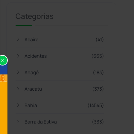
Categorias
Abaíra
(41)
Acidentes
(665)
Anagé
(183)
Aracatu
(373)
Bahia
(14545)
Barra da Estiva
(333)