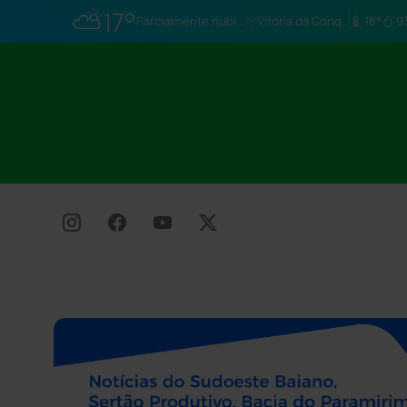
⛅
17°
Parcialmente nublado
Vitória da Conq…
18°
9