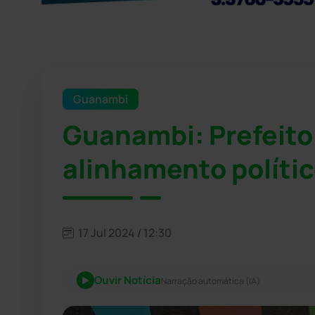
Guanambi
Guanambi: Prefeito
alinhamento políti
17 Jul 2024 / 12:30
Ouvir Notícia
Narração automática (IA)