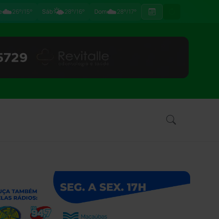
☁️
🌤️
☁️
e
26°/15°
Sáb
28°/16°
Dom
28°/17°