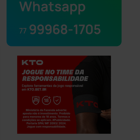
Whatsapp
99968-1705
77
Jogue com responsabilidade. 18+