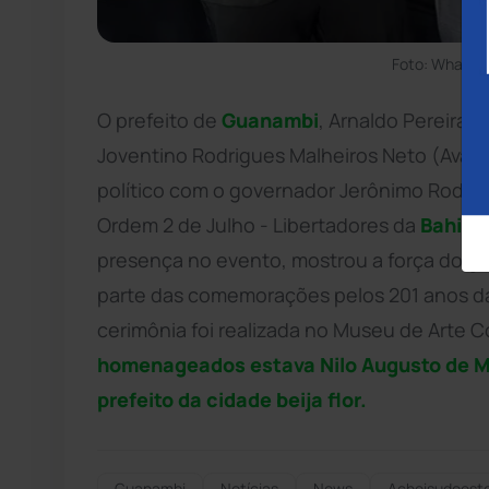
Foto: WhatsA
O prefeito de
Guanambi
, Arnaldo Pereira 
Joventino Rodrigues Malheiros Neto (Avan
político com o governador Jerônimo Rodri
Ordem 2 de Julho - Libertadores da
Bahia
n
presença no evento, mostrou a força do gru
parte das comemorações pelos 201 anos 
cerimônia foi realizada no Museu de Arte 
homenageados estava Nilo Augusto de Mo
prefeito da cidade beija flor.
Guanambi
Notícias
News
Acheisudoest