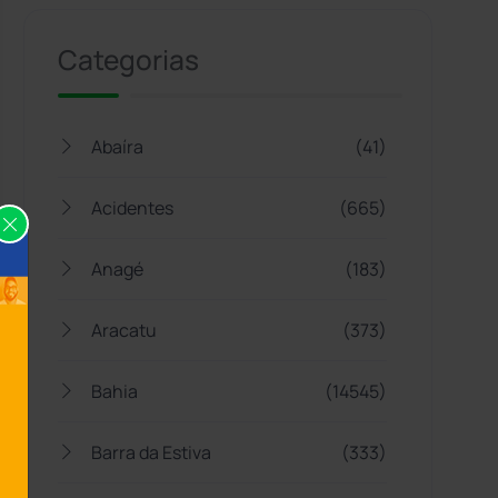
Categorias
Abaíra
(41)
Acidentes
(665)
Anagé
(183)
Aracatu
(373)
Bahia
(14545)
Barra da Estiva
(333)