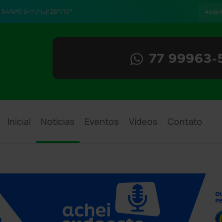
54%
6km/h
26°/15°
Aman
Inicial
Notícias
Eventos
Vídeos
Contato