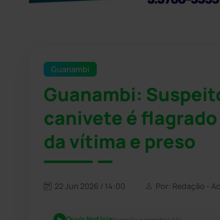
Guanambi
Guanambi: Suspeito
canivete é flagrado
da vítima e preso
22 Jun 2026 / 14:00
Por: Redação - A
Ouvir Notícia
Narração automática (IA)