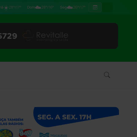
☀️
☁️
☁️
hã
28°/17°
Dom
28°/16°
Seg
26°/17°