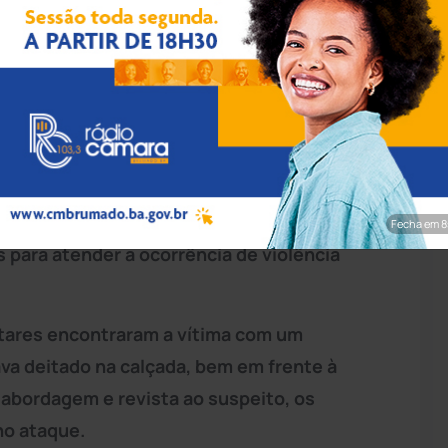
pp/Achei Sudoeste
um canivete pelo ex-companheiro na tarde
ré, em
Guanambi
. O suspeito, um homem de
o crime por policiais do 17º Batalhão de
Fecha em 7
para atender a ocorrência de violência
itares encontraram a vítima com um
ava deitado na calçada, bem em frente à
 abordagem e revista ao suspeito, os
 no ataque.