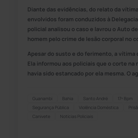
Diante das evidências, do relato da vítim
envolvidos foram conduzidos à Delegacia 
policial analisou o caso e lavrou o Auto d
homem pelo crime de lesão corporal no c
Apesar do susto e do ferimento, a vítima
Ela informou aos policiais que o corte na
havia sido estancado por ela mesma. O a
Guanambi
Bahia
Santo André
17º Bpm
Segurança Pública
Violência Doméstica
Pris
Canivete
Notícias Policiais