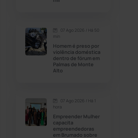
mil
Contendas do Sincorá
(79)
07 Ago 2026 / Há 50
Cordeiros
(49)
min
Homem é preso por
Dom Basílio
(391)
violência doméstica
dentro de fórum em
Palmas de Monte
Economia
(1235)
Alto
Educação
(232)
Érico Cardoso
(82)
07 Ago 2026 / Há 1
hora
Empreender Mulher
Esportes
(522)
capacita
empreendedoras
Eventos
(24)
em Brumado sobre