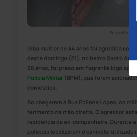
Foto: WhatsA
Uma mulher de 44 anos foi agredida com 
deste domingo (21), no bairro Santo And
56 anos, foi preso em flagrante logo após 
Polícia Militar
(BPM), que foram acionados 
doméstica.
Ao chegarem à Rua Edilene Lopes, os mil
ferimento na mão direita. O agressor est
residência da ex-companheira. Durante a
policiais localizaram o canivete utilizado