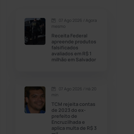
Caetanos
(47)
Caetité
(1504)
07 Ago 2026 / Agora
mesmo
Candiba
(157)
Receita Federal
apreende produtos
falsificados
Cândido Sales
(121)
avaliados em R$ 1
milhão em Salvador
Caraíbas
(103)
Carinhanha
(300)
07 Ago 2026 / Há 20
min
Caturama
(65)
TCM rejeita contas
de 2023 do ex-
prefeito de
Chapada Diamantina
(430)
Encruzilhada e
aplica multa de R$ 3
Condeúba
(133)