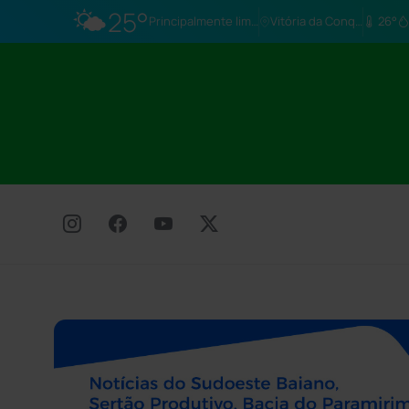
🌤️
25°
Principalmente limpo
Vitória da Conq…
26°