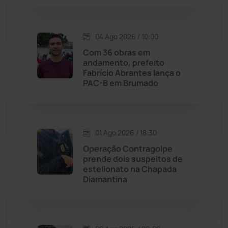
Justiça
(1466)
04 Ago 2026 / 10:00
Lagoa Real
(182)
Com 36 obras em
andamento, prefeito
Licínio de Almeida
(118)
Fabrício Abrantes lança o
PAC-B em Brumado
Livramento de Nossa...
(1338)
Macaúbas
(713)
01 Ago 2026 / 18:30
Operação Contragolpe
Maetinga
(101)
prende dois suspeitos de
estelionato na Chapada
Diamantina
Malhada
(82)
Malhada de Pedras
(507)