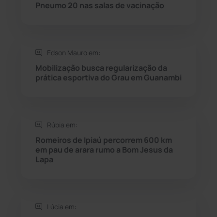
Rio do Antônio
(203)
Pneumo 20 nas salas de vacinação
Rio do Pires
(98)
Edson Mauro em:
Saúde
(2427)
Mobilização busca regularização da
prática esportiva do Grau em Guanambi
Seabra
(50)
Sebastião Laranjeiras
(96)
Rúbia em:
Sítio do Mato
(42)
Romeiros de Ipiaú percorrem 600 km
em pau de arara rumo a Bom Jesus da
Lapa
Sudoeste Baiano
(1530)
Tanhaçu
(425)
Lúcia em:
Tanque Novo
(126)