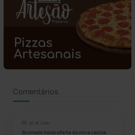
Planalto
(59)
Poções
(182)
Polícia Civil
(57)
Polícia Militar
(27)
Política
(03)
Presidente Jânio Qu...
(125)
Comentários
Riacho de Santana
(309)
Rio de Contas
(410)
M. M. L em:
Brumado inicia oferta da nova vacina