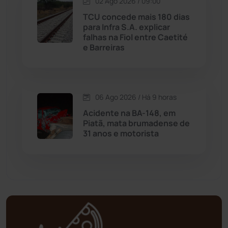
02 Ago 2026 / 09:00
Matina
(71)
TCU concede mais 180 dias
para Infra S.A. explicar
falhas na Fiol entre Caetité
Mortugaba
(31)
e Barreiras
Mundo
(436)
Oliveira dos Brejinhos
(67)
06 Ago 2026 / Há 9 horas
Acidente na BA-148, em
Palmas de Monte Alto
(260)
Piatã, mata brumadense de
31 anos e motorista
Paramirim
(342)
Pindaí
(103)
Piripá
(90)