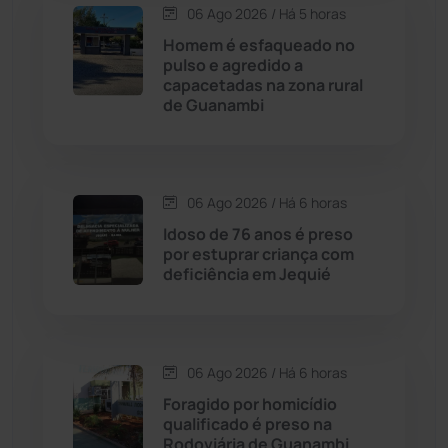
06 Ago 2026 / Há 5 horas
Homem é esfaqueado no
Caturama
(65)
pulso e agredido a
capacetadas na zona rural
de Guanambi
Chapada Diamantina
(430)
Condeúba
(133)
06 Ago 2026 / Há 6 horas
Contendas do Sincorá
(79)
Idoso de 76 anos é preso
por estuprar criança com
Cordeiros
(49)
deficiência em Jequié
Dom Basílio
(391)
06 Ago 2026 / Há 6 horas
Economia
(1235)
Foragido por homicídio
qualificado é preso na
Educação
(232)
Rodoviária de Guanambi