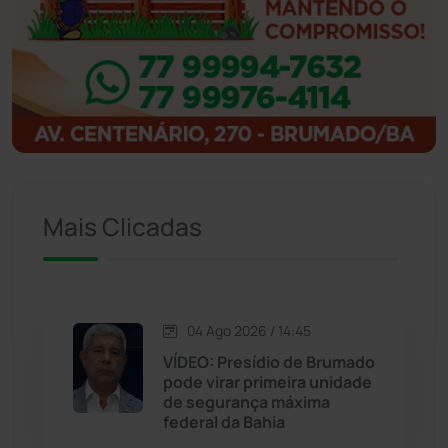
Ibipitanga
(116)
Ibitiara
(32)
Igaporã
(218)
Ituaçu
(256)
Mais Clicadas
Iuiu
(173)
Jacaraci
(97)
04 Ago 2026 / 14:45
VÍDEO: Presídio de Brumado
Jequié
(313)
pode virar primeira unidade
de segurança máxima
federal da Bahia
Jussiape
(97)