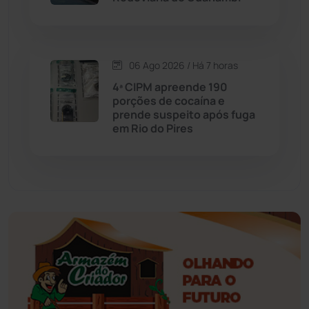
Érico Cardoso
(82)
06 Ago 2026 / Há 7 horas
Esportes
(522)
4ª CIPM apreende 190
porções de cocaína e
Eventos
(24)
prende suspeito após fuga
em Rio do Pires
Feira da Mata
(23)
Guajeru
(130)
Guanambi
(3494)
Ibiassucê
(167)
Ibicoara
(220)