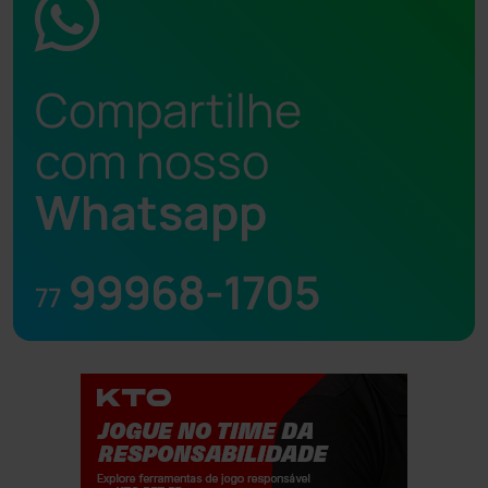
Compartilhe
com nosso
Whatsapp
99968-1705
77