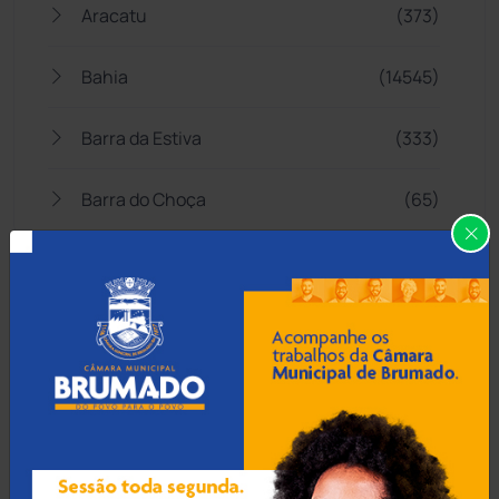
Aracatu
(373)
Bahia
(14545)
Barra da Estiva
(333)
Barra do Choça
(65)
Belo Campo
(57)
Bom Jesus da Lapa
(505)
Boquira
(152)
Botuporã
(72)