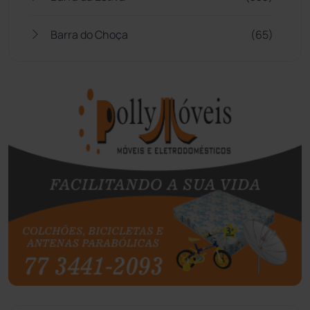
Barra do Choça
(65)
Belo Campo
(57)
Bom Jesus da Lapa
(507)
Boquira
(152)
Botuporã
(72)
Brasil
(7680)
Brumado
(31958)
Caculé
(697)