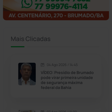
Igaporã
(218)
Ituaçu
(256)
Iuiu
(173)
Mais Clicadas
Jacaraci
(97)
Jequié
(314)
04 Ago 2026 / 14:45
VÍDEO: Presídio de Brumado
Jussiape
(97)
pode virar primeira unidade
de segurança máxima
Justiça
(1470)
federal da Bahia
Lagoa Real
(182)
07 Ago 2026 / 11:00