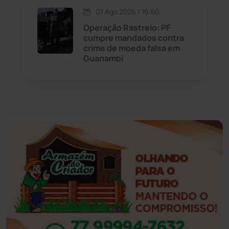
07 Ago 2026 / 16:50
Eventos
(24)
Operação Rastreio: PF
cumpre mandados contra
Feira da Mata
(23)
crime de moeda falsa em
Guanambi
Guajeru
(130)
Guanambi
(3498)
Ibiassucê
(167)
Ibicoara
(221)
Ibipitanga
(116)
Ibitiara
(32)