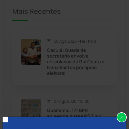
Mais Recentes
Caetanos
(47)
Caetité
(1504)
08 Ago 2026 / Há 1 hora
Candiba
(157)
Caculé: Queda de
secretário envolve
Cândido Sales
(121)
articulação de Rui Costa e
Ivana Bastos por apoio
eleitoral
Caraíbas
(103)
Carinhanha
(300)
07 Ago 2026 / 18:00
Caturama
(65)
Guanambi: 17º BPM
apreende quase R$ 3 mil
suspeito escondido em
Chapada Diamantina
(430)
short de motociclista