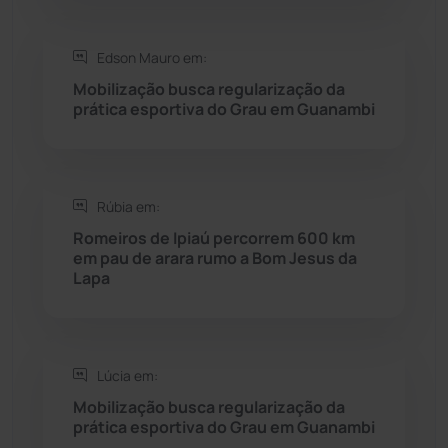
Seabra
(50)
Edson Mauro em:
Mobilização busca regularização da
Sebastião Laranjeiras
(96)
prática esportiva do Grau em Guanambi
Sítio do Mato
(42)
Sudoeste Baiano
(1530)
Rúbia em:
Romeiros de Ipiaú percorrem 600 km
em pau de arara rumo a Bom Jesus da
Tanhaçu
(426)
Lapa
Tanque Novo
(126)
Tecnologia
(12)
Lúcia em:
Mobilização busca regularização da
Urandi
(157)
prática esportiva do Grau em Guanambi