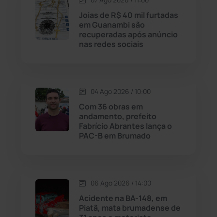
Licínio de Almeida
(118)
Joias de R$ 40 mil furtadas
em Guanambi são
Livramento de Nossa...
(1338)
recuperadas após anúncio
nas redes sociais
Macaúbas
(714)
Maetinga
(101)
04 Ago 2026 / 10:00
Com 36 obras em
Malhada
(82)
andamento, prefeito
Fabrício Abrantes lança o
PAC-B em Brumado
Malhada de Pedras
(508)
Matina
(71)
06 Ago 2026 / 14:00
Mortugaba
(31)
Acidente na BA-148, em
Piatã, mata brumadense de