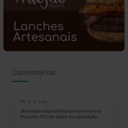
Polícia Militar
(27)
Política
(03)
Presidente Jânio Qu...
(125)
Riacho de Santana
(309)
Comentários
Rio de Contas
(410)
Rio do Antônio
(203)
M. M. L em:
Rio do Pires
(98)
Brumado inicia oferta da nova vacina
Pneumo 20 nas salas de vacinação
Saúde
(2427)