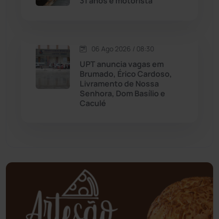
31 anos e motorista
Mundo
(437)
Oliveira dos Brejinhos
(67)
06 Ago 2026 / 08:30
Palmas de Monte Alto
(261)
UPT anuncia vagas em
Brumado, Érico Cardoso,
Paramirim
(342)
Livramento de Nossa
Senhora, Dom Basílio e
Caculé
Pindaí
(103)
Piripá
(90)
Planalto
(59)
Poções
(182)
Polícia Civil
(58)