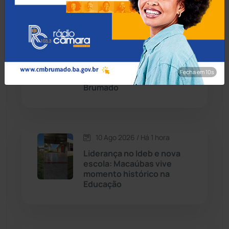
Condeúba
(133)
10 Ago 2026 / Há 1 hora
Contendas do Sincorá
(79)
Homem é preso em
flagrante após assaltar
Fecha em 8s
Cordeiros
(49)
posto de combustíveis em
Brumado
Dom Basílio
(391)
Economia
(1236)
10 Ago 2026 / Há 1 hora
Liderança no Ideb e nova
Educação
(232)
escola: Macaúbas vive
momento histórico na
Educação
Érico Cardoso
(82)
Esportes
(522)