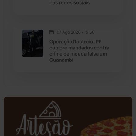
nas redes sociais
Mundo
(438)
Oliveira dos Brejinhos
(67)
07 Ago 2026 / 16:50
Palmas de Monte Alto
(266)
Operação Rastreio: PF
cumpre mandados contra
Paramirim
(342)
crime de moeda falsa em
Guanambi
Pindaí
(103)
Piripá
(90)
Planalto
(59)
Poções
(182)