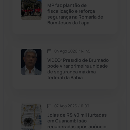
Licínio de Almeida
(118)
MP faz plantão de
fiscalização e reforça
segurança na Romaria de
Livramento de Nossa...
(1341)
Bom Jesus da Lapa
Macaúbas
(716)
04 Ago 2026 / 14:45
Maetinga
(101)
VÍDEO: Presídio de Brumado
pode virar primeira unidade
Malhada
(82)
de segurança máxima
federal da Bahia
Malhada de Pedras
(508)
Matina
(71)
07 Ago 2026 / 11:00
Joias de R$ 40 mil furtadas
Mortugaba
(31)
em Guanambi são
recuperadas após anúncio