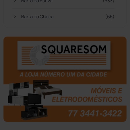
Barra da Estiva
(333)
Barra do Choça
(65)
Belo Campo
(57)
Bom Jesus da Lapa
(510)
Boquira
(152)
Botuporã
(73)
Brasil
(7681)
Brumado
(31967)
Caculé
(697)