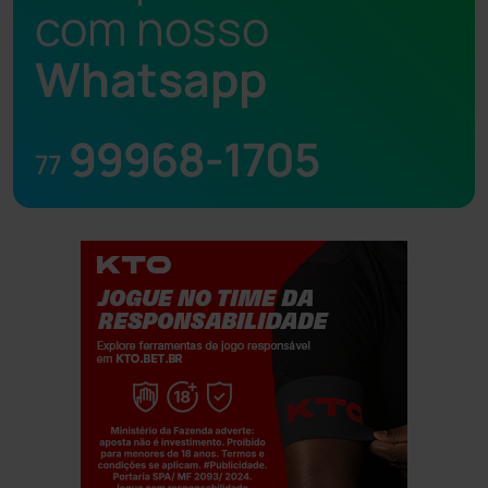
com nosso
Whatsapp
99968-1705
77