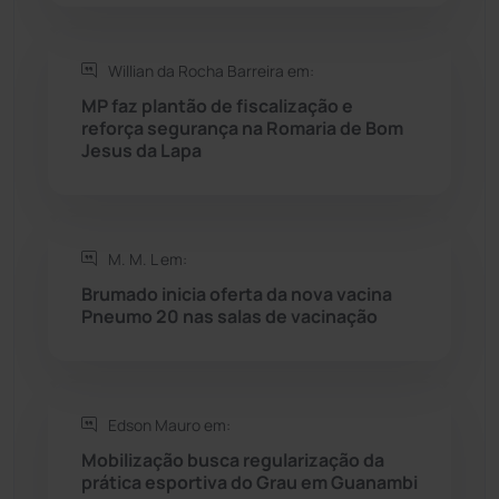
Seabra
(51)
Willian da Rocha Barreira em:
MP faz plantão de fiscalização e
Sebastião Laranjeiras
(96)
reforça segurança na Romaria de Bom
Jesus da Lapa
Sítio do Mato
(42)
Sudoeste Baiano
(1531)
M. M. L em:
Brumado inicia oferta da nova vacina
Tanhaçu
(427)
Pneumo 20 nas salas de vacinação
Tanque Novo
(126)
Tecnologia
(12)
Edson Mauro em:
Mobilização busca regularização da
prática esportiva do Grau em Guanambi
Urandi
(158)