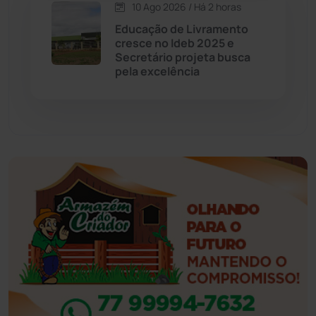
10 Ago 2026 / Há 2 horas
Eventos
(24)
Educação de Livramento
cresce no Ideb 2025 e
Secretário projeta busca
Feira da Mata
(23)
pela excelência
Guajeru
(130)
Guanambi
(3503)
Ibiassucê
(168)
Ibicoara
(221)
Ibipitanga
(116)
Ibitiara
(33)