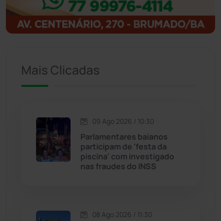
Igaporã
(218)
Ituaçu
(256)
Iuiu
(174)
Mais Clicadas
Jacaraci
(97)
Jequié
(314)
09 Ago 2026 / 10:30
Parlamentares baianos
participam de 'festa da
Jussiape
(98)
piscina' com investigado
nas fraudes do INSS
Justiça
(1473)
Lagoa Real
(182)
08 Ago 2026 / 11:30