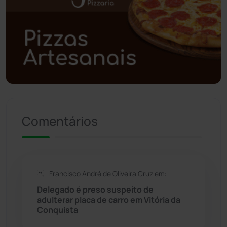
Polícia Civil
(61)
Polícia Militar
(28)
Política
(03)
Presidente Jânio Qu...
(125)
Riacho de Santana
(309)
Comentários
Rio de Contas
(411)
Rio do Antônio
(203)
Francisco André de Oliveira Cruz em:
Delegado é preso suspeito de
Rio do Pires
(98)
adulterar placa de carro em Vitória da
Conquista
Saúde
(2430)