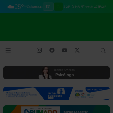
☁️
25°
Columbus
28°
84%
14km/h
31°/21°