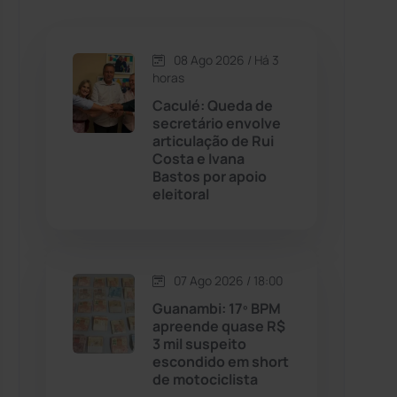
Caetanos
(47)
Caetité
(1504)
08 Ago 2026 / Há 3
horas
Candiba
(157)
Caculé: Queda de
secretário envolve
articulação de Rui
Cândido Sales
(121)
Costa e Ivana
Bastos por apoio
eleitoral
Caraíbas
(103)
Carinhanha
(300)
07 Ago 2026 / 18:00
Caturama
(65)
Guanambi: 17º BPM
apreende quase R$
3 mil suspeito
Chapada Diamantina
(430)
escondido em short
de motociclista
Condeúba
(133)