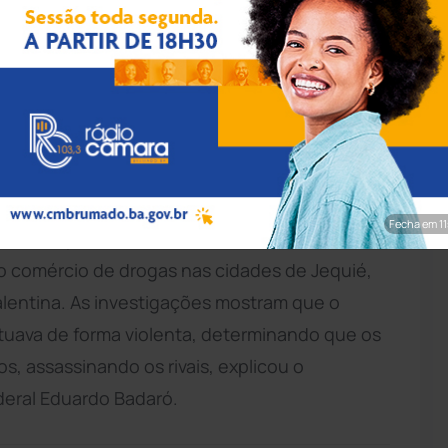
ulgação/SSP-BA
pação da Força Integrada de Combate ao Crime
iderança de facção criminosa com atuação em
ineira de Extrema. O suspeito foi localizado na
nde ele fingia ser empresário, dono de padaria
Fecha em 9
oliciais apreenderam diversos celulares, um
 comércio de drogas nas cidades de Jequié,
Valentina. As investigações mostram que o
atuava de forma violenta, determinando que os
s, assassinando os rivais, explicou o
eral Eduardo Badaró.