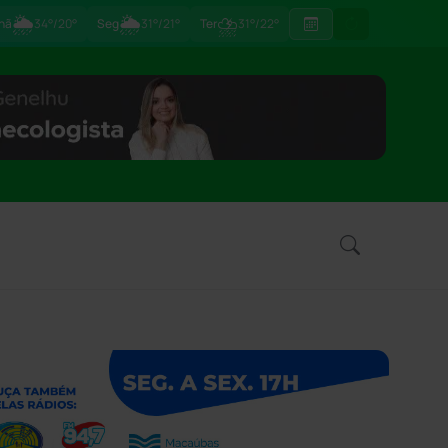
🌦
🌦
⛈
hã
34°/20°
Seg
31°/21°
Ter
31°/22°