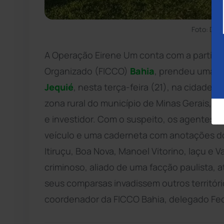
Foto: Div
A Operação Eirene Um conta com a partici
Organizado (FICCO)
Bahia
, prendeu uma l
Jequié
, nesta terça-feira (21), na cidade m
zona rural do município de Minas Gerais, o
e investidor. Com o suspeito, os agentes p
veículo e uma caderneta com anotações do
Itiruçu, Boa Nova, Manoel Vitorino, Iaçu e 
criminoso, aliado de uma facção paulista, 
seus comparsas invadissem outros território
coordenador da FICCO Bahia, delegado Fed