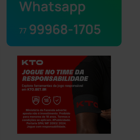
Whatsapp
99968-1705
77
Jogue com responsabilidade. 18+