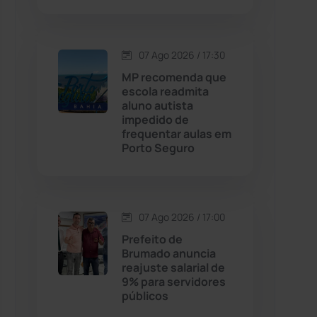
Contendas do Sincorá
(79)
07 Ago 2026 / 17:30
Cordeiros
(49)
MP recomenda que
escola readmita
aluno autista
Dom Basílio
(391)
impedido de
frequentar aulas em
Porto Seguro
Economia
(1235)
Educação
(232)
07 Ago 2026 / 17:00
Érico Cardoso
(82)
Prefeito de
Brumado anuncia
reajuste salarial de
Esportes
(522)
9% para servidores
públicos
Eventos
(24)