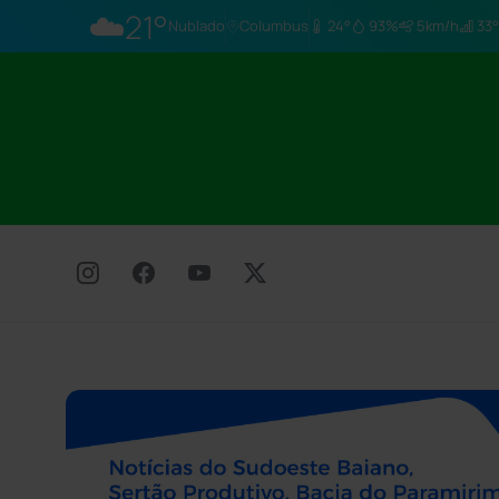
☁️
21°
Nublado
Columbus
24°
93%
5km/h
33°