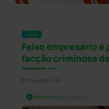
Jequié
Falso empresário é p
facção criminosa d
21 Jan 2025 / 15:30
Ouvir Notícia
Narração automática (IA)