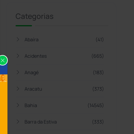
Categorias
Abaíra
(41)
Acidentes
(665)
Anagé
(183)
Aracatu
(373)
Bahia
(14545)
Barra da Estiva
(333)