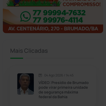
Ibipitanga
(116)
Ibitiara
(32)
Igaporã
(218)
Ituaçu
(256)
Mais Clicadas
Iuiu
(173)
Jacaraci
(97)
04 Ago 2026 / 14:45
VÍDEO: Presídio de Brumado
Jequié
(313)
pode virar primeira unidade
de segurança máxima
federal da Bahia
Jussiape
(97)