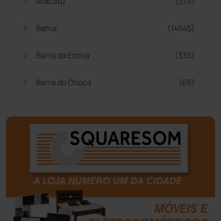
Aracatu
(373)
Bahia
(14545)
Barra da Estiva
(333)
Barra do Choça
(65)
Belo Campo
(57)
Bom Jesus da Lapa
(505)
Boquira
(152)
Botuporã
(72)
Brasil
(7679)