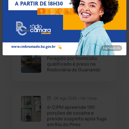
06 Ago 2026 / Há 37 min
Idoso de 76 anos é preso
Caturama
(65)
por estuprar criança com
deficiência em Jequié
Chapada Diamantina
(430)
Condeúba
(133)
Fecha em 7s
06 Ago 2026 / Há 1 hora
Foragido por homicídio
Contendas do Sincorá
(79)
qualificado é preso na
Rodoviária de Guanambi
Cordeiros
(49)
Dom Basílio
(391)
06 Ago 2026 / Há 1 hora
Economia
(1235)
4ª CIPM apreende 190
porções de cocaína e
prende suspeito após fuga
Educação
(232)
em Rio do Pires