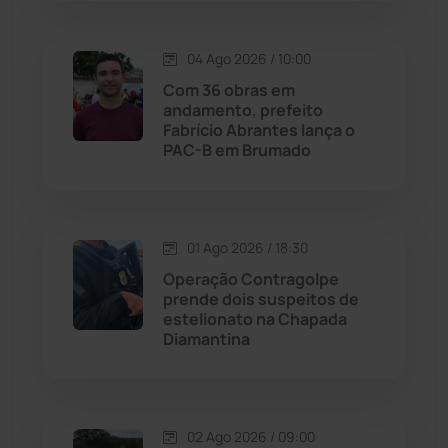
Justiça
(1466)
04 Ago 2026 / 10:00
Lagoa Real
(182)
Com 36 obras em
andamento, prefeito
Licínio de Almeida
(118)
Fabrício Abrantes lança o
PAC-B em Brumado
Livramento de Nossa...
(1338)
Macaúbas
(713)
01 Ago 2026 / 18:30
Operação Contragolpe
Maetinga
(101)
prende dois suspeitos de
estelionato na Chapada
Diamantina
Malhada
(82)
Malhada de Pedras
(507)
02 Ago 2026 / 09:00