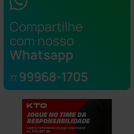
Compartilhe
com nosso
Whatsapp
99968-1705
77