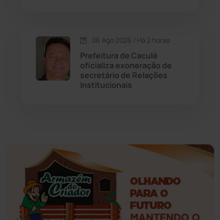
Érico Cardoso
(82)
06 Ago 2026 / Há 2 horas
Esportes
(522)
Prefeitura de Caculé
oficializa exoneração de
Eventos
(24)
secretário de Relações
Institucionais
Feira da Mata
(23)
Guajeru
(130)
Guanambi
(3494)
Ibiassucê
(167)
Ibicoara
(220)