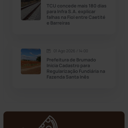
Matina
(71)
TCU concede mais 180 dias
para Infra S.A. explicar
falhas na Fiol entre Caetité
Mortugaba
(31)
e Barreiras
Mundo
(436)
Oliveira dos Brejinhos
(67)
01 Ago 2026 / 14:00
Prefeitura de Brumado
Palmas de Monte Alto
(260)
Inicia Cadastro para
Regularização Fundiária na
Fazenda Santa Inês
Paramirim
(342)
Pindaí
(103)
Piripá
(90)