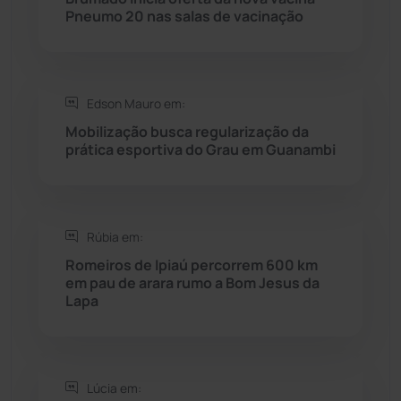
Pneumo 20 nas salas de vacinação
Rio do Pires
(98)
Saúde
(2427)
Edson Mauro em:
Mobilização busca regularização da
Seabra
(50)
prática esportiva do Grau em Guanambi
Sebastião Laranjeiras
(96)
Rúbia em:
Sítio do Mato
(42)
Romeiros de Ipiaú percorrem 600 km
em pau de arara rumo a Bom Jesus da
Sudoeste Baiano
(1530)
Lapa
Tanhaçu
(425)
Tanque Novo
(126)
Lúcia em: