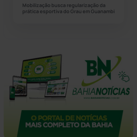
Mobilização busca regularização da
prática esportiva do Grau em Guanambi
Tecnologia
(12)
Urandi
(156)
Vitória da Conquista
(2513)