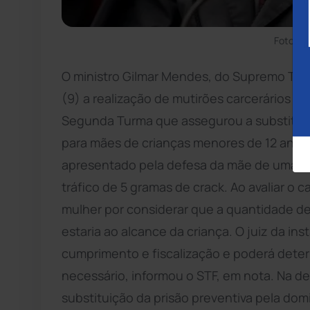
Foto: D
O ministro Gilmar Mendes, do Supremo Trib
(9) a realização de mutirões carcerários p
Segunda Turma que assegurou a substituição
para mães de crianças menores de 12 anos.
apresentado pela defesa da mãe de uma cr
tráfico de 5 gramas de crack. Ao avaliar o c
mulher por considerar que a quantidade de
estaria ao alcance da criança. O juiz da in
cumprimento e fiscalização e poderá deter
necessário, informou o STF, em nota. Na d
substituição da prisão preventiva pela domi