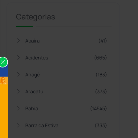
Categorias
Abaíra
(41)
Acidentes
(665)
Anagé
(183)
Aracatu
(373)
Bahia
(14545)
Barra da Estiva
(333)