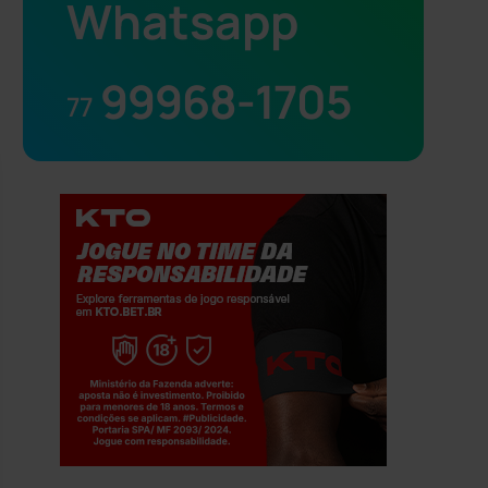
Whatsapp
99968-1705
77
Jogue com responsabilidade. 18+