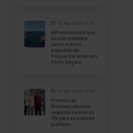
Contendas do Sincorá
(79)
07 Ago 2026 / 17:30
Cordeiros
(49)
MP recomenda que
escola readmita
aluno autista
Dom Basílio
(391)
impedido de
frequentar aulas em
Porto Seguro
Economia
(1235)
Educação
(232)
07 Ago 2026 / 17:00
Érico Cardoso
(82)
Prefeito de
Brumado anuncia
reajuste salarial de
Esportes
(522)
9% para servidores
públicos
Eventos
(24)