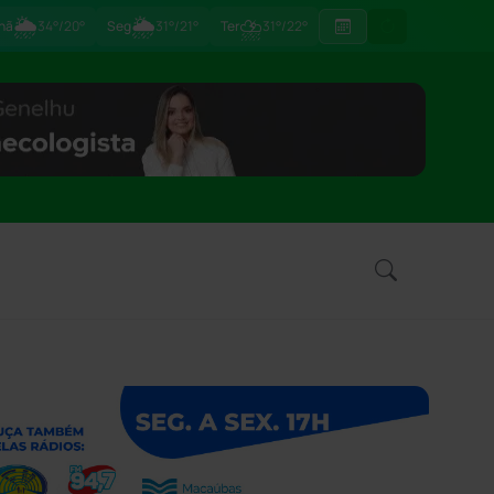
🌦
🌦
⛈
hã
34°/20°
Seg
31°/21°
Ter
31°/22°