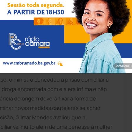
ivulgação/STF
unal Federal (STF), determinou na quinta-feira
ara garantir o cumprimento de uma decisão da
 da prisão preventiva por prisão domiciliar
 A decisão foi proferida em habeas corpus
Fecha em 9
iança de 4 anos presa preventivamente por
aso, o ministro concedeu a prisão domiciliar à
 droga encontrada com ela era ínfima e não
stância de origem deverá fixar a forma de
minar novas medidas cautelares se achar
ecisão, Gilmar Mendes avaliou que a
ciliar vai muito além de uma benesse à mulher