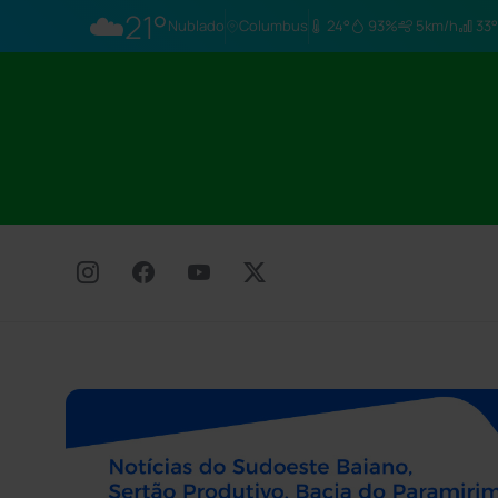
☁️
21°
Nublado
Columbus
24°
93%
5km/h
33°