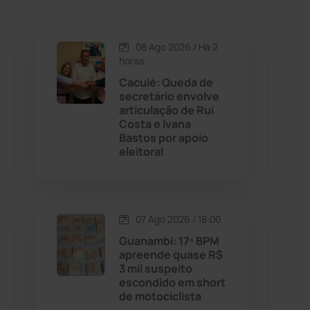
Caetanos
(47)
Caetité
(1504)
08 Ago 2026 / Há 2
horas
Candiba
(157)
Caculé: Queda de
secretário envolve
articulação de Rui
Cândido Sales
(121)
Costa e Ivana
Bastos por apoio
eleitoral
Caraíbas
(103)
Carinhanha
(300)
07 Ago 2026 / 18:00
Caturama
(65)
Guanambi: 17º BPM
apreende quase R$
3 mil suspeito
Chapada Diamantina
(430)
escondido em short
de motociclista
Condeúba
(133)