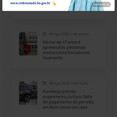
Cândido Sales
(121)
Médio da Bahia no Ideb
Fecha em 7s
2025
Caraíbas
(103)
Carinhanha
(300)
08 Ago 2026 / Há 44 min
Menor de 13 anos é
Caturama
(65)
apreendido pilotando
motocicleta furtada em
Guanambi
Chapada Diamantina
(430)
Condeúba
(133)
08 Ago 2026 / Há 1 hora
Contendas do Sincorá
(79)
Rondesp prende
engenheiro civil por falta
Cordeiros
(49)
de pagamento de pensão
em Bom Jesus da Lapa
Dom Basílio
(391)