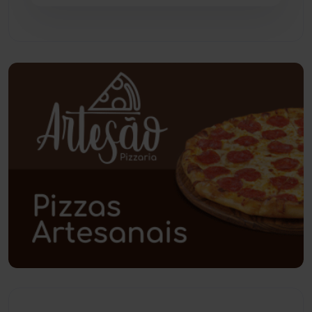
Pindaí
(103)
Piripá
(90)
Planalto
(59)
Poções
(182)
Polícia Civil
(59)
Polícia Militar
(27)
Política
(03)
Presidente Jânio Qu...
(125)