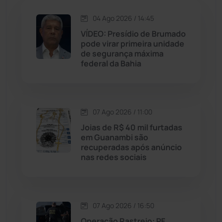
Jequié
(314)
04 Ago 2026 / 14:45
VÍDEO: Presídio de Brumado
pode virar primeira unidade
Jussiape
(98)
de segurança máxima
federal da Bahia
Justiça
(1470)
Lagoa Real
(182)
07 Ago 2026 / 11:00
Licínio de Almeida
(118)
Joias de R$ 40 mil furtadas
em Guanambi são
recuperadas após anúncio
Livramento de Nossa...
(1338)
nas redes sociais
Macaúbas
(715)
07 Ago 2026 / 16:50
Maetinga
(101)
Operação Rastreio: PF