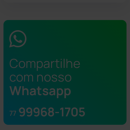
Compartilhe
com nosso
Whatsapp
99968-1705
77