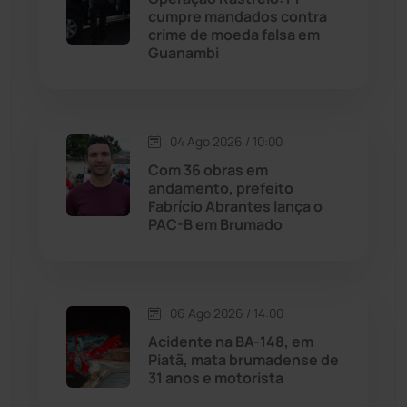
cumpre mandados contra
Malhada
(82)
crime de moeda falsa em
Guanambi
Malhada de Pedras
(508)
Matina
(71)
04 Ago 2026 / 10:00
Com 36 obras em
Mortugaba
(31)
andamento, prefeito
Fabrício Abrantes lança o
PAC-B em Brumado
Mundo
(437)
Oliveira dos Brejinhos
(67)
06 Ago 2026 / 14:00
Palmas de Monte Alto
(263)
Acidente na BA-148, em
Piatã, mata brumadense de
Paramirim
(342)
31 anos e motorista