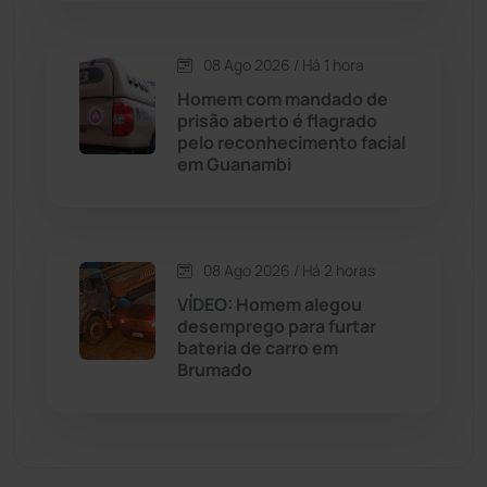
Economia
(1236)
08 Ago 2026 / Há 1 hora
Homem com mandado de
Educação
(232)
prisão aberto é flagrado
pelo reconhecimento facial
em Guanambi
Érico Cardoso
(82)
Esportes
(522)
08 Ago 2026 / Há 2 horas
Eventos
(24)
VÍDEO: Homem alegou
desemprego para furtar
bateria de carro em
Feira da Mata
(23)
Brumado
Guajeru
(130)
Guanambi
(3501)