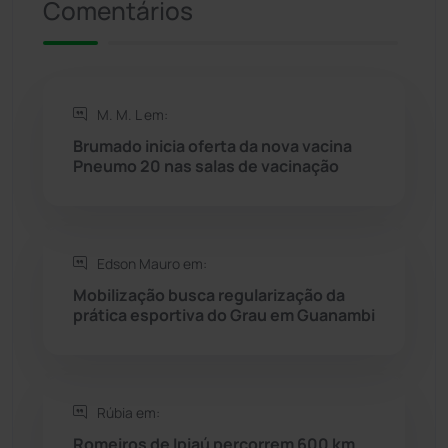
Comentários
Riacho de Santana
(309)
Rio de Contas
(411)
M. M. L em:
Rio do Antônio
(203)
Brumado inicia oferta da nova vacina
Pneumo 20 nas salas de vacinação
Rio do Pires
(98)
Saúde
(2429)
Edson Mauro em:
Seabra
(51)
Mobilização busca regularização da
prática esportiva do Grau em Guanambi
Sebastião Laranjeiras
(96)
Sítio do Mato
(42)
Rúbia em:
Romeiros de Ipiaú percorrem 600 km