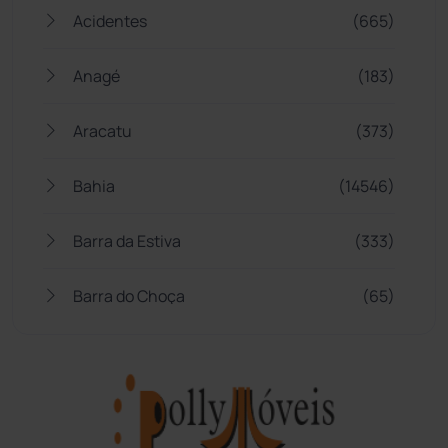
Acidentes
(665)
Anagé
(183)
Aracatu
(373)
Bahia
(14546)
Barra da Estiva
(333)
Barra do Choça
(65)
Belo Campo
(57)
Bom Jesus da Lapa
(510)