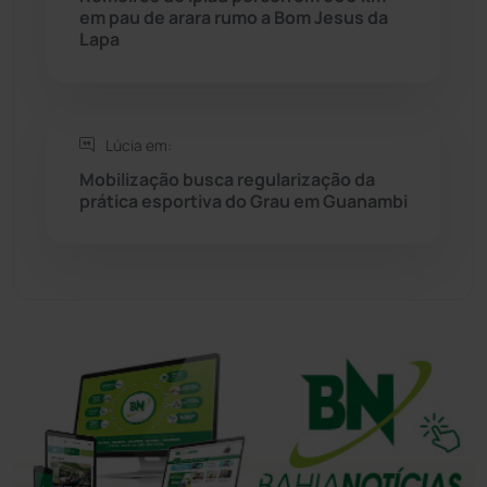
Sudoeste Baiano
(1530)
em pau de arara rumo a Bom Jesus da
Lapa
Tanhaçu
(426)
Tanque Novo
(126)
Lúcia em:
Mobilização busca regularização da
Tecnologia
(12)
prática esportiva do Grau em Guanambi
Urandi
(157)
Vitória da Conquista
(2516)