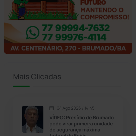
Ibipitanga
(116)
Ibitiara
(32)
Igaporã
(217)
Ituaçu
(256)
Iuiu
(173)
Mais Clicadas
Jacaraci
(97)
Jequié
(311)
04 Ago 2026 / 14:45
VÍDEO: Presídio de Brumado
pode virar primeira unidade
Jussiape
(97)
de segurança máxima
federal da Bahia