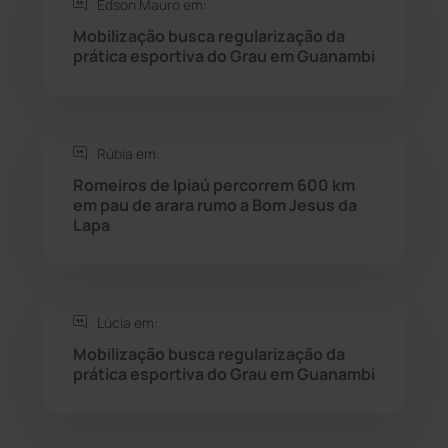
Edson Mauro em:
Mobilização busca regularização da
Rio do Pires
(97)
prática esportiva do Grau em Guanambi
Saúde
(2427)
Rúbia em:
Seabra
(49)
Romeiros de Ipiaú percorrem 600 km
em pau de arara rumo a Bom Jesus da
Sebastião Laranjeiras
(96)
Lapa
Sítio do Mato
(42)
Sudoeste Baiano
(1530)
Lúcia em:
Mobilização busca regularização da
prática esportiva do Grau em Guanambi
Tanhaçu
(425)
Tanque Novo
(126)