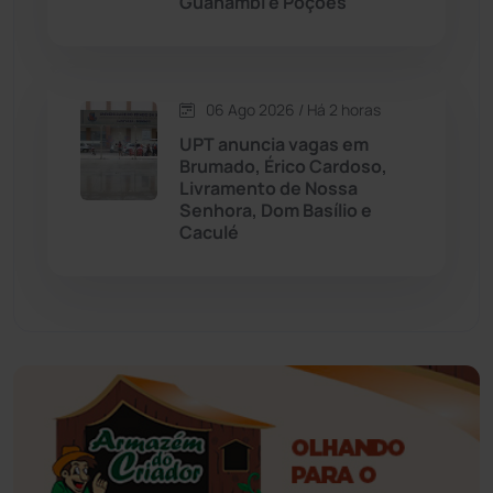
Guanambi e Poções
Érico Cardoso
(82)
Esportes
(522)
06 Ago 2026 / Há 2 horas
UPT anuncia vagas em
Eventos
(24)
Brumado, Érico Cardoso,
Livramento de Nossa
Senhora, Dom Basílio e
Feira da Mata
(23)
Caculé
Guajeru
(130)
Guanambi
(3492)
Ibiassucê
(167)
Ibicoara
(220)