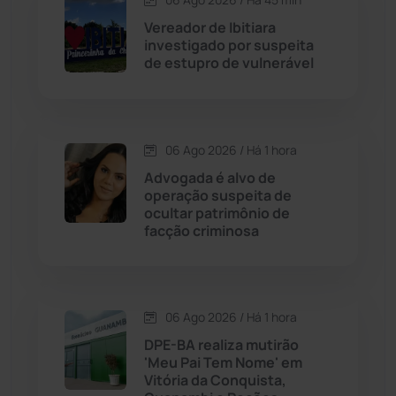
Vereador de Ibitiara
Caturama
(65)
investigado por suspeita
de estupro de vulnerável
Chapada Diamantina
(430)
Condeúba
(133)
06 Ago 2026 / Há 1 hora
Advogada é alvo de
Contendas do Sincorá
(79)
operação suspeita de
ocultar patrimônio de
Cordeiros
(49)
facção criminosa
Dom Basílio
(391)
06 Ago 2026 / Há 1 hora
Economia
(1235)
DPE-BA realiza mutirão
'Meu Pai Tem Nome' em
Educação
(232)
Vitória da Conquista,