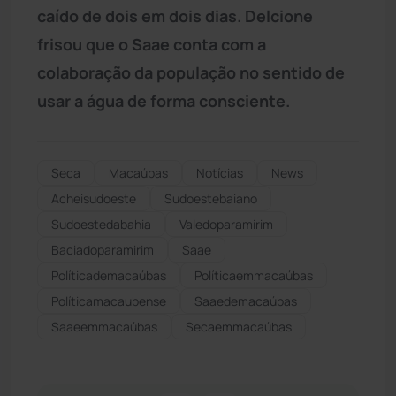
caído de dois em dois dias. Delcione
frisou que o Saae conta com a
colaboração da população no sentido de
usar a água de forma consciente.
Seca
Macaúbas
Notícias
News
Acheisudoeste
Sudoestebaiano
Sudoestedabahia
Valedoparamirim
Baciadoparamirim
Saae
Políticademacaúbas
Políticaemmacaúbas
Políticamacaubense
Saaedemacaúbas
Saaeemmacaúbas
Secaemmacaúbas