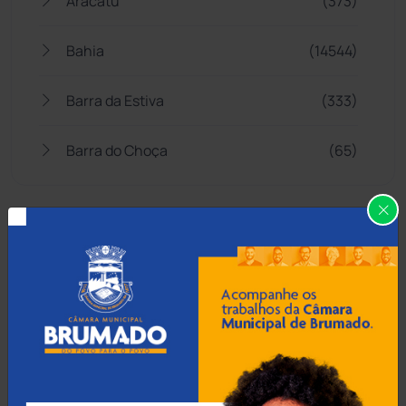
Aracatu
(373)
Bahia
(14544)
Barra da Estiva
(333)
Barra do Choça
(65)
Belo Campo
(57)
Bom Jesus da Lapa
(505)
Boquira
(152)
Botuporã
(72)
Brasil
(7679)