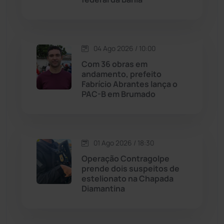
Justiça
(1465)
Lagoa Real
(182)
04 Ago 2026 / 10:00
Licínio de Almeida
(118)
Com 36 obras em
andamento, prefeito
Fabrício Abrantes lança o
Livramento de Nossa...
(1338)
PAC-B em Brumado
Macaúbas
(713)
01 Ago 2026 / 18:30
Maetinga
(101)
Operação Contragolpe
prende dois suspeitos de
Malhada
(82)
estelionato na Chapada
Diamantina
Malhada de Pedras
(507)