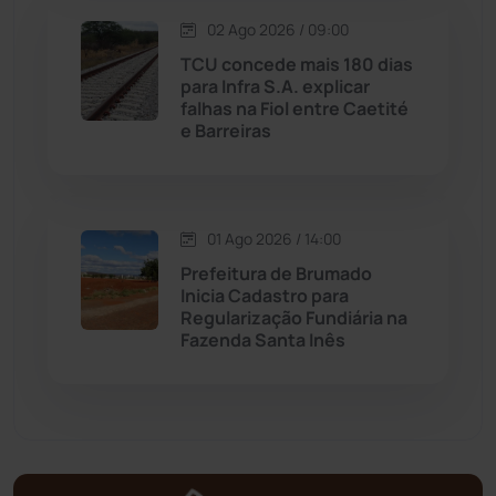
Matina
(71)
02 Ago 2026 / 09:00
TCU concede mais 180 dias
Mortugaba
(31)
para Infra S.A. explicar
falhas na Fiol entre Caetité
Mundo
(436)
e Barreiras
Oliveira dos Brejinhos
(67)
01 Ago 2026 / 14:00
Palmas de Monte Alto
(260)
Prefeitura de Brumado
Inicia Cadastro para
Paramirim
(342)
Regularização Fundiária na
Fazenda Santa Inês
Pindaí
(103)
Piripá
(90)
Planalto
(59)