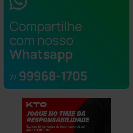
Compartilhe
com nosso
Whatsapp
99968-1705
77