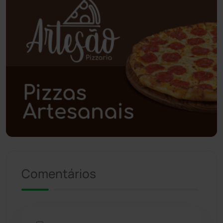
Poções
(182)
Polícia Civil
(57)
Polícia Militar
(27)
Política
(03)
Presidente Jânio Qu...
(125)
Riacho de Santana
(309)
Comentários
Rio de Contas
(410)
Rio do Antônio
(203)