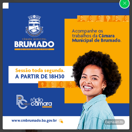
Carinhanha
(300)
07 Ago 2026 / Há 43 min
Carinhanha: MP denuncia
Caturama
(65)
quilombolas por pescar
quatro peixes para comer
na pandemia
Chapada Diamantina
(430)
Condeúba
(133)
07 Ago 2026 / Há 1 hora
Contendas do Sincorá
(79)
Mãe e avó tiram a vida de 4
crianças em plano para
Cordeiros
(49)
'salvá-las' de abuso
Dom Basílio
(391)
Fecha em 7s
07 Ago 2026 / Há 1 hora
Economia
(1235)