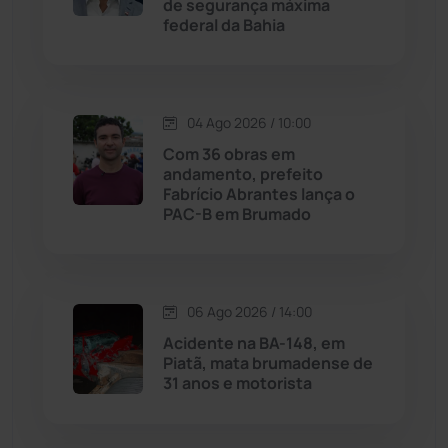
de segurança máxima
federal da Bahia
Jussiape
(97)
Justiça
(1468)
04 Ago 2026 / 10:00
Lagoa Real
(182)
Com 36 obras em
andamento, prefeito
Licínio de Almeida
(118)
Fabrício Abrantes lança o
PAC-B em Brumado
Livramento de Nossa...
(1338)
Macaúbas
(714)
06 Ago 2026 / 14:00
Acidente na BA-148, em
Maetinga
(101)
Piatã, mata brumadense de
31 anos e motorista
Malhada
(82)