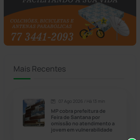
Botuporã
(72)
Brasil
(7680)
Brumado
(31955)
Caculé
(696)
Mais Recentes
Caetanos
(47)
Caetité
(1504)
07 Ago 2026 / Há 13 min
Candiba
(157)
MP cobra prefeitura de
Feira de Santana por
Cândido Sales
(121)
omissão no atendimento a
jovem em vulnerabilidade
Caraíbas
(103)