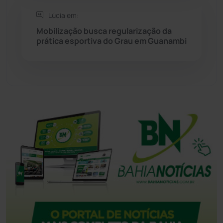
Lúcia em:
Tanque Novo
(126)
Mobilização busca regularização da
prática esportiva do Grau em Guanambi
Tecnologia
(12)
Urandi
(157)
Vitória da Conquista
(2514)