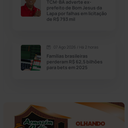
TCM-BA adverte ex-
prefeito de Bom Jesus da
Educação
(232)
Lapa por falhas em licitação
de R$ 793 mil
Érico Cardoso
(82)
Esportes
(522)
07 Ago 2026 / Há 2 horas
Famílias brasileiras
Eventos
(24)
perderam R$ 62,5 bilhões
para bets em 2025
Feira da Mata
(23)
Guajeru
(130)
Guanambi
(3496)
Ibiassucê
(167)