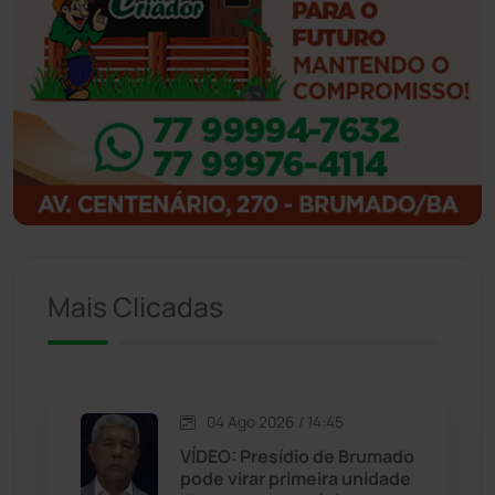
Ibicoara
(221)
Ibipitanga
(116)
Ibitiara
(32)
Igaporã
(218)
Ituaçu
(256)
Mais Clicadas
Iuiu
(173)
Jacaraci
(97)
04 Ago 2026 / 14:45
VÍDEO: Presídio de Brumado
Jequié
(314)
pode virar primeira unidade