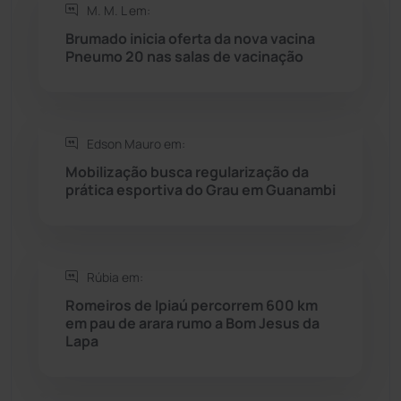
Rio de Contas
(410)
M. M. L em:
Brumado inicia oferta da nova vacina
Rio do Antônio
(203)
Pneumo 20 nas salas de vacinação
Rio do Pires
(98)
Edson Mauro em:
Saúde
(2427)
Mobilização busca regularização da
prática esportiva do Grau em Guanambi
Seabra
(50)
Sebastião Laranjeiras
(96)
Rúbia em:
Sítio do Mato
(42)
Romeiros de Ipiaú percorrem 600 km
em pau de arara rumo a Bom Jesus da
Lapa
Sudoeste Baiano
(1530)
Tanhaçu
(426)