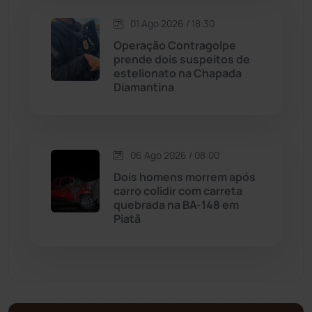
Malhada de Pedras
(508)
01 Ago 2026 / 18:30
Operação Contragolpe
Matina
(71)
prende dois suspeitos de
estelionato na Chapada
Diamantina
Mortugaba
(31)
Mundo
(437)
06 Ago 2026 / 08:00
Oliveira dos Brejinhos
(67)
Dois homens morrem após
carro colidir com carreta
Palmas de Monte Alto
(260)
quebrada na BA-148 em
Piatã
Paramirim
(342)
Pindaí
(103)