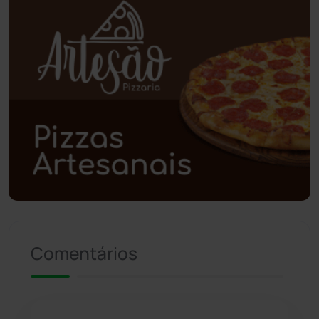
Piripá
(90)
Planalto
(59)
Poções
(182)
Polícia Civil
(58)
Polícia Militar
(27)
Política
(03)
Presidente Jânio Qu...
(125)
Comentários
Riacho de Santana
(309)