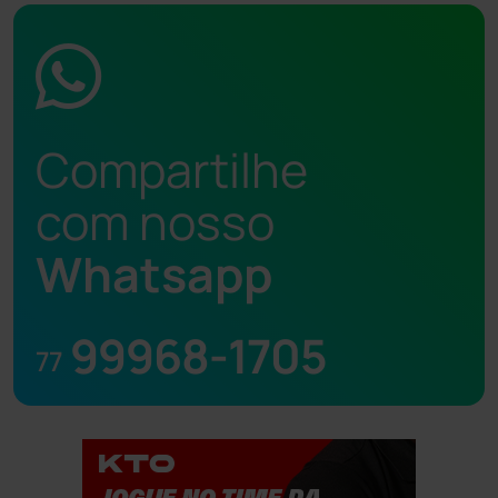
Compartilhe
com nosso
Whatsapp
99968-1705
77