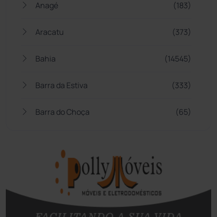
Anagé
(183)
Aracatu
(373)
Bahia
(14545)
Barra da Estiva
(333)
Barra do Choça
(65)
Belo Campo
(57)
Bom Jesus da Lapa
(507)
Boquira
(152)