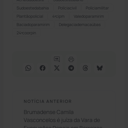
Sudoestedabahia
Políciacivil
Políciamilitar
Plantãopolicial
4ªcipm
Valedoparamirim
Baciadoparamirim
Delegaciademacaúbas
24ªcoorpin
NOTÍCIA ANTERIOR
Brumadense Camila
Vasconcelos é juíza da Vara de