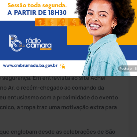
rim/Achei Sudoeste
m regressiva para o início dos tradicionais
 final de semana. Para garantir a
a 4ª Companhia Independente da
Polícia Militar
Fecha em 7
segurança. Em entrevista ao site Achei
no Ar, o recém-chegado ao comando da
seu entusiasmo com a proximidade do evento
nico, a tropa traz uma motivação extra para
 que englobam desde as celebrações de São