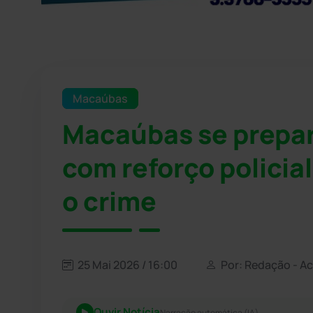
Macaúbas
Macaúbas se prepar
com reforço policial
o crime
25 Mai 2026 / 16:00
Por: Redação - A
Ouvir Notícia
Narração automática (IA)