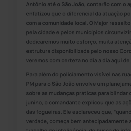
Antônio até o São João, contarão com o a
enfatizou que o diferencial da atuação pol
com a comunidade local. O Major ressalt
pela cidade e pelos municípios circunvizi
dedicaremos muito esforço, muita atençã
estrutura disponibilizada pelo nosso Cor
veremos com certeza no dia a dia aqui de 
Para além do policiamento visível nas rua
PM para o São João envolve um planejame
sobre as mudanças práticas para blindar o
junino, o comandante explicou que as a
das fogueiras. Ele esclareceu que, “quan
verdade, começa bem antecipadamente ao
trabalho de inteligência, de busca de inf