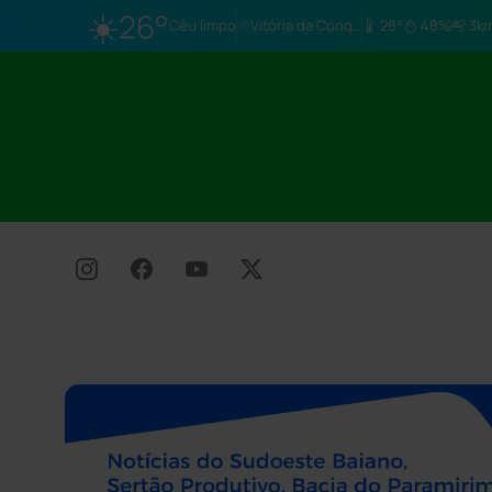
☀️
26°
Céu limpo
Vitória da Conq…
28°
48%
3km