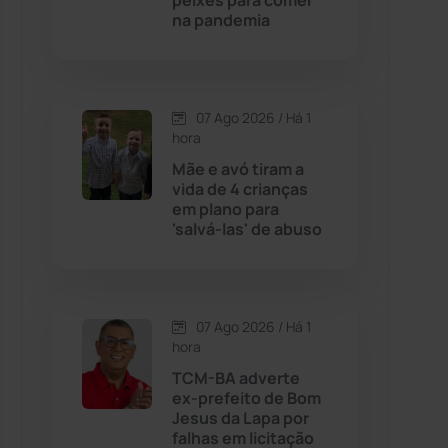
peixes para comer
na pandemia
Contendas do Sincorá
(79)
Cordeiros
(49)
07 Ago 2026 / Há 1
hora
Dom Basílio
(391)
Mãe e avó tiram a
vida de 4 crianças
em plano para
Economia
(1235)
'salvá-las' de abuso
Educação
(232)
Érico Cardoso
(82)
07 Ago 2026 / Há 1
hora
TCM-BA adverte
Esportes
(522)
ex-prefeito de Bom
Jesus da Lapa por
Eventos
(24)
falhas em licitação