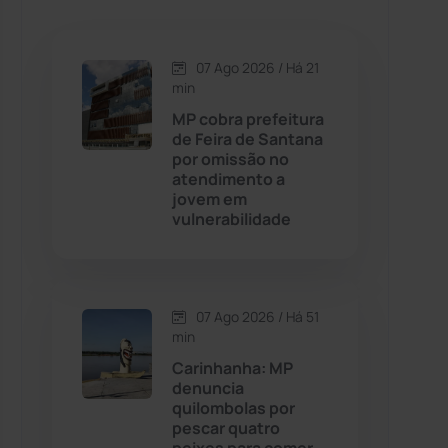
Caetanos
(47)
Caetité
(1504)
07 Ago 2026 / Há 21
min
Candiba
(157)
MP cobra prefeitura
de Feira de Santana
por omissão no
Cândido Sales
(121)
atendimento a
jovem em
vulnerabilidade
Caraíbas
(103)
Carinhanha
(300)
07 Ago 2026 / Há 51
Caturama
(65)
min
Carinhanha: MP
denuncia
Chapada Diamantina
(430)
quilombolas por
pescar quatro
Condeúba
(133)