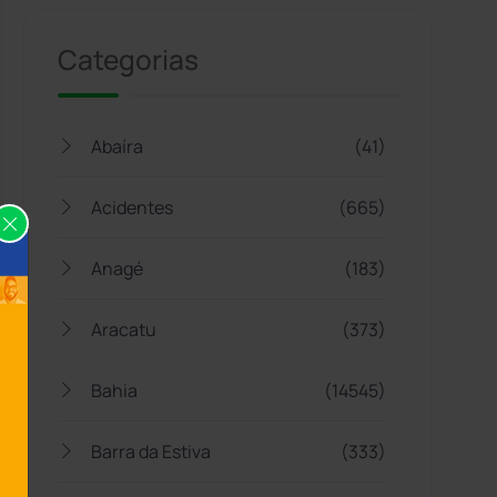
Categorias
Abaíra
(41)
Acidentes
(665)
Anagé
(183)
Aracatu
(373)
Bahia
(14545)
Barra da Estiva
(333)