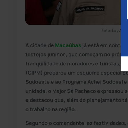
Foto: Lay Amo
A cidade de
Macaúbas
já está em contage
festejos juninos, que começam no próximo
tranquilidade de moradores e turistas, 
(CIPM) preparou um esquema especial de 
Sudoeste e ao Programa Achei Sudoeste 
unidade, o Major Sá Pacheco expressou 
e destacou que, além do planejamento téc
o trabalho na região.
Segundo o comandante, as festividades,