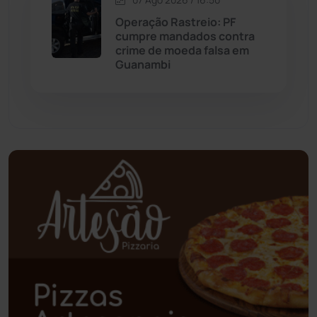
Palmas de Monte Alto
(262)
Operação Rastreio: PF
cumpre mandados contra
crime de moeda falsa em
Paramirim
(342)
Guanambi
Pindaí
(103)
Piripá
(90)
Planalto
(59)
Poções
(182)
Polícia Civil
(59)
Polícia Militar
(27)