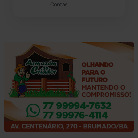
Contas
Guajeru
(130)
Guanambi
(3498)
Ibiassucê
(167)
Ibicoara
(221)
Ibipitanga
(116)
Ibitiara
(32)
Igaporã
(218)
Ituaçu
(256)