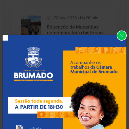
Caetité
(1504)
08 Ago 2026 / Há 26 min
Candiba
(157)
Educação de Macaúbas
comemora feito histórico
Cândido Sales
(121)
com melhor resultado de
sua série no Ideb
Caraíbas
(103)
Carinhanha
(300)
08 Ago 2026 / Há 56 min
MP faz plantão de
Caturama
(65)
fiscalização e reforça
segurança na Romaria de
Bom Jesus da Lapa
Chapada Diamantina
(430)
Condeúba
(133)
08 Ago 2026 / Há 1 hora