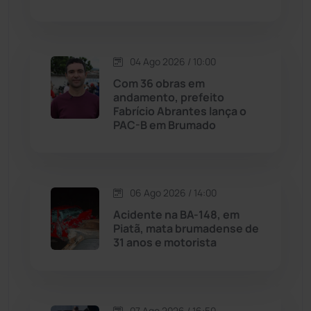
Macaúbas
(715)
04 Ago 2026 / 10:00
Maetinga
(101)
Com 36 obras em
andamento, prefeito
Malhada
(82)
Fabrício Abrantes lança o
PAC-B em Brumado
Malhada de Pedras
(508)
Matina
(71)
06 Ago 2026 / 14:00
Acidente na BA-148, em
Mortugaba
(31)
Piatã, mata brumadense de
31 anos e motorista
Mundo
(437)
Oliveira dos Brejinhos
(67)
07 Ago 2026 / 16:50