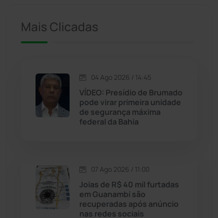
Iuiu
(173)
Mais Clicadas
Jacaraci
(97)
Jequié
(314)
04 Ago 2026 / 14:45
VÍDEO: Presídio de Brumado
pode virar primeira unidade
Jussiape
(98)
de segurança máxima
federal da Bahia
Justiça
(1470)
Lagoa Real
(182)
07 Ago 2026 / 11:00
Licínio de Almeida
(118)
Joias de R$ 40 mil furtadas
em Guanambi são
recuperadas após anúncio
Livramento de Nossa...
(1338)
nas redes sociais