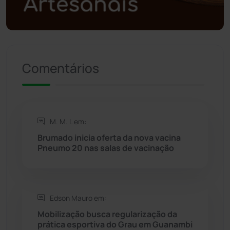
Política
(03)
Presidente Jânio Qu...
(125)
Comentários
Riacho de Santana
(309)
Rio de Contas
(411)
M. M. L em:
Rio do Antônio
(203)
Brumado inicia oferta da nova vacina
Pneumo 20 nas salas de vacinação
Rio do Pires
(98)
Saúde
(2429)
Edson Mauro em:
Seabra
(50)
Mobilização busca regularização da
prática esportiva do Grau em Guanambi