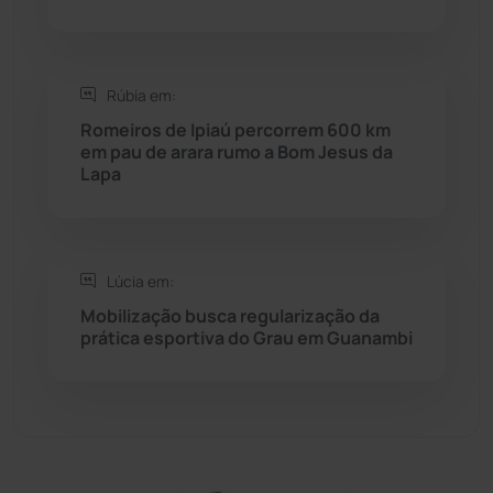
Sebastião Laranjeiras
(96)
Sítio do Mato
(42)
Rúbia em:
Romeiros de Ipiaú percorrem 600 km
Sudoeste Baiano
(1530)
em pau de arara rumo a Bom Jesus da
Lapa
Tanhaçu
(426)
Tanque Novo
(126)
Lúcia em:
Mobilização busca regularização da
Tecnologia
(12)
prática esportiva do Grau em Guanambi
Urandi
(157)
Vitória da Conquista
(2514)