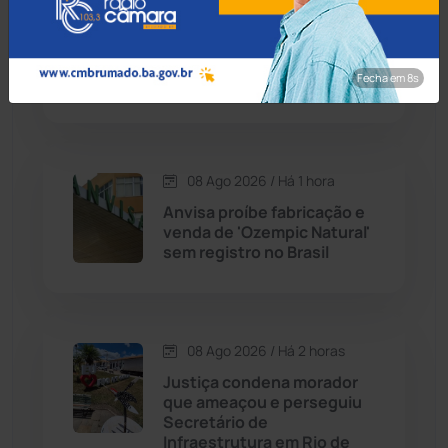
Contendas do Sincorá
(79)
Foragido da justiça tenta
escapar pulando muros de
Cordeiros
(49)
vizinhos, mas acaba preso
Fecha em 7s
em Brumado
Dom Basílio
(391)
Economia
(1235)
08 Ago 2026 / Há 1 hora
Anvisa proíbe fabricação e
Educação
(232)
venda de 'Ozempic Natural'
sem registro no Brasil
Érico Cardoso
(82)
Esportes
(522)
08 Ago 2026 / Há 2 horas
Justiça condena morador
Eventos
(24)
que ameaçou e perseguiu
Secretário de
Infraestrutura em Rio de
Feira da Mata
(23)