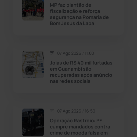
MP faz plantão de
Licínio de Almeida
(118)
fiscalização e reforça
segurança na Romaria de
Bom Jesus da Lapa
Livramento de Nossa...
(1338)
Macaúbas
(715)
07 Ago 2026 / 11:00
Maetinga
(101)
Joias de R$ 40 mil furtadas
em Guanambi são
recuperadas após anúncio
Malhada
(82)
nas redes sociais
Malhada de Pedras
(508)
Matina
(71)
07 Ago 2026 / 16:50
Operação Rastreio: PF
cumpre mandados contra
Mortugaba
(31)
crime de moeda falsa em