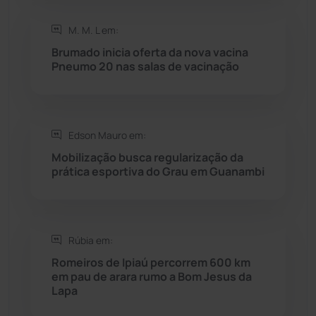
Saúde
(2429)
M. M. L em:
Seabra
(51)
Brumado inicia oferta da nova vacina
Pneumo 20 nas salas de vacinação
Sebastião Laranjeiras
(96)
Sítio do Mato
(42)
Edson Mauro em:
Mobilização busca regularização da
Sudoeste Baiano
(1530)
prática esportiva do Grau em Guanambi
Tanhaçu
(427)
Tanque Novo
(126)
Rúbia em:
Romeiros de Ipiaú percorrem 600 km
em pau de arara rumo a Bom Jesus da
Tecnologia
(12)
Lapa