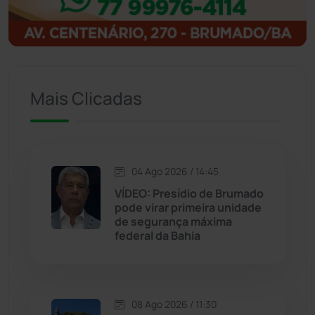
Igaporã
(218)
Ituaçu
(256)
Mais Clicadas
Iuiu
(173)
Jacaraci
(97)
04 Ago 2026 / 14:45
Jequié
(314)
VÍDEO: Presídio de Brumado
pode virar primeira unidade
de segurança máxima
Jussiape
(98)
federal da Bahia
Justiça
(1471)
Lagoa Real
(182)
08 Ago 2026 / 11:30