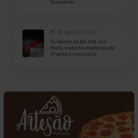
Guanambi
Mundo
(437)
Oliveira dos Brejinhos
(67)
06 Ago 2026 / 14:00
Palmas de Monte Alto
(264)
Acidente na BA-148, em
Piatã, mata brumadense de
31 anos e motorista
Paramirim
(342)
Pindaí
(103)
Piripá
(90)
Planalto
(59)
Poções
(182)