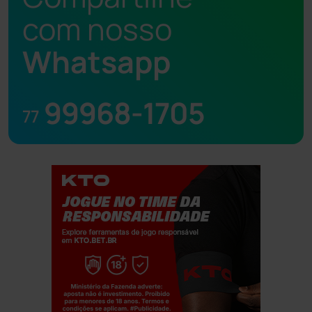
com nosso
Whatsapp
99968-1705
77