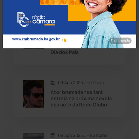
Chapada Diamantina
(430)
Condeúba
(133)
09 Ago 2026 / Há 1 hora
Alexandre de Moraes nega
Contendas do Sincorá
(79)
pedido para que filhos
Fecha em 7s
visitem Jair Bolsonaro no
Cordeiros
(49)
Dia dos Pais
Dom Basílio
(391)
09 Ago 2026 / Há 1 hora
Economia
(1236)
Ator brumadense fará
estreia na próxima novela
Educação
(232)
das sete da Rede Globo
Érico Cardoso
(82)
09 Ago 2026 / Há 2 horas
Esportes
(522)