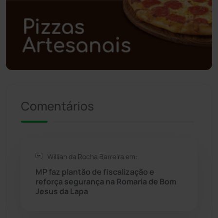
Polícia Civil
(59)
Polícia Militar
(27)
Política
(03)
Presidente Jânio Qu...
(125)
Comentários
Riacho de Santana
(309)
Rio de Contas
(411)
Willian da Rocha Barreira em:
Rio do Antônio
(203)
MP faz plantão de fiscalização e
reforça segurança na Romaria de Bom
Jesus da Lapa
Rio do Pires
(98)