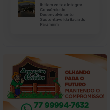
Ibitiara volta a integrar
Consórcio de
Eventos
(24)
Desenvolvimento
Sustentável da Bacia do
Paramirim
Feira da Mata
(23)
Guajeru
(130)
Guanambi
(3501)
Ibiassucê
(168)
Ibicoara
(221)
Ibipitanga
(116)
Ibitiara
(33)