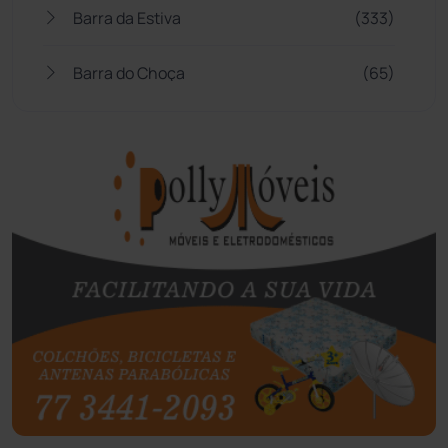
Barra da Estiva
(333)
Barra do Choça
(65)
Belo Campo
(57)
Bom Jesus da Lapa
(510)
Boquira
(152)
Botuporã
(73)
Brasil
(7680)
Brumado
(31964)