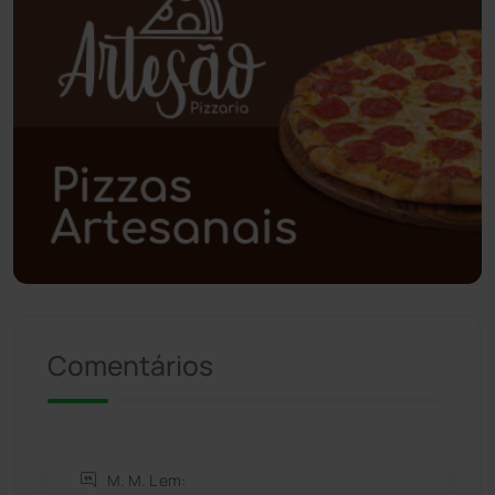
Poções
(182)
Polícia Civil
(58)
Polícia Militar
(27)
Política
(03)
Presidente Jânio Qu...
(125)
Riacho de Santana
(309)
Comentários
Rio de Contas
(410)
Rio do Antônio
(203)
M. M. L em: