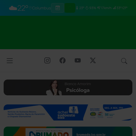
☁️
22°
Columbus
23°
93%
17km/h
33°/21°