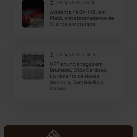
06 Ago 2026 / 14:00
Mortugaba
(31)
Acidente na BA-148, em
Piatã, mata brumadense de
31 anos e motorista
Mundo
(437)
Oliveira dos Brejinhos
(67)
06 Ago 2026 / 08:30
Palmas de Monte Alto
(261)
UPT anuncia vagas em
Brumado, Érico Cardoso,
Paramirim
(342)
Livramento de Nossa
Senhora, Dom Basílio e
Caculé
Pindaí
(103)
Piripá
(90)
Planalto
(59)