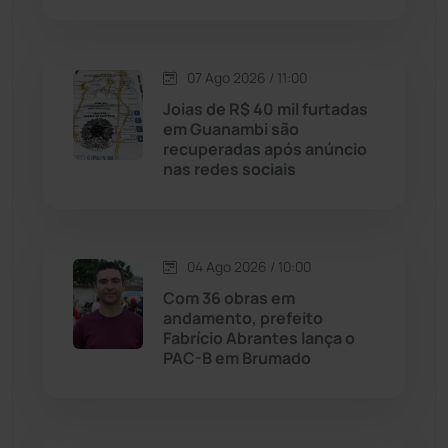
Lagoa Real
(182)
07 Ago 2026 / 11:00
Licínio de Almeida
(118)
Joias de R$ 40 mil furtadas
em Guanambi são
Livramento de Nossa...
(1338)
recuperadas após anúncio
nas redes sociais
Macaúbas
(714)
Maetinga
(101)
04 Ago 2026 / 10:00
Com 36 obras em
Malhada
(82)
andamento, prefeito
Fabrício Abrantes lança o
PAC-B em Brumado
Malhada de Pedras
(508)
Matina
(71)