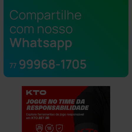
Compartilhe
com nosso
Whatsapp
99968-1705
77