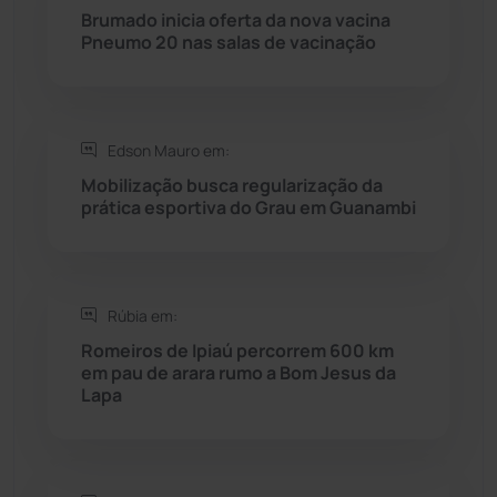
Rio do Pires
(98)
Brumado inicia oferta da nova vacina
Pneumo 20 nas salas de vacinação
Saúde
(2427)
Seabra
(50)
Edson Mauro em:
Mobilização busca regularização da
Sebastião Laranjeiras
(96)
prática esportiva do Grau em Guanambi
Sítio do Mato
(42)
Sudoeste Baiano
(1530)
Rúbia em:
Romeiros de Ipiaú percorrem 600 km
em pau de arara rumo a Bom Jesus da
Tanhaçu
(426)
Lapa
Tanque Novo
(126)