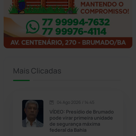
Ibitiara
(32)
Igaporã
(218)
Ituaçu
(256)
Iuiu
(173)
Mais Clicadas
Jacaraci
(97)
Jequié
(314)
04 Ago 2026 / 14:45
VÍDEO: Presídio de Brumado
Jussiape
(97)
pode virar primeira unidade
de segurança máxima
Justiça
(1470)
federal da Bahia