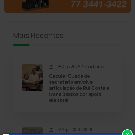
Brumado
(31958)
Caculé
(697)
Mais Recentes
Caetanos
(47)
Caetité
(1504)
08 Ago 2026 / Há 4 horas
Candiba
(157)
Caculé: Queda de
secretário envolve
Cândido Sales
(121)
articulação de Rui Costa e
Ivana Bastos por apoio
eleitoral
Caraíbas
(103)
Carinhanha
(300)
07 Ago 2026 / 18:00