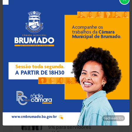
Caturama
(65)
Guanambi: 17º BPM
apreende quase R$ 3 mil
suspeito escondido em
Chapada Diamantina
(430)
short de motociclista
Condeúba
(133)
Contendas do Sincorá
(79)
07 Ago 2026 / 17:30
MP recomenda que escola
Cordeiros
(49)
readmita aluno autista
impedido de frequentar
aulas em Porto Seguro
Dom Basílio
(391)
Economia
(1235)
07 Ago 2026 / 17:00
Educação
(232)
Prefeito de Brumado
Fecha em 9s
anuncia reajuste salarial de
9% para servidores
Érico Cardoso
(82)