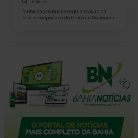
Tecnologia
(12)
Lúcia em:
Mobilização busca regularização da
Urandi
(157)
prática esportiva do Grau em Guanambi
Vitória da Conquista
(2514)