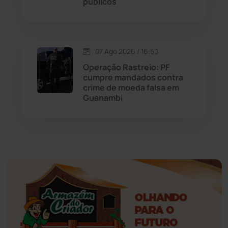
públicos
Esportes
(522)
07 Ago 2026 / 16:50
Eventos
(24)
Operação Rastreio: PF
cumpre mandados contra
Feira da Mata
(23)
crime de moeda falsa em
Guanambi
Guajeru
(130)
Guanambi
(3498)
Ibiassucê
(167)
Ibicoara
(221)
Ibipitanga
(116)