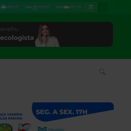
🌦
⛈
☁️
ã
28°/22°
Sáb
30°/20°
Dom
33°/19°