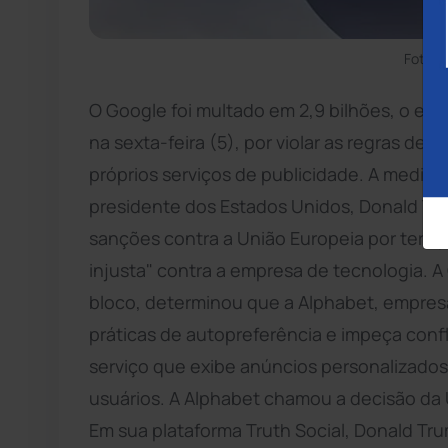
Foto: 
O Google foi multado em 2,9 bilhões, o equi
na sexta-feira (5), por violar as regras de
próprios serviços de publicidade. A medid
presidente dos Estados Unidos, Donald Tr
sanções contra a União Europeia por ter a
injusta" contra a empresa de tecnologia. 
bloco, determinou que a Alphabet, empres
práticas de autopreferência e impeça con
serviço que exibe anúncios personalizados
usuários. A Alphabet chamou a decisão da U
Em sua plataforma Truth Social, Donald Tru