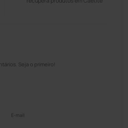
recupera produtos em Caetité
ários. Seja o primeiro!