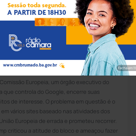
Shutterstock
valente a R$ 18,7 bilhões, pela União Europeia,
 concorrência do bloco e favorecer os seus
a aumentou tensão entre o bloco de países e o
ump. No mesmo dia, Trump ameaçou aplicar
Fecha em 9
plicado o que ele considerou uma "multa
A Comissão Europeia, um órgão executivo do
a que controla do Google, encerre suas
flitos de interesse. O problema em questão é o
 em vários sites baseado nas atividades dos
nião Europeia de errada e prometeu recorrer.
mp criticou a atitude do bloco e ameaçou fazer