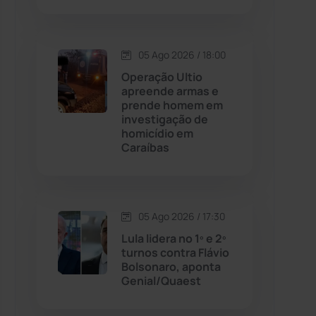
Contendas do Sincorá
(79)
05 Ago 2026 / 18:00
Cordeiros
(49)
Operação Ultio
apreende armas e
prende homem em
Dom Basílio
(391)
investigação de
homicídio em
Caraíbas
Economia
(1235)
Educação
(231)
05 Ago 2026 / 17:30
Érico Cardoso
(82)
Lula lidera no 1º e 2º
turnos contra Flávio
Bolsonaro, aponta
Esportes
(522)
Genial/Quaest
Eventos
(24)