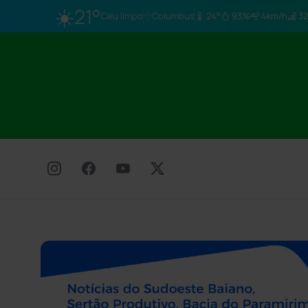
☀️
21°
Céu limpo
Columbus
24°
93%
4km/h
32