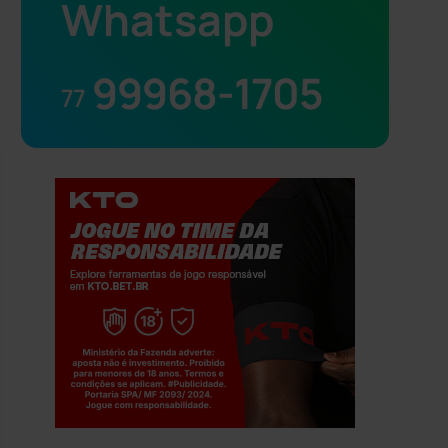
Whatsapp
99968-1705
77
Jogue com responsabilidade. 18+