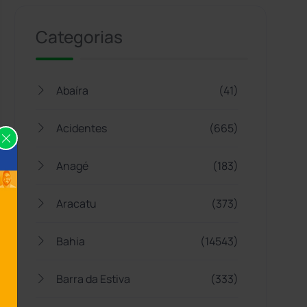
Categorias
Abaíra
(41)
Acidentes
(665)
Anagé
(183)
Aracatu
(373)
Bahia
(14543)
Barra da Estiva
(333)