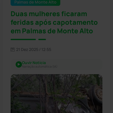
Palmas de Monte Alto
Duas mulheres ficaram
feridas após capotamento
em Palmas de Monte Alto
21 Dez 2025 / 12:55
Ouvir Notícia
Narração automática (IA)