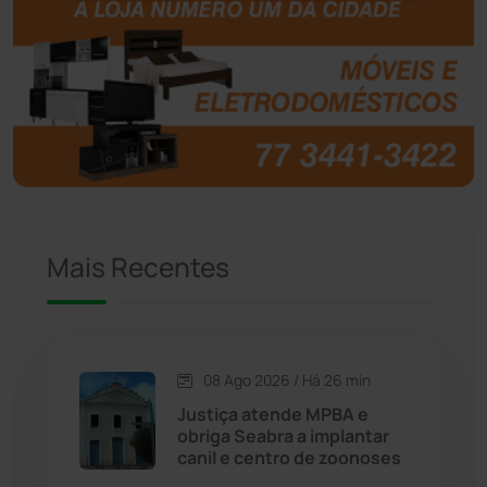
Botuporã
(72)
Brasil
(7680)
Brumado
(31961)
Caculé
(697)
Mais Recentes
Caetanos
(47)
Caetité
(1504)
08 Ago 2026 / Há 26 min
Candiba
(157)
Justiça atende MPBA e
obriga Seabra a implantar
Cândido Sales
(121)
canil e centro de zoonoses