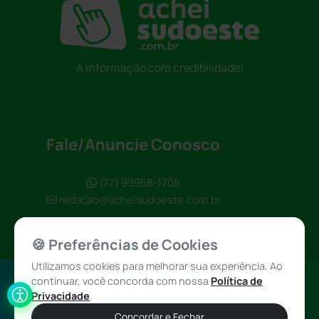
A informação com credibilidade!
Fale/Anuncie Conosco
(77) 99968-1705
redacao@acheisudoeste.com.br
🍪 Preferências de Cookies
Utilizamos cookies para melhorar sua experiência. Ao
continuar, você concorda com nossa
Política de
Política de
Achei Sudoeste
Privacidade
.
Privacidade
© 2026 - Todos
Concordar e Fechar