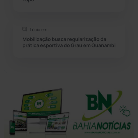
Tanhaçu
(426)
Tanque Novo
(126)
Lúcia em:
Mobilização busca regularização da
Tecnologia
(12)
prática esportiva do Grau em Guanambi
Urandi
(157)
Vitória da Conquista
(2515)