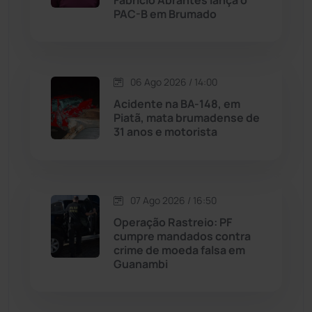
Fabrício Abrantes lança o
PAC-B em Brumado
Malhada de Pedras
(508)
Matina
(71)
06 Ago 2026 / 14:00
Acidente na BA-148, em
Mortugaba
(31)
Piatã, mata brumadense de
31 anos e motorista
Mundo
(437)
Oliveira dos Brejinhos
(67)
07 Ago 2026 / 16:50
Palmas de Monte Alto
(262)
Operação Rastreio: PF
cumpre mandados contra
crime de moeda falsa em
Paramirim
(342)
Guanambi
Pindaí
(103)