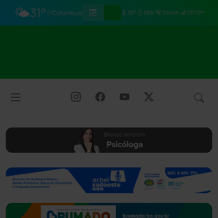
🌤️
31°
Columbus
35°
58%
17km/h
33°/21°