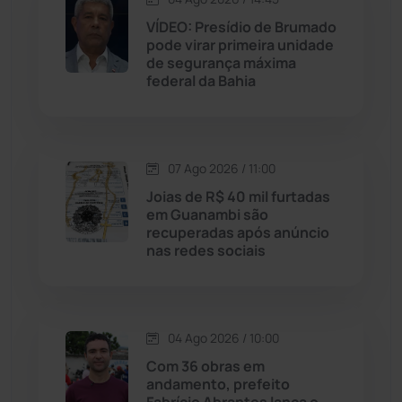
VÍDEO: Presídio de Brumado
pode virar primeira unidade
Jussiape
(98)
de segurança máxima
federal da Bahia
Justiça
(1470)
Lagoa Real
(182)
07 Ago 2026 / 11:00
Licínio de Almeida
(118)
Joias de R$ 40 mil furtadas
em Guanambi são
recuperadas após anúncio
Livramento de Nossa...
(1338)
nas redes sociais
Macaúbas
(715)
04 Ago 2026 / 10:00
Maetinga
(101)
Com 36 obras em
andamento, prefeito
Malhada
(82)