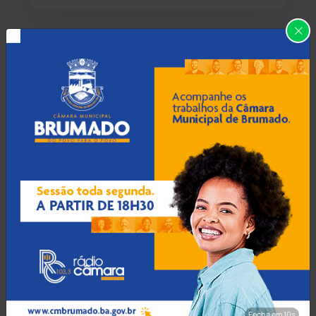
Caraíbas
(103)
08 Ago 2026 / Há 56 min
Carinhanha
(300)
Abordagem policial por som
alto termina em confusão e
Caturama
(65)
condução a delegacia em
Brumado
Chapada Diamantina
(430)
Condeúba
(133)
08 Ago 2026 / Há 1 hora
Saques superam depósitos
Contendas do Sincorá
(79)
e caderneta de poupança
perde R$ 7,15 bilhões em
Cordeiros
(49)
julho
Dom Basílio
(391)
Fecha em 8s