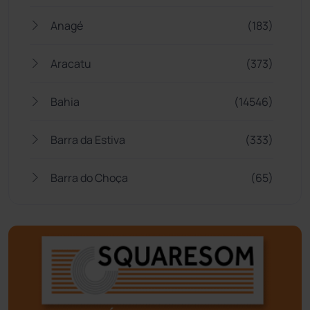
Anagé
(183)
Aracatu
(373)
Bahia
(14546)
Barra da Estiva
(333)
Barra do Choça
(65)
Belo Campo
(57)
Bom Jesus da Lapa
(509)
Boquira
(152)