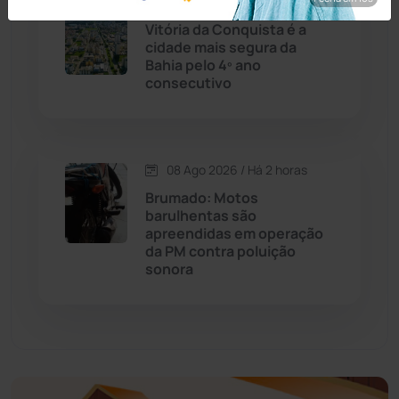
08 Ago 2026 / Há 1 hora
Economia
(1236)
Vitória da Conquista é a
cidade mais segura da
Educação
(232)
Bahia pelo 4º ano
consecutivo
Érico Cardoso
(82)
Esportes
(522)
08 Ago 2026 / Há 2 horas
Brumado: Motos
Eventos
(24)
barulhentas são
apreendidas em operação
da PM contra poluição
Feira da Mata
(23)
sonora
Guajeru
(130)
Guanambi
(3498)