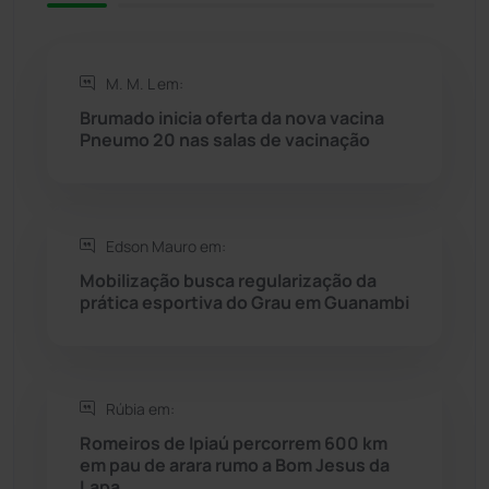
Rio de Contas
(411)
M. M. L em:
Rio do Antônio
(203)
Brumado inicia oferta da nova vacina
Pneumo 20 nas salas de vacinação
Rio do Pires
(98)
Saúde
(2429)
Edson Mauro em:
Seabra
(51)
Mobilização busca regularização da
prática esportiva do Grau em Guanambi
Sebastião Laranjeiras
(96)
Sítio do Mato
(42)
Rúbia em:
Romeiros de Ipiaú percorrem 600 km
Sudoeste Baiano
(1530)
em pau de arara rumo a Bom Jesus da
Lapa