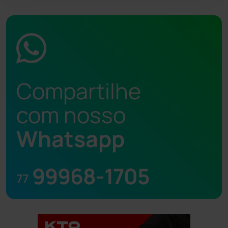
Compartilhe
com nosso
Whatsapp
99968-1705
77