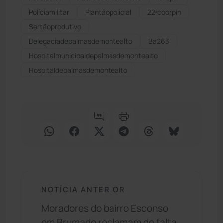
Políciamilitar
Plantãopolicial
22ªcoorpin
Sertãoprodutivo
Delegaciadepalmasdemontealto
Ba263
Hospitalmunicipaldepalmasdemontealto
Hospitaldepalmasdemontealto
NOTÍCIA ANTERIOR
Moradores do bairro Esconso
em Brumado reclamam de falta