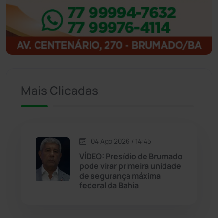
Igaporã
(218)
Ituaçu
(256)
Iuiu
(173)
Mais Clicadas
Jacaraci
(97)
Jequié
(314)
04 Ago 2026 / 14:45
VÍDEO: Presídio de Brumado
Jussiape
(97)
pode virar primeira unidade
de segurança máxima
Justiça
(1470)
federal da Bahia
Lagoa Real
(182)