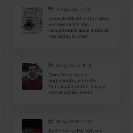
07 Ago 2026 / 11:00
Licínio de Almeida
(118)
Joias de R$ 40 mil furtadas
em Guanambi são
Livramento de Nossa...
(1338)
recuperadas após anúncio
nas redes sociais
Macaúbas
(714)
Maetinga
(101)
04 Ago 2026 / 10:00
Com 36 obras em
Malhada
(82)
andamento, prefeito
Fabrício Abrantes lança o
PAC-B em Brumado
Malhada de Pedras
(508)
Matina
(71)
06 Ago 2026 / 14:00
Mortugaba
(31)
Acidente na BA-148, em