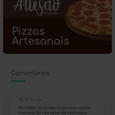
Polícia Civil
(58)
Polícia Militar
(27)
Política
(03)
Presidente Jânio Qu...
(125)
Riacho de Santana
(309)
Comentários
Rio de Contas
(410)
Rio do Antônio
(203)
M. M. L em:
Rio do Pires
(98)
Brumado inicia oferta da nova vacina
Pneumo 20 nas salas de vacinação