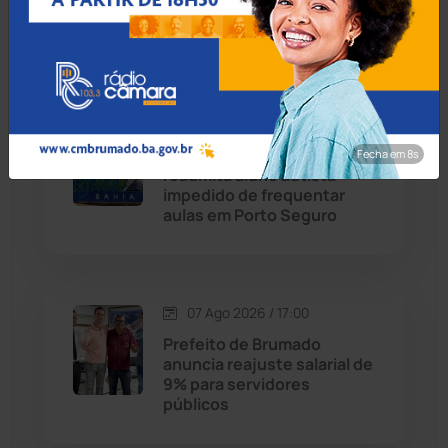
suspeito escondido em
Chapada Diamantina
(430)
short de motociclista
Condeúba
(133)
Contendas do Sincorá
(79)
07 Ago 2026 / 17:30
MP recomenda que escola
Fecha em 7s
Cordeiros
(49)
readmita aluno autista
impedido de frequentar
aulas em Porto Seguro
Dom Basílio
(391)
Economia
(1235)
07 Ago 2026 / 17:00
Educação
(232)
Prefeito de Brumado
anuncia reajuste salarial de
9% para servidores
Érico Cardoso
(82)
públicos