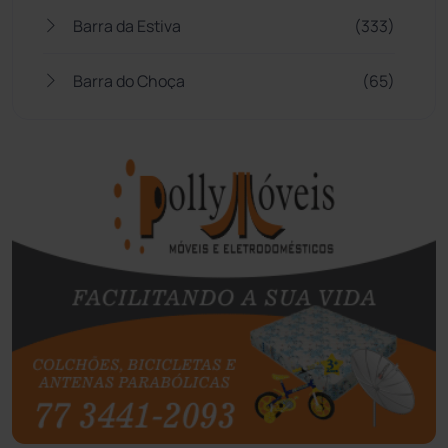
Barra da Estiva
(333)
Barra do Choça
(65)
Belo Campo
(57)
Bom Jesus da Lapa
(507)
Boquira
(152)
Botuporã
(72)
Brasil
(7680)
Brumado
(31958)