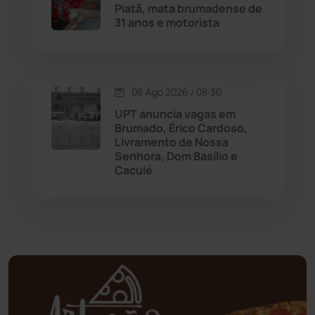
Piatã, mata brumadense de
31 anos e motorista
Mundo
(437)
Oliveira dos Brejinhos
(67)
06 Ago 2026 / 08:30
Palmas de Monte Alto
(261)
UPT anuncia vagas em
Brumado, Érico Cardoso,
Paramirim
(342)
Livramento de Nossa
Senhora, Dom Basílio e
Caculé
Pindaí
(103)
Piripá
(90)
Planalto
(59)
Poções
(182)