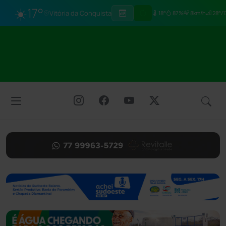
☀️
17°
Vitória da Conquista
18°
87%
8km/h
28°/1