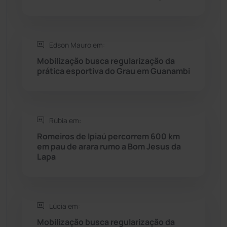
Saúde
(2427)
Seabra
(50)
Edson Mauro em:
Mobilização busca regularização da
Sebastião Laranjeiras
(96)
prática esportiva do Grau em Guanambi
Sítio do Mato
(42)
Sudoeste Baiano
(1530)
Rúbia em:
Romeiros de Ipiaú percorrem 600 km
em pau de arara rumo a Bom Jesus da
Tanhaçu
(426)
Lapa
Tanque Novo
(126)
Tecnologia
(12)
Lúcia em:
Mobilização busca regularização da