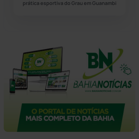
Urandi
(157)
prática esportiva do Grau em Guanambi
Vitória da Conquista
(2514)