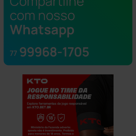
Compartilhe
com nosso
Whatsapp
99968-1705
77