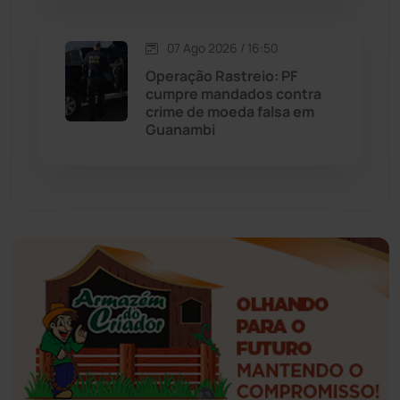
Esportes
(522)
07 Ago 2026 / 16:50
Eventos
(24)
Operação Rastreio: PF
cumpre mandados contra
Feira da Mata
(23)
crime de moeda falsa em
Guanambi
Guajeru
(130)
Guanambi
(3498)
Ibiassucê
(167)
Ibicoara
(221)
Ibipitanga
(116)
Ibitiara
(32)