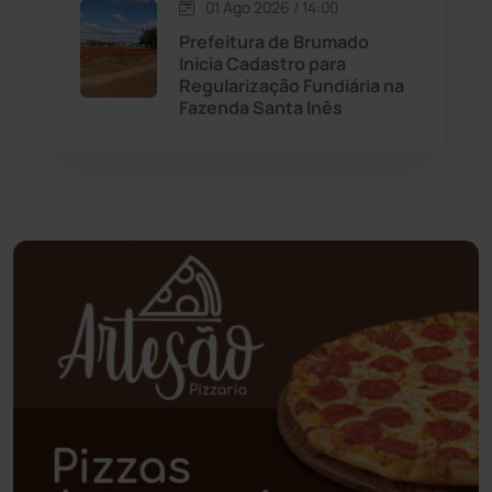
Oliveira dos Brejinhos
(67)
01 Ago 2026 / 14:00
Prefeitura de Brumado
Palmas de Monte Alto
(260)
Inicia Cadastro para
Regularização Fundiária na
Fazenda Santa Inês
Paramirim
(342)
Pindaí
(103)
Piripá
(90)
Planalto
(59)
Poções
(182)
Polícia Civil
(57)
Polícia Militar
(27)