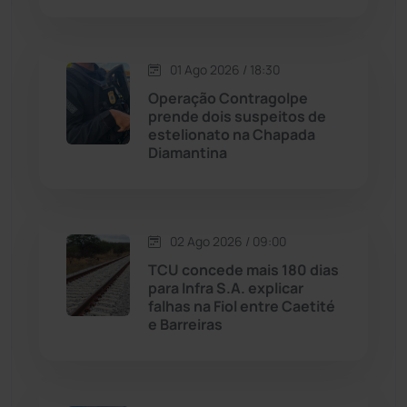
Livramento de Nossa...
(1338)
Macaúbas
(713)
01 Ago 2026 / 18:30
Operação Contragolpe
Maetinga
(101)
prende dois suspeitos de
estelionato na Chapada
Diamantina
Malhada
(82)
Malhada de Pedras
(507)
02 Ago 2026 / 09:00
Matina
(71)
TCU concede mais 180 dias
para Infra S.A. explicar
falhas na Fiol entre Caetité
Mortugaba
(31)
e Barreiras
Mundo
(436)