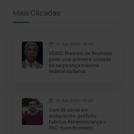
Ituaçu
(256)
Mais Clicadas
Iuiu
(173)
Jacaraci
(97)
04 Ago 2026 / 14:45
VÍDEO: Presídio de Brumado
Jequié
(313)
pode virar primeira unidade
de segurança máxima
federal da Bahia
Jussiape
(97)
Justiça
(1466)
04 Ago 2026 / 10:00
Lagoa Real
(182)
Com 36 obras em
andamento, prefeito
Licínio de Almeida
(118)
Fabrício Abrantes lança o
PAC-B em Brumado