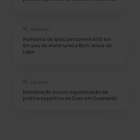
Sebastião Laranjeiras
(96)
Rúbia em:
Sítio do Mato
(42)
Romeiros de Ipiaú percorrem 600 km
em pau de arara rumo a Bom Jesus da
Sudoeste Baiano
(1530)
Lapa
Tanhaçu
(425)
Tanque Novo
(126)
Lúcia em:
Mobilização busca regularização da
prática esportiva do Grau em Guanambi
Tecnologia
(12)
Urandi
(156)
Vitória da Conquista
(2513)