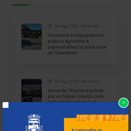
Caetité
(1504)
06 Ago 2026 / Há 14 min
Candiba
(157)
Homem é esfaqueado no
pulso e agredido a
Cândido Sales
(120)
capacetadas na zona rural
de Guanambi
Caraíbas
(103)
Carinhanha
(299)
06 Ago 2026 / Há 44 min
Idoso de 76 anos é preso
Caturama
(65)
por estuprar criança com
deficiência em Jequié
Chapada Diamantina
(430)
Condeúba
(133)
06 Ago 2026 / Há 1 hora