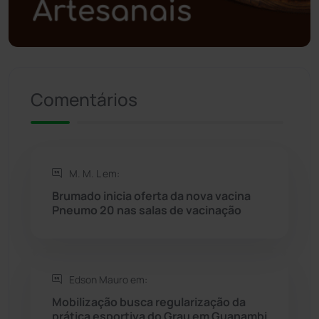
Política
(03)
Presidente Jânio Qu...
(125)
Comentários
Riacho de Santana
(309)
Rio de Contas
(410)
M. M. L em:
Rio do Antônio
(203)
Brumado inicia oferta da nova vacina
Pneumo 20 nas salas de vacinação
Rio do Pires
(98)
Saúde
(2427)
Edson Mauro em:
Mobilização busca regularização da
Seabra
(50)
prática esportiva do Grau em Guanambi