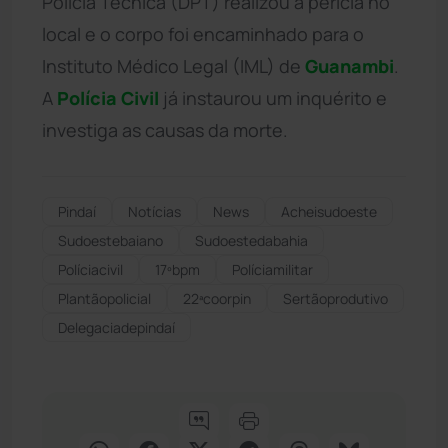
Polícia Técnica (DPT) realizou a perícia no
local e o corpo foi encaminhado para o
Instituto Médico Legal (IML) de
Guanambi
.
A
Polícia Civil
já instaurou um inquérito e
investiga as causas da morte.
Pindaí
Notícias
News
Acheisudoeste
Sudoestebaiano
Sudoestedabahia
Políciacivil
17ºbpm
Políciamilitar
Plantãopolicial
22ªcoorpin
Sertãoprodutivo
Delegaciadepindaí