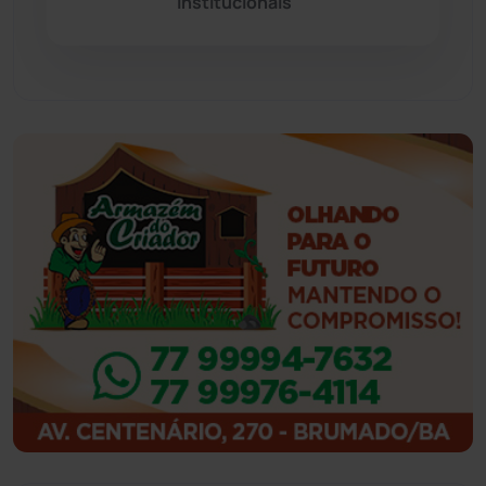
Institucionais
Feira da Mata
(23)
Guajeru
(130)
Guanambi
(3494)
Ibiassucê
(167)
Ibicoara
(220)
Ibipitanga
(116)
Ibitiara
(32)
Igaporã
(218)