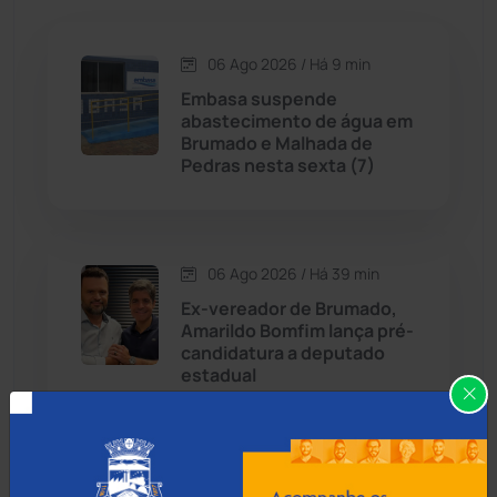
Caetité
(1504)
06 Ago 2026 / Há 9 min
Candiba
(157)
Embasa suspende
abastecimento de água em
Cândido Sales
(120)
Brumado e Malhada de
Pedras nesta sexta (7)
Caraíbas
(103)
Carinhanha
(299)
06 Ago 2026 / Há 39 min
Ex-vereador de Brumado,
Caturama
(65)
Amarildo Bomfim lança pré-
candidatura a deputado
estadual
Chapada Diamantina
(430)
Condeúba
(133)
06 Ago 2026 / Há 1 hora