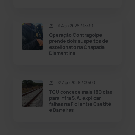
Macaúbas
(713)
01 Ago 2026 / 18:30
Maetinga
(101)
Operação Contragolpe
prende dois suspeitos de
Malhada
(82)
estelionato na Chapada
Diamantina
Malhada de Pedras
(507)
Matina
(71)
02 Ago 2026 / 09:00
TCU concede mais 180 dias
Mortugaba
(31)
para Infra S.A. explicar
falhas na Fiol entre Caetité
Mundo
(436)
e Barreiras
Oliveira dos Brejinhos
(67)