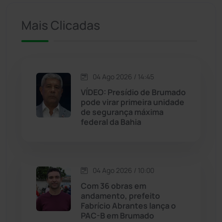
Iuiu
(173)
Mais Clicadas
Jacaraci
(97)
Jequié
(312)
04 Ago 2026 / 14:45
VÍDEO: Presídio de Brumado
pode virar primeira unidade
Jussiape
(97)
de segurança máxima
federal da Bahia
Justiça
(1466)
Lagoa Real
(182)
04 Ago 2026 / 10:00
Licínio de Almeida
(118)
Com 36 obras em
andamento, prefeito
Fabrício Abrantes lança o
Livramento de Nossa...
(1338)
PAC-B em Brumado