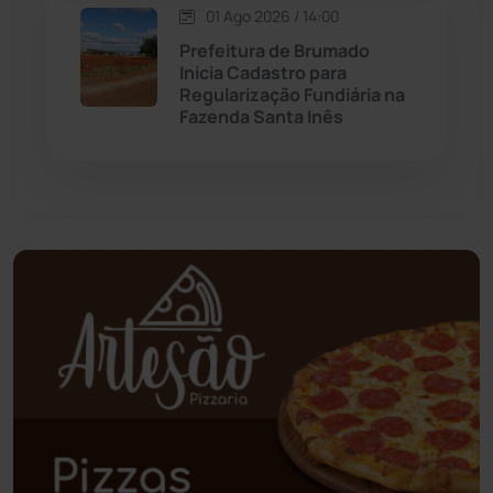
01 Ago 2026 / 14:00
Palmas de Monte Alto
(260)
Prefeitura de Brumado
Inicia Cadastro para
Paramirim
(342)
Regularização Fundiária na
Fazenda Santa Inês
Pindaí
(103)
Piripá
(90)
Planalto
(59)
Poções
(182)
Polícia Civil
(57)
Polícia Militar
(27)