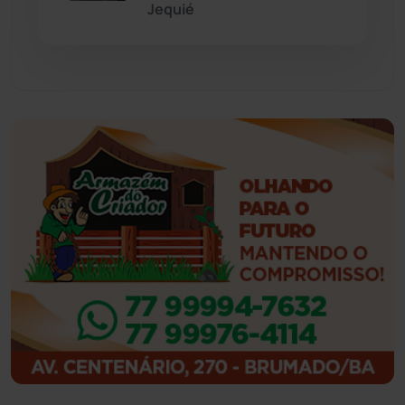
Jequié
Guajeru
(130)
Guanambi
(3492)
Ibiassucê
(167)
Ibicoara
(220)
Ibipitanga
(116)
Ibitiara
(32)
Igaporã
(218)
Ituaçu
(256)