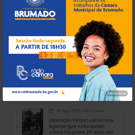
Contendas do Sincorá
(79)
Operação Terra Justa:
Sargento da PM é
Cordeiros
(49)
condenado por chefiar
milícia armada em
Correntina
Dom Basílio
(391)
Economia
(1235)
06 Ago 2026 / Há 1 hora
Educação
(232)
Acidente na BA-148, em
Piatã, mata brumadense de
31 anos e motorista
Érico Cardoso
(82)
Fecha em 7s
Esportes
(522)
06 Ago 2026 / Há 2 horas
Eventos
(24)
Operação Perpetuatus mira
agiotas que extorquiam
vítima há quase 20 anos em
Feira da Mata
(23)