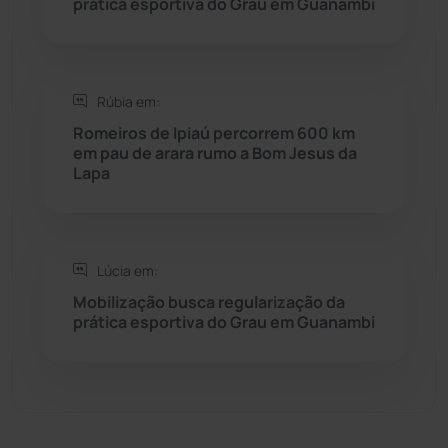
prática esportiva do Grau em Guanambi
Sebastião Laranjeiras
(96)
Sítio do Mato
(42)
Rúbia em:
Sudoeste Baiano
(1530)
Romeiros de Ipiaú percorrem 600 km
em pau de arara rumo a Bom Jesus da
Lapa
Tanhaçu
(425)
Tanque Novo
(126)
Lúcia em:
Tecnologia
(12)
Mobilização busca regularização da
prática esportiva do Grau em Guanambi
Urandi
(156)
Vitória da Conquista
(2513)