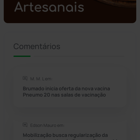
Política
(03)
Presidente Jânio Qu...
(125)
Riacho de Santana
(309)
Comentários
Rio de Contas
(410)
Rio do Antônio
(203)
M. M. L em:
Brumado inicia oferta da nova vacina
Rio do Pires
(97)
Pneumo 20 nas salas de vacinação
Saúde
(2427)
Edson Mauro em:
Seabra
(50)
Mobilização busca regularização da