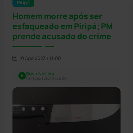
Piripá
Homem morre após ser
esfaqueado em Piripá; PM
prende acusado do crime
10 Ago 2023 / 11:00
Ouvir Notícia
Narração automática (IA)