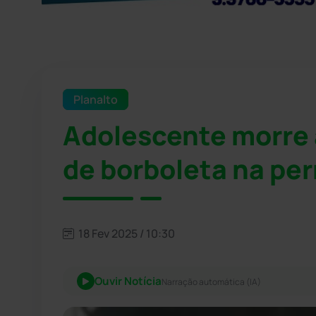
Planalto
Adolescente morre a
de borboleta na per
18 Fev 2025 / 10:30
Ouvir Notícia
Narração automática (IA)