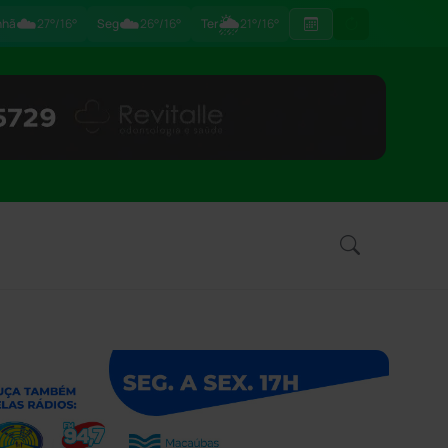
☁️
☁️
🌦
nhã
27°/16°
Seg
26°/16°
Ter
21°/16°