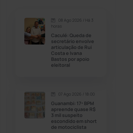
Caetanos
(47)
Caetité
(1504)
08 Ago 2026 / Há 3
horas
Candiba
(157)
Caculé: Queda de
secretário envolve
articulação de Rui
Cândido Sales
(121)
Costa e Ivana
Bastos por apoio
eleitoral
Caraíbas
(103)
Carinhanha
(300)
07 Ago 2026 / 18:00
Caturama
(65)
Guanambi: 17º BPM
apreende quase R$
3 mil suspeito
Chapada Diamantina
(430)
escondido em short
de motociclista
Condeúba
(133)