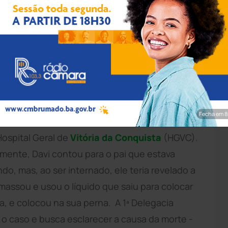
odução/TV Bahia
 quinta-feira (13) após injetar em sua perna
a, com o auxílio de uma seringa. O caso
do como Davi Nunes Moreira, teria injetado o
ao longo da semana, começou a mancar, sentir
Fecha em 7
sintomas e o socorreu para um hospital da
 Hospital Geral de
Vitória da Conquista
(HGVC).
ialmente, Davi contou para o pai que estava
, mas, ao ser internado, ele teria revelado a
assou e usou o líquido que saiu para colocar
 e colocou na sua perna. A 1ª Delegacia
ga o caso e busca esclarecer a causa da morte -