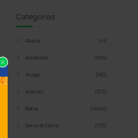
Categorias
Abaíra
(41)
Acidentes
(665)
Anagé
(183)
Aracatu
(373)
Bahia
(14545)
Barra da Estiva
(333)