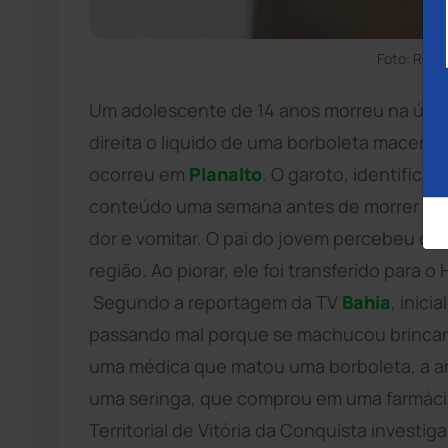
Foto: Repr
Um adolescente de 14 anos morreu na última
direita o líquido de uma borboleta macerad
ocorreu em
Planalto
. O garoto, identifica
conteúdo uma semana antes de morrer e, 
dor e vomitar. O pai do jovem percebeu os 
região. Ao piorar, ele foi transferido para o
Segundo a reportagem da TV
Bahia
, inic
passando mal porque se machucou brincando
uma médica que matou uma borboleta, a am
uma seringa, que comprou em uma farmácia,
Territorial de Vitória da Conquista investi