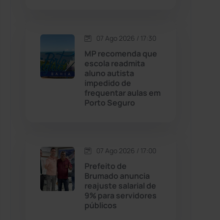
Contendas do Sincorá
(79)
07 Ago 2026 / 17:30
Cordeiros
(49)
MP recomenda que
escola readmita
aluno autista
Dom Basílio
(391)
impedido de
frequentar aulas em
Porto Seguro
Economia
(1235)
Educação
(232)
07 Ago 2026 / 17:00
Érico Cardoso
(82)
Prefeito de
Brumado anuncia
reajuste salarial de
Esportes
(522)
9% para servidores
públicos
Eventos
(24)