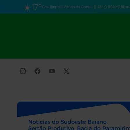
☀️
17°
Céu limpo
Vitória da Conq…
18°
86%
8km/