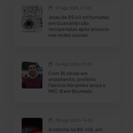
Lagoa Real
(182)
07 Ago 2026 / 11:00
Licínio de Almeida
(118)
Joias de R$ 40 mil furtadas
em Guanambi são
recuperadas após anúncio
Livramento de Nossa...
(1338)
nas redes sociais
Macaúbas
(714)
04 Ago 2026 / 10:00
Maetinga
(101)
Com 36 obras em
andamento, prefeito
Malhada
(82)
Fabrício Abrantes lança o
PAC-B em Brumado
Malhada de Pedras
(508)
Matina
(71)
06 Ago 2026 / 14:00
Acidente na BA-148, em
Mortugaba
(31)