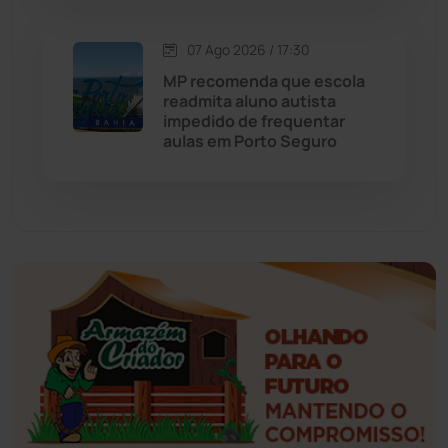
Esportes
(522)
07 Ago 2026 / 17:30
Eventos
(24)
MP recomenda que escola
readmita aluno autista
impedido de frequentar
Feira da Mata
(23)
aulas em Porto Seguro
Guajeru
(130)
Guanambi
(3498)
Ibiassucê
(167)
Ibicoara
(221)
Ibipitanga
(116)