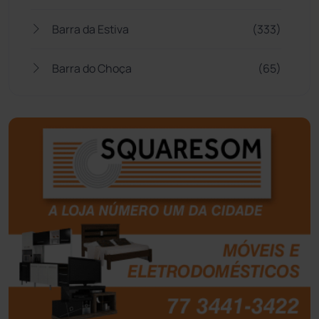
Barra da Estiva
(333)
Barra do Choça
(65)
Belo Campo
(57)
Bom Jesus da Lapa
(507)
Boquira
(152)
Botuporã
(72)
Brasil
(7680)
Brumado
(31958)