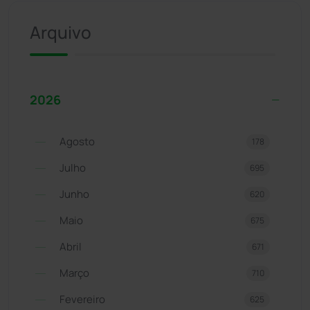
Arquivo
2026
Agosto
178
Julho
695
Junho
620
Maio
675
Abril
671
Março
710
Fevereiro
625