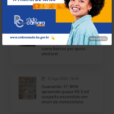
magistério
Chapada Diamantina
(430)
Condeúba
(133)
08 Ago 2026 / Há 7 horas
Caculé: Queda de
Contendas do Sincorá
(79)
secretário envolve
Fecha em 9s
articulação de Rui Costa e
Cordeiros
(49)
Ivana Bastos por apoio
eleitoral
Dom Basílio
(391)
Economia
(1235)
07 Ago 2026 / 18:00
Guanambi: 17º BPM
Educação
(232)
apreende quase R$ 3 mil
suspeito escondido em
short de motociclista
Érico Cardoso
(82)