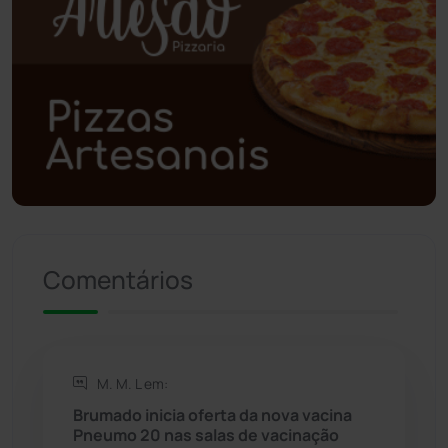
Polícia Civil
(58)
Polícia Militar
(27)
Política
(03)
Presidente Jânio Qu...
(125)
Riacho de Santana
(309)
Comentários
Rio de Contas
(410)
Rio do Antônio
(203)
M. M. L em:
Brumado inicia oferta da nova vacina
Rio do Pires
(98)
Pneumo 20 nas salas de vacinação