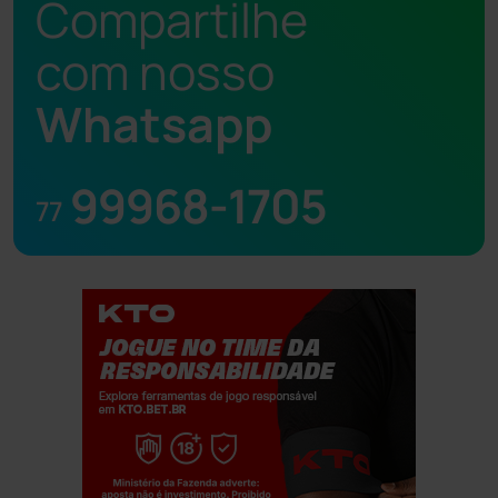
Compartilhe
com nosso
Whatsapp
99968-1705
77