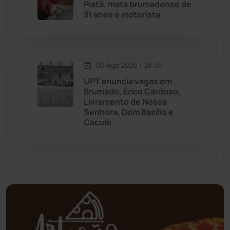
Piatã, mata brumadense de
31 anos e motorista
Mundo
(437)
Oliveira dos Brejinhos
(67)
06 Ago 2026 / 08:30
Palmas de Monte Alto
(261)
UPT anuncia vagas em
Brumado, Érico Cardoso,
Livramento de Nossa
Paramirim
(342)
Senhora, Dom Basílio e
Caculé
Pindaí
(103)
Piripá
(90)
Planalto
(59)
Poções
(182)