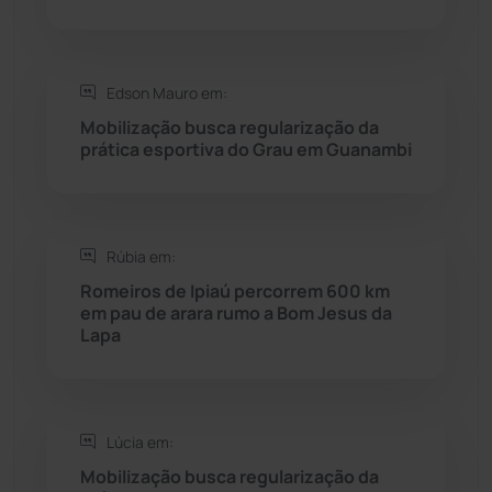
Saúde
(2427)
Edson Mauro em:
Seabra
(50)
Mobilização busca regularização da
prática esportiva do Grau em Guanambi
Sebastião Laranjeiras
(96)
Sítio do Mato
(42)
Rúbia em:
Sudoeste Baiano
(1530)
Romeiros de Ipiaú percorrem 600 km
em pau de arara rumo a Bom Jesus da
Lapa
Tanhaçu
(426)
Tanque Novo
(126)
Lúcia em:
Tecnologia
(12)
Mobilização busca regularização da