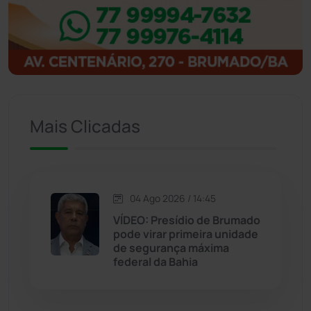
Ibitiara
(32)
Igaporã
(218)
Ituaçu
(256)
Iuiu
(173)
Mais Clicadas
Jacaraci
(97)
Jequié
(314)
04 Ago 2026 / 14:45
VÍDEO: Presídio de Brumado
pode virar primeira unidade
Jussiape
(98)
de segurança máxima
federal da Bahia
Justiça
(1470)