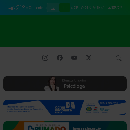
☀️
21°
Columbus
23°
95%
8km/h
33°/21°