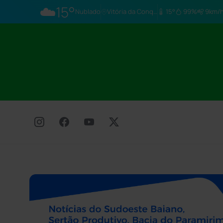
☁️
15°
Nublado
Vitória da Conq…
15°
99%
9km/