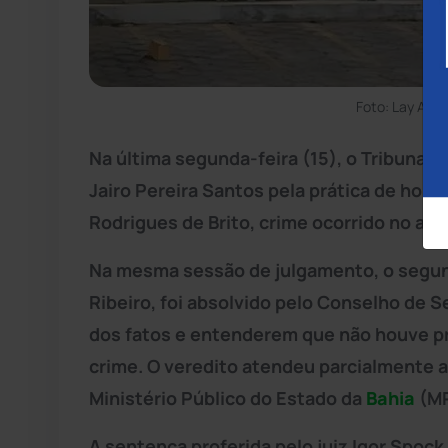
Foto: Lay Amo
Na última segunda-feira (15), o Tribunal 
Jairo Pereira Santos pela prática de homi
Rodrigues de Brito, crime ocorrido no an
Na mesma sessão de julgamento, o segu
Ribeiro, foi absolvido pelo Conselho de 
dos fatos e entenderem que não houve pr
crime. O veredito atendeu parcialmente 
Ministério Público do Estado da
Bahia
(MP
A sentença proferida pelo juiz Igor Spock 