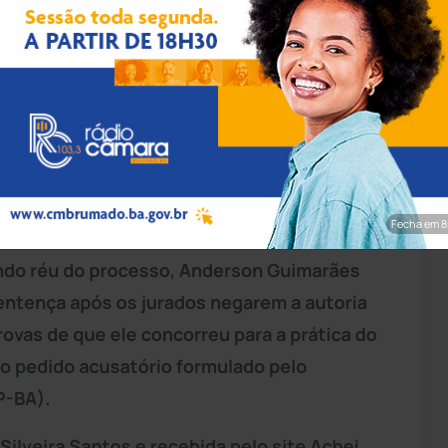
rim/Achei Sudoeste
do Júri da Comarca de
Guanambi
condenou
cídio qualificado contra Julimar Carlos
o de 2015 em
Pindaí
.
Fecha em 7
ndo réu do processo, Anderson Guimarães
Sentença após os jurados negarem a autoria
ovas de que ele concorreu para a prática do
ao pedido acusatório formulado pelo
-BA).
Silveira Santos e recebida pelo site Achei