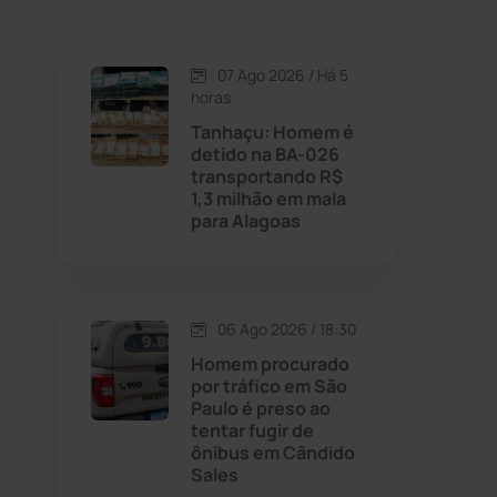
Caetanos
(47)
Caetité
(1504)
07 Ago 2026 / Há 5
horas
Candiba
(157)
Tanhaçu: Homem é
detido na BA-026
transportando R$
Cândido Sales
(121)
1,3 milhão em mala
para Alagoas
Caraíbas
(103)
Carinhanha
(299)
06 Ago 2026 / 18:30
Homem procurado
Caturama
(65)
por tráfico em São
Paulo é preso ao
tentar fugir de
Chapada Diamantina
(430)
ônibus em Cândido
Sales
Condeúba
(133)