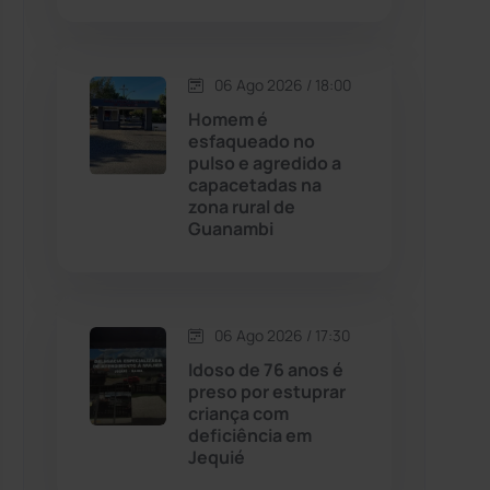
Contendas do Sincorá
(79)
06 Ago 2026 / 18:00
Cordeiros
(49)
Homem é
esfaqueado no
pulso e agredido a
Dom Basílio
(391)
capacetadas na
zona rural de
Guanambi
Economia
(1235)
Educação
(232)
06 Ago 2026 / 17:30
Érico Cardoso
(82)
Idoso de 76 anos é
preso por estuprar
criança com
Esportes
(522)
deficiência em
Jequié
Eventos
(24)