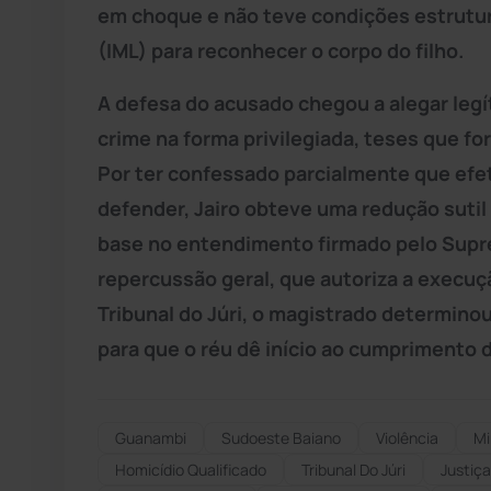
em choque e não teve condições estrutur
(IML) para reconhecer o corpo do filho.
A defesa do acusado chegou a alegar leg
crime na forma privilegiada, teses que f
Por ter confessado parcialmente que efetu
defender, Jairo obteve uma redução suti
base no entendimento firmado pelo Supr
repercussão geral, que autoriza a execu
Tribunal do Júri, o magistrado determino
para que o réu dê início ao cumprimento 
Guanambi
Sudoeste Baiano
Violência
Mi
Homicídio Qualificado
Tribunal Do Júri
Justiça