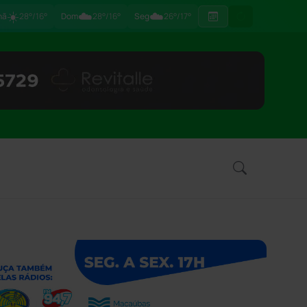
☀️
☁️
☁️
hã
28°/16°
Dom
28°/16°
Seg
26°/17°