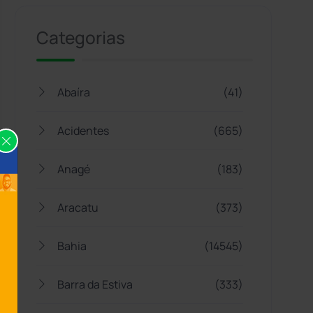
Categorias
Abaíra
(41)
Acidentes
(665)
Anagé
(183)
Aracatu
(373)
Bahia
(14545)
Barra da Estiva
(333)