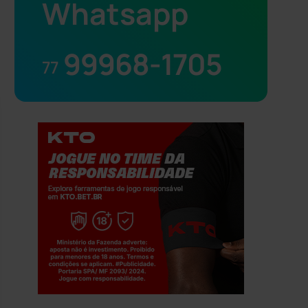
Whatsapp
99968-1705
77
Jogue com responsabilidade. 18+