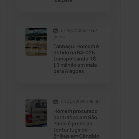
Ibicoara
Contendas do Sincorá
(79)
07 Ago 2026 / Há 7
Cordeiros
(49)
horas
Tanhaçu: Homem é
Dom Basílio
(391)
detido na BA-026
transportando R$
1,3 milhão em mala
Economia
(1235)
para Alagoas
Educação
(232)
Érico Cardoso
(82)
06 Ago 2026 / 18:30
Homem procurado
por tráfico em São
Esportes
(522)
Paulo é preso ao
tentar fugir de
Eventos
(24)
ônibus em Cândido