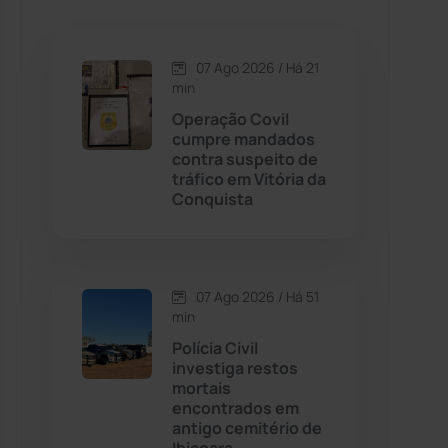
Caetanos
(47)
Caetité
(1504)
07 Ago 2026 / Há 21
min
Candiba
(157)
Operação Covil
cumpre mandados
contra suspeito de
Cândido Sales
(121)
tráfico em Vitória da
Conquista
Caraíbas
(103)
Carinhanha
(299)
07 Ago 2026 / Há 51
min
Caturama
(65)
Polícia Civil
investiga restos
mortais
Chapada Diamantina
(430)
encontrados em
antigo cemitério de
Condeúba
(133)