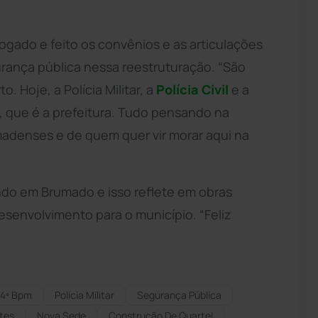
ogado e feito os convênios e as articulações
urança pública nessa reestruturação. “São
. Hoje, a Polícia Militar, a
Polícia Civil
e a
, que é a prefeitura. Tudo pensando na
madenses e de quem quer vir morar aqui na
ndo em Brumado e isso reflete em obras
esenvolvimento para o município. “Feliz
4º Bpm
Polícia Militar
Segurança Pública
ntes
Nova Sede
Construção De Quartel