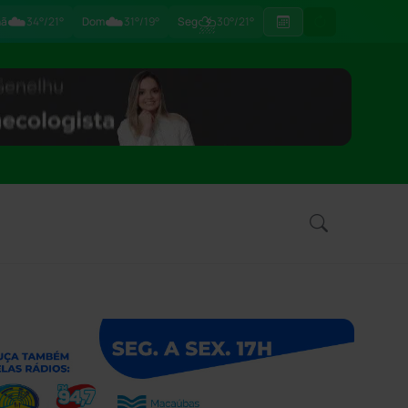
☁️
☁️
⛈
hã
34°/21°
Dom
31°/19°
Seg
30°/21°