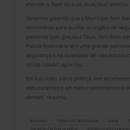
atender e fazer as suas atuações”, afirmou.
Abrantes garantiu que o Município tem dial
necessárias para auxiliar os órgãos de seg
parcerias que, graças a Deus, tem dado certo
Polícia Rodoviária têm uma grande parceira
segurança e na qualidade de vida dos bru
nossa cidade”, apontou.
Em sua visão, a boa política vem acontece
estruturantes e em mais investimentos e d
demais”, resumiu.
Brumado
Prefeitura De Brumado
Bahia
2
Batalhão De Polícia Militar
Prefeito Fabrício Abra