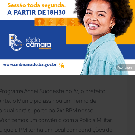
rim/Achei Sudoeste
alhão de
Polícia Militar
(BPM) estará de
strução do novo quartel da entidade. O setor
pela Prefeitura de
Brumado
na Avenida João
Fecha em 9
Programa Achei Sudoeste no Ar, o prefeito
ente, o Município assinou um Termo de
do qual dará suporte ao 24º BPM nesse
ós fizemos um convênio com a Polícia Militar.
a que a PM tenha um local com condições de