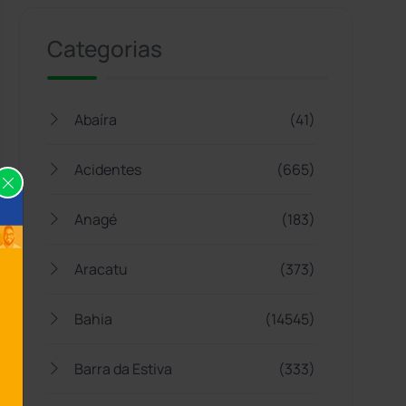
Categorias
Abaíra
(41)
Acidentes
(665)
Anagé
(183)
Aracatu
(373)
Bahia
(14545)
Barra da Estiva
(333)