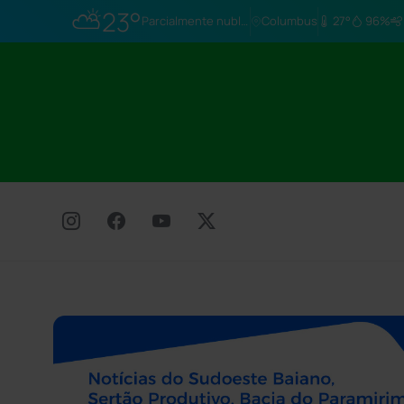
⛅
23°
Parcialmente nublado
Columbus
27°
96%