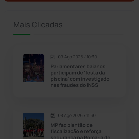
Ituaçu
(256)
Iuiu
(174)
Mais Clicadas
Jacaraci
(97)
Jequié
(314)
09 Ago 2026 / 10:30
Parlamentares baianos
participam de 'festa da
Jussiape
(98)
piscina' com investigado
nas fraudes do INSS
Justiça
(1473)
Lagoa Real
(182)
08 Ago 2026 / 11:30
Licínio de Almeida
(118)
MP faz plantão de
fiscalização e reforça
segurança na Romaria de