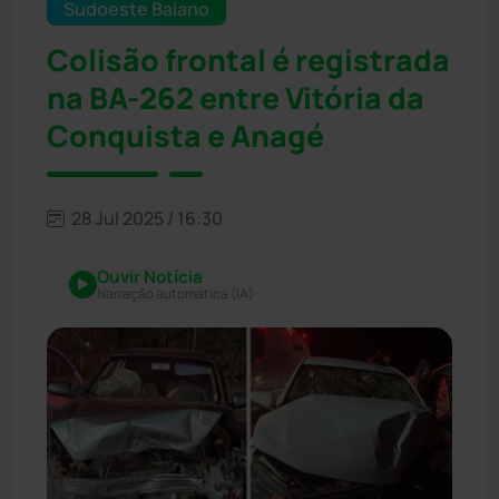
Sudoeste Baiano
Colisão frontal é registrada
na BA-262 entre Vitória da
Conquista e Anagé
28 Jul 2025 / 16:30
Ouvir Notícia
Narração automática (IA)