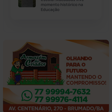
momento histórico na
Feira da Mata
(23)
Educação
Guajeru
(130)
Guanambi
(3503)
Ibiassucê
(168)
Ibicoara
(221)
Ibipitanga
(116)
Ibitiara
(33)
Igaporã
(218)