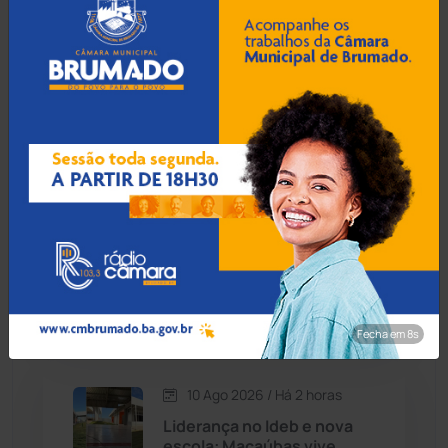
10 Ago 2026 / Há 1 hora
Contendas do Sincorá
(79)
Homem morre após
acidente de moto na zona
Cordeiros
(49)
rural de Livramento de
Nossa Senhora
Dom Basílio
(391)
Economia
(1236)
10 Ago 2026 / Há 1 hora
Homem é preso em
Educação
(232)
flagrante após assaltar
posto de combustíveis em
Brumado
Érico Cardoso
(82)
Fecha em 7s
Esportes
(522)
10 Ago 2026 / Há 2 horas
Eventos
(24)
Liderança no Ideb e nova
escola: Macaúbas vive