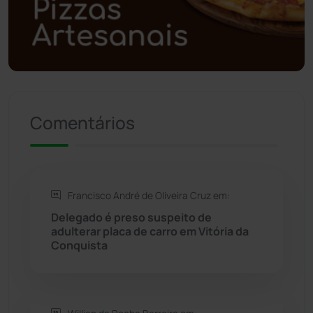
Política
(03)
Presidente Jânio Qu...
(125)
Riacho de Santana
(309)
Comentários
Rio de Contas
(411)
Rio do Antônio
(203)
Francisco André de Oliveira Cruz em:
Delegado é preso suspeito de
Rio do Pires
(98)
adulterar placa de carro em Vitória da
Conquista
Saúde
(2430)
Seabra
(51)