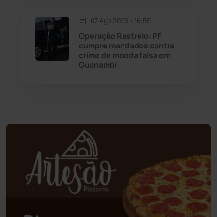
Oliveira dos Brejinhos
(67)
07 Ago 2026 / 16:50
Palmas de Monte Alto
(266)
Operação Rastreio: PF
cumpre mandados contra
Paramirim
(342)
crime de moeda falsa em
Guanambi
Pindaí
(103)
Piripá
(90)
Planalto
(59)
Poções
(182)
Polícia Civil
(61)
Polícia Militar
(28)