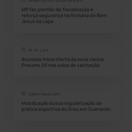
Willian da Rocha Barreira em:
MP faz plantão de fiscalização e
Sebastião Laranjeiras
(96)
reforça segurança na Romaria de Bom
Jesus da Lapa
Sítio do Mato
(42)
Sudoeste Baiano
(1531)
M. M. L em:
Brumado inicia oferta da nova vacina
Tanhaçu
(427)
Pneumo 20 nas salas de vacinação
Tanque Novo
(126)
Tecnologia
(12)
Edson Mauro em:
Mobilização busca regularização da
prática esportiva do Grau em Guanambi
Urandi
(158)
Vitória da Conquista
(2518)