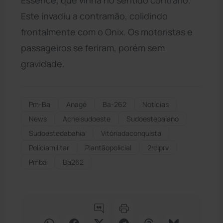
Este invadiu a contramão, colidindo
frontalmente com o Onix. Os motoristas e
passageiros se feriram, porém sem
gravidade.
Pm-Ba
Anagé
Ba-262
Notícias
News
Acheisudoeste
Sudoestebaiano
Sudoestedabahia
Vitóriadaconquista
Políciamilitar
Plantãopolicial
2ªciprv
Pmba
Ba262