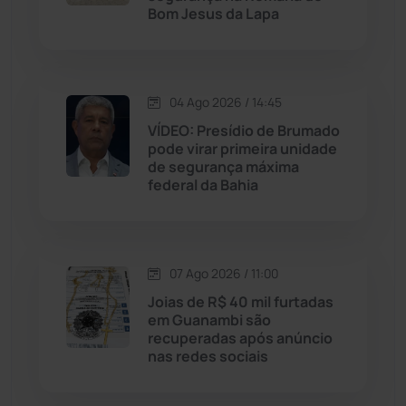
Livramento de Nossa...
(1341)
Bom Jesus da Lapa
Macaúbas
(716)
04 Ago 2026 / 14:45
Maetinga
(101)
VÍDEO: Presídio de Brumado
pode virar primeira unidade
Malhada
(82)
de segurança máxima
federal da Bahia
Malhada de Pedras
(508)
Matina
(71)
07 Ago 2026 / 11:00
Joias de R$ 40 mil furtadas
Mortugaba
(31)
em Guanambi são
recuperadas após anúncio
nas redes sociais
Mundo
(438)