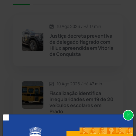
Caetité
(1505)
10 Ago 2026 / Há 17 min
Candiba
(157)
Justiça decreta preventiva
de delegado flagrado com
Cândido Sales
(121)
Hilux apreendida em Vitória
da Conquista
Caraíbas
(103)
Carinhanha
(300)
10 Ago 2026 / Há 47 min
Fiscalização identifica
Caturama
(66)
irregularidades em 19 de 20
veículos escolares em
Prado
Chapada Diamantina
(430)
Condeúba
(133)