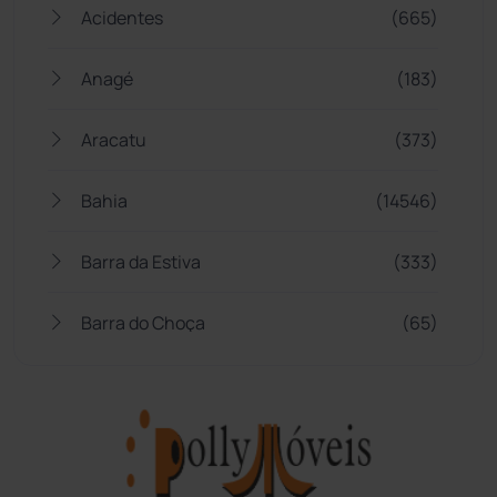
Acidentes
(665)
Anagé
(183)
Aracatu
(373)
Bahia
(14546)
Barra da Estiva
(333)
Barra do Choça
(65)
Belo Campo
(57)
Bom Jesus da Lapa
(510)