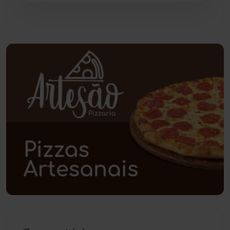
Pindaí
(103)
Piripá
(90)
Planalto
(59)
Poções
(182)
Polícia Civil
(59)
Polícia Militar
(27)
Política
(03)
Presidente Jânio Qu...
(125)