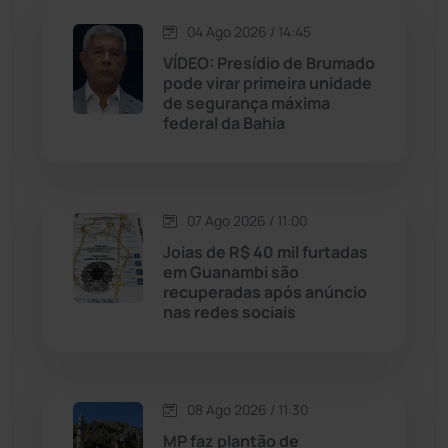
Jequié
(314)
04 Ago 2026 / 14:45
VÍDEO: Presídio de Brumado
pode virar primeira unidade
Jussiape
(98)
de segurança máxima
federal da Bahia
Justiça
(1470)
Lagoa Real
(182)
07 Ago 2026 / 11:00
Licínio de Almeida
(118)
Joias de R$ 40 mil furtadas
em Guanambi são
recuperadas após anúncio
Livramento de Nossa...
(1338)
nas redes sociais
Macaúbas
(715)
08 Ago 2026 / 11:30
Maetinga
(101)
MP faz plantão de