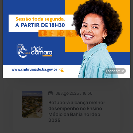
em fraude na zona rural de
Brumado
Caraíbas
(103)
Carinhanha
(300)
09 Ago 2026 / Há 7 horas
Corpo de lavrador
Caturama
(65)
desaparecido há quase um
mês é encontrado na zona
rural de Ibiassucê
Chapada Diamantina
(430)
Fecha em 7s
Condeúba
(133)
08 Ago 2026 / 18:30
Contendas do Sincorá
(79)
Botuporã alcança melhor
desempenho no Ensino
Cordeiros
(49)
Médio da Bahia no Ideb
2025
Dom Basílio
(391)