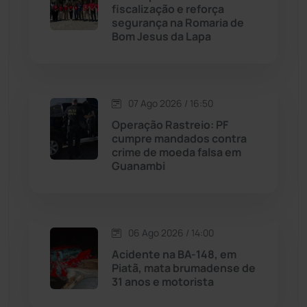
fiscalização e reforça
Malhada
(82)
segurança na Romaria de
Bom Jesus da Lapa
Malhada de Pedras
(508)
Matina
(71)
07 Ago 2026 / 16:50
Operação Rastreio: PF
Mortugaba
(31)
cumpre mandados contra
crime de moeda falsa em
Guanambi
Mundo
(437)
Oliveira dos Brejinhos
(67)
06 Ago 2026 / 14:00
Palmas de Monte Alto
(263)
Acidente na BA-148, em
Piatã, mata brumadense de
Paramirim
(342)
31 anos e motorista