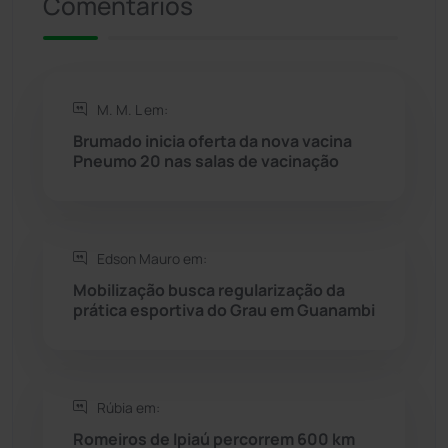
Comentários
Riacho de Santana
(309)
Rio de Contas
(411)
M. M. L em:
Rio do Antônio
(203)
Brumado inicia oferta da nova vacina
Pneumo 20 nas salas de vacinação
Rio do Pires
(98)
Saúde
(2429)
Edson Mauro em:
Seabra
(51)
Mobilização busca regularização da
prática esportiva do Grau em Guanambi
Sebastião Laranjeiras
(96)
Sítio do Mato
(42)
Rúbia em:
Romeiros de Ipiaú percorrem 600 km
Sudoeste Baiano
(1530)