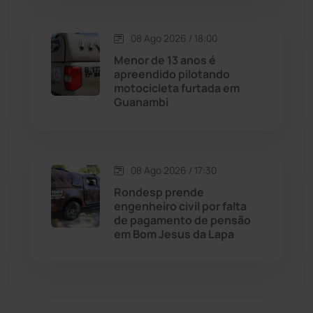
Economia
(1236)
08 Ago 2026 / 18:00
Menor de 13 anos é
Educação
(232)
apreendido pilotando
motocicleta furtada em
Guanambi
Érico Cardoso
(82)
Esportes
(522)
08 Ago 2026 / 17:30
Eventos
(24)
Rondesp prende
engenheiro civil por falta
de pagamento de pensão
Feira da Mata
(23)
em Bom Jesus da Lapa
Guajeru
(130)
Guanambi
(3501)