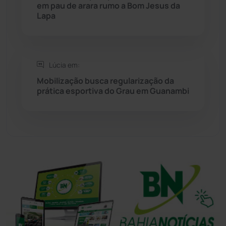
em pau de arara rumo a Bom Jesus da
Lapa
Tanhaçu
(426)
Tanque Novo
(126)
Lúcia em:
Mobilização busca regularização da
Tecnologia
(12)
prática esportiva do Grau em Guanambi
Urandi
(157)
Vitória da Conquista
(2516)