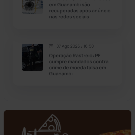
em Guanambi são
Mortugaba
(31)
recuperadas após anúncio
nas redes sociais
Mundo
(438)
Oliveira dos Brejinhos
(67)
07 Ago 2026 / 16:50
Operação Rastreio: PF
Palmas de Monte Alto
(266)
cumpre mandados contra
crime de moeda falsa em
Paramirim
(342)
Guanambi
Pindaí
(103)
Piripá
(90)
Planalto
(59)