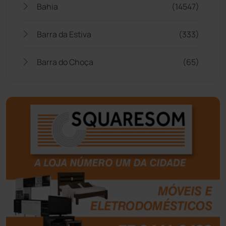
Bahia
(14547)
Barra da Estiva
(333)
Barra do Choça
(65)
Belo Campo
(57)
Bom Jesus da Lapa
(510)
Boquira
(152)
Botuporã
(73)
Brasil
(7681)