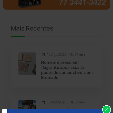
Brumado
(31967)
Caculé
(697)
Mais Recentes
Caetanos
(47)
Caetité
(1505)
10 Ago 2026 / Há 27 min
Candiba
(157)
Homem é preso em
flagrante após assaltar
Cândido Sales
(121)
posto de combustíveis em
Brumado
Caraíbas
(103)
Carinhanha
(300)
10 Ago 2026 / Há 57 min
Liderança no Ideb e nova
Caturama
(66)