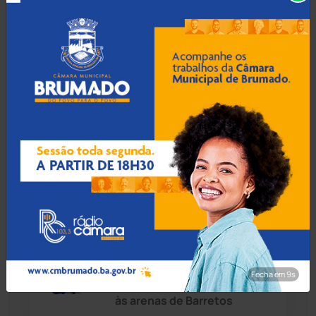
escola: Macaúbas vive
momento histórico na
Educação
Chapada Diamantina
(430)
Condeúba
(133)
10 Ago 2026 / Há 1 hora
Contendas do Sincorá
(79)
Educação de Livramento
cresce no Ideb 2025 e
Cordeiros
(49)
Secretário projeta busca
pela excelência
Dom Basílio
(391)
Economia
(1236)
10 Ago 2026 / Há 1 hora
Caetité: Paulão Locutor
Educação
(232)
está na semifinal do Grupo
Fecha em 8s
Vozes Brasil Rodeio rumo
às arenas de Barretos
Érico Cardoso
(82)