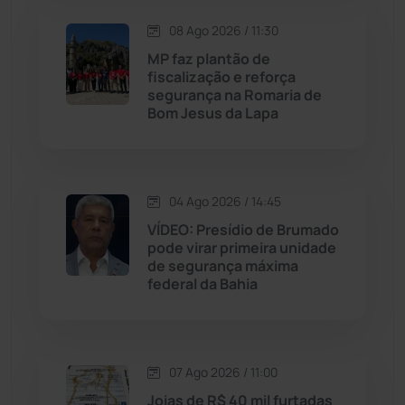
Lagoa Real
(182)
08 Ago 2026 / 11:30
MP faz plantão de
Licínio de Almeida
(118)
fiscalização e reforça
segurança na Romaria de
Bom Jesus da Lapa
Livramento de Nossa...
(1340)
Macaúbas
(716)
04 Ago 2026 / 14:45
Maetinga
(101)
VÍDEO: Presídio de Brumado
pode virar primeira unidade
de segurança máxima
Malhada
(82)
federal da Bahia
Malhada de Pedras
(508)
Matina
(71)
07 Ago 2026 / 11:00
Joias de R$ 40 mil furtadas