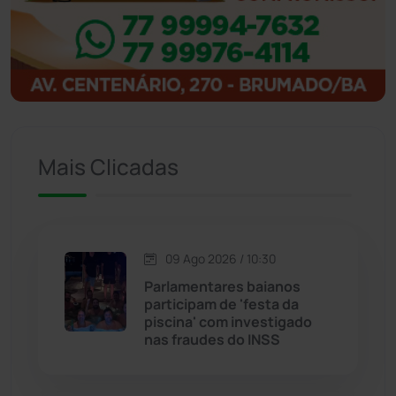
Ibitiara
(33)
Igaporã
(218)
Ituaçu
(256)
Mais Clicadas
Iuiu
(174)
Jacaraci
(97)
09 Ago 2026 / 10:30
Jequié
(314)
Parlamentares baianos
participam de 'festa da
piscina' com investigado
Jussiape
(98)
nas fraudes do INSS
Justiça
(1472)