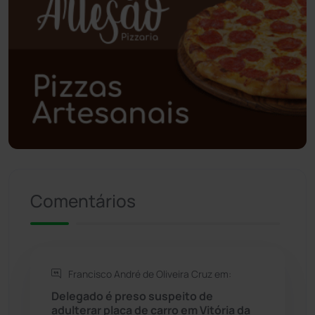
Poções
(182)
Polícia Civil
(61)
Polícia Militar
(28)
Política
(03)
Presidente Jânio Qu...
(125)
Comentários
Riacho de Santana
(309)
Rio de Contas
(411)
Francisco André de Oliveira Cruz em:
Rio do Antônio
(203)
Delegado é preso suspeito de
adulterar placa de carro em Vitória da