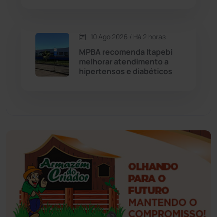
Esportes
(522)
10 Ago 2026 / Há 2 horas
Eventos
(24)
MPBA recomenda Itapebi
melhorar atendimento a
hipertensos e diabéticos
Feira da Mata
(23)
Guajeru
(130)
Guanambi
(3503)
Ibiassucê
(168)
Ibicoara
(221)
Ibipitanga
(116)