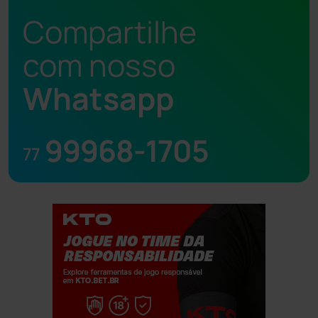
Compartilhe
com nosso
Whatsapp
99968-1705
77