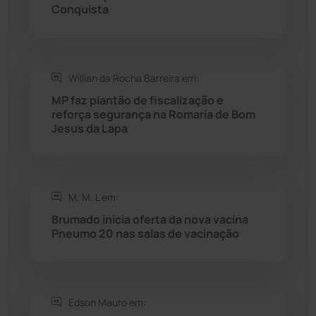
Rio do Pires
(98)
Conquista
Saúde
(2430)
Willian da Rocha Barreira em:
Seabra
(51)
MP faz plantão de fiscalização e
reforça segurança na Romaria de Bom
Sebastião Laranjeiras
(96)
Jesus da Lapa
Sítio do Mato
(42)
Sudoeste Baiano
(1531)
M. M. L em:
Brumado inicia oferta da nova vacina
Pneumo 20 nas salas de vacinação
Tanhaçu
(427)
Tanque Novo
(126)
Edson Mauro em:
Tecnologia
(12)