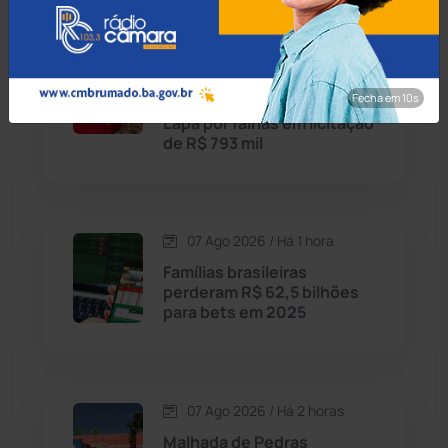
Condeúba
(133)
07 Ago 2026 / Há 1 hora
TCM-BA adverte ex-
Contendas do Sincorá
(79)
Fecha em 8s
prefeito de Bom Jesus da
Lapa por falhas em licitação
Cordeiros
(49)
de R$ 793 mil
Dom Basílio
(391)
07 Ago 2026 / Há 1 hora
Economia
(1235)
Famílias brasileiras
perderam R$ 62,5 bilhões
Educação
(232)
para bets em 2025
Érico Cardoso
(82)
07 Ago 2026 / Há 2 horas
Esportes
(522)
Malhada de Pedras