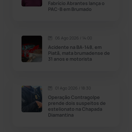
Licínio de Almeida
(118)
Fabrício Abrantes lança o
PAC-B em Brumado
Livramento de Nossa...
(1338)
Macaúbas
(714)
06 Ago 2026 / 14:00
Acidente na BA-148, em
Maetinga
(101)
Piatã, mata brumadense de
31 anos e motorista
Malhada
(82)
Malhada de Pedras
(508)
01 Ago 2026 / 18:30
Operação Contragolpe
Matina
(71)
prende dois suspeitos de
estelionato na Chapada
Diamantina
Mortugaba
(31)
Mundo
(437)