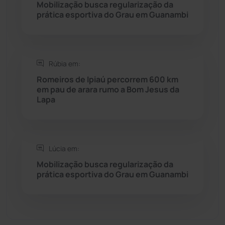
Mobilização busca regularização da
prática esportiva do Grau em Guanambi
Seabra
(50)
Sebastião Laranjeiras
(96)
Rúbia em:
Sítio do Mato
(42)
Romeiros de Ipiaú percorrem 600 km
em pau de arara rumo a Bom Jesus da
Lapa
Sudoeste Baiano
(1530)
Tanhaçu
(426)
Lúcia em:
Tanque Novo
(126)
Mobilização busca regularização da
prática esportiva do Grau em Guanambi
Tecnologia
(12)
Urandi
(157)