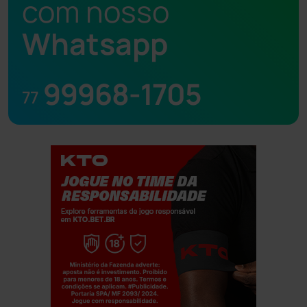
com nosso
Whatsapp
99968-1705
77