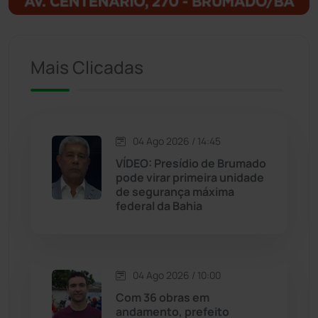
Igaporã
(218)
Ituaçu
(256)
Mais Clicadas
Iuiu
(173)
Jacaraci
(97)
04 Ago 2026 / 14:45
VÍDEO: Presídio de Brumado
Jequié
(314)
pode virar primeira unidade
de segurança máxima
federal da Bahia
Jussiape
(97)
Justiça
(1467)
04 Ago 2026 / 10:00
Lagoa Real
(182)
Com 36 obras em
andamento, prefeito