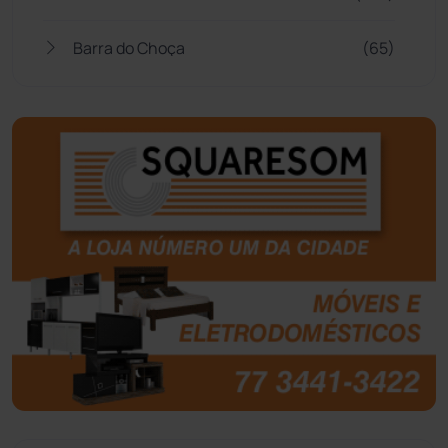
Barra do Choça
(65)
Belo Campo
(57)
Bom Jesus da Lapa
(507)
Boquira
(152)
Botuporã
(72)
Brasil
(7680)
Brumado
(31955)
Caculé
(696)