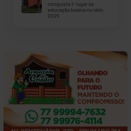
conquista 1º lugar da
Eventos
(24)
educação baiana no Ideb
2025
Feira da Mata
(23)
Guajeru
(130)
Guanambi
(3496)
Ibiassucê
(167)
Ibicoara
(221)
Ibipitanga
(116)
Ibitiara
(32)