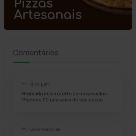
Polícia Militar
(27)
Política
(03)
Presidente Jânio Qu...
(125)
Comentários
Riacho de Santana
(309)
Rio de Contas
(410)
M. M. L em:
Brumado inicia oferta da nova vacina
Rio do Antônio
(203)
Pneumo 20 nas salas de vacinação
Rio do Pires
(98)
Edson Mauro em:
Saúde
(2427)