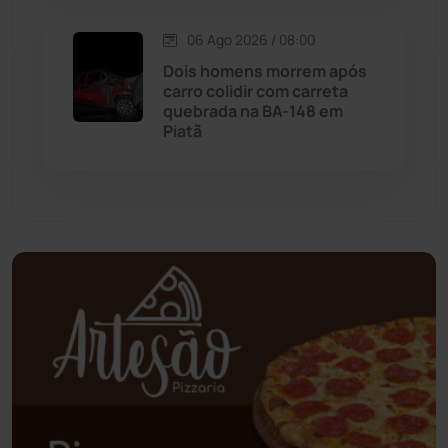
06 Ago 2026 / 08:00
Oliveira dos Brejinhos
(67)
Dois homens morrem após
carro colidir com carreta
Palmas de Monte Alto
(260)
quebrada na BA-148 em
Piatã
Paramirim
(342)
Pindaí
(103)
Piripá
(90)
Planalto
(59)
Poções
(182)
Polícia Civil
(58)