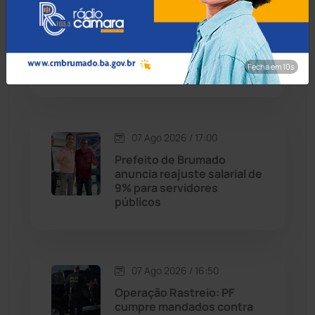
Contendas do Sincorá
(79)
07 Ago 2026 / 17:30
MP recomenda que escola
Cordeiros
(49)
readmita aluno autista
impedido de frequentar
Fecha em 8s
aulas em Porto Seguro
Dom Basílio
(391)
Economia
(1235)
07 Ago 2026 / 17:00
Educação
(232)
Prefeito de Brumado
anuncia reajuste salarial de
9% para servidores
Érico Cardoso
(82)
públicos
Esportes
(522)
07 Ago 2026 / 16:50
Eventos
(24)
Operação Rastreio: PF
cumpre mandados contra
Feira da Mata
(23)