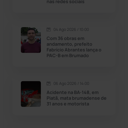
nas redes sociais
Macaúbas
(714)
Maetinga
(101)
04 Ago 2026 / 10:00
Com 36 obras em
Malhada
(82)
andamento, prefeito
Fabrício Abrantes lança o
PAC-B em Brumado
Malhada de Pedras
(508)
Matina
(71)
06 Ago 2026 / 14:00
Mortugaba
(31)
Acidente na BA-148, em
Piatã, mata brumadense de
31 anos e motorista
Mundo
(437)
Oliveira dos Brejinhos
(67)