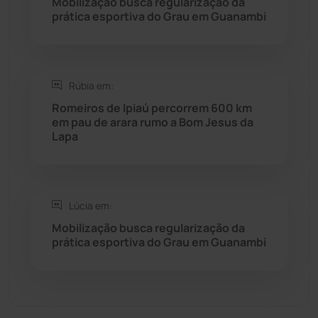
Mobilização busca regularização da
Sebastião Laranjeiras
(96)
prática esportiva do Grau em Guanambi
Sítio do Mato
(42)
Sudoeste Baiano
(1530)
Rúbia em:
Romeiros de Ipiaú percorrem 600 km
em pau de arara rumo a Bom Jesus da
Tanhaçu
(426)
Lapa
Tanque Novo
(126)
Tecnologia
(12)
Lúcia em:
Mobilização busca regularização da
Urandi
(157)
prática esportiva do Grau em Guanambi
Vitória da Conquista
(2514)