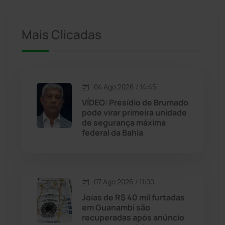
Iuiu
(173)
Mais Clicadas
Jacaraci
(97)
Jequié
(314)
04 Ago 2026 / 14:45
VÍDEO: Presídio de Brumado
Jussiape
(97)
pode virar primeira unidade
de segurança máxima
Justiça
(1470)
federal da Bahia
Lagoa Real
(182)
07 Ago 2026 / 11:00
Licínio de Almeida
(118)
Joias de R$ 40 mil furtadas
em Guanambi são
Livramento de Nossa...
(1338)
recuperadas após anúncio