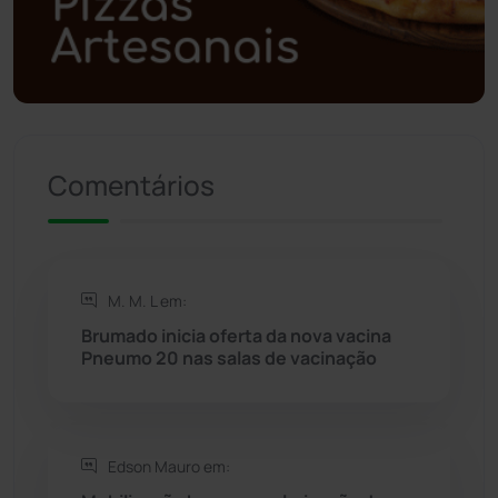
Política
(03)
Presidente Jânio Qu...
(125)
Riacho de Santana
(309)
Comentários
Rio de Contas
(410)
Rio do Antônio
(203)
M. M. L em:
Rio do Pires
(98)
Brumado inicia oferta da nova vacina
Pneumo 20 nas salas de vacinação
Saúde
(2427)
Seabra
(50)
Edson Mauro em: