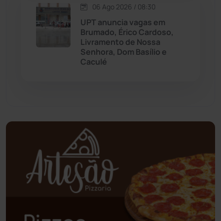
06 Ago 2026 / 08:30
Palmas de Monte Alto
(261)
UPT anuncia vagas em
Brumado, Érico Cardoso,
Paramirim
(342)
Livramento de Nossa
Senhora, Dom Basílio e
Caculé
Pindaí
(103)
Piripá
(90)
Planalto
(59)
Poções
(182)
Polícia Civil
(58)
Polícia Militar
(27)