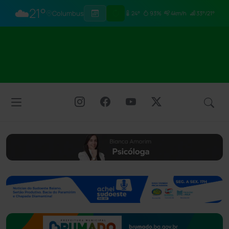
☁️
21°
Columbus
24°
93%
4km/h
33°/21°