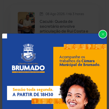
Caetité
(1504)
08 Ago 2026 / Há 3 horas
Candiba
(157)
Caculé: Queda de
secretário envolve
Cândido Sales
(121)
articulação de Rui Costa e
Ivana Bastos por apoio
eleitoral
Caraíbas
(103)
Carinhanha
(300)
07 Ago 2026 / 18:00
Caturama
(65)
Guanambi: 17º BPM
apreende quase R$ 3 mil
suspeito escondido em
Chapada Diamantina
(430)
short de motociclista
Condeúba
(133)