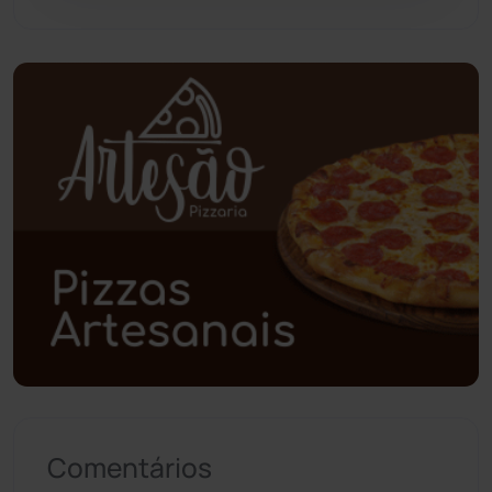
Pindaí
(103)
Piripá
(90)
Planalto
(59)
Poções
(182)
Polícia Civil
(59)
Polícia Militar
(27)
Política
(03)
Presidente Jânio Qu...
(125)
Comentários
Riacho de Santana
(309)