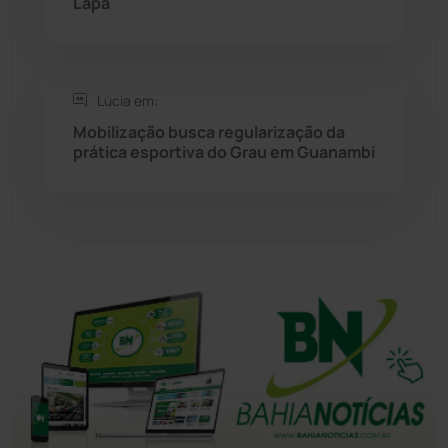
Lapa
Tanhaçu
(426)
Tanque Novo
(126)
Lúcia em:
Mobilização busca regularização da
prática esportiva do Grau em Guanambi
Tecnologia
(12)
Urandi
(157)
Vitória da Conquista
(2514)