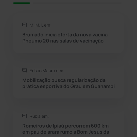
Rio de Contas
(411)
M. M. L em:
Rio do Antônio
(203)
Brumado inicia oferta da nova vacina
Pneumo 20 nas salas de vacinação
Rio do Pires
(98)
Saúde
(2429)
Edson Mauro em:
Mobilização busca regularização da
Seabra
(50)
prática esportiva do Grau em Guanambi
Sebastião Laranjeiras
(96)
Rúbia em:
Sítio do Mato
(42)
Romeiros de Ipiaú percorrem 600 km
em pau de arara rumo a Bom Jesus da
Sudoeste Baiano
(1530)