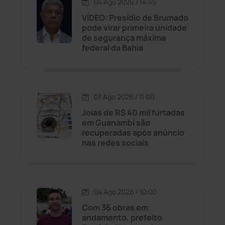
04 Ago 2026 / 14:45
Jequié
(314)
VÍDEO: Presídio de Brumado
pode virar primeira unidade
de segurança máxima
Jussiape
(98)
federal da Bahia
Justiça
(1470)
Lagoa Real
(182)
07 Ago 2026 / 11:00
Joias de R$ 40 mil furtadas
Licínio de Almeida
(118)
em Guanambi são
recuperadas após anúncio
nas redes sociais
Livramento de Nossa...
(1338)
Macaúbas
(714)
04 Ago 2026 / 10:00
Maetinga
(101)
Com 36 obras em
andamento, prefeito