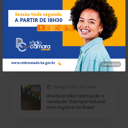
Bom Jesus da Lapa
Caraíbas
(103)
Carinhanha
(300)
08 Ago 2026 / Há 41 min
Foragido da justiça tenta
Caturama
(65)
escapar pulando muros de
vizinhos, mas acaba preso
em Brumado
Chapada Diamantina
(430)
Fecha em 7s
Condeúba
(133)
08 Ago 2026 / Há 1 hora
Contendas do Sincorá
(79)
Anvisa proíbe fabricação e
venda de 'Ozempic Natural'
Cordeiros
(49)
sem registro no Brasil
Dom Basílio
(391)