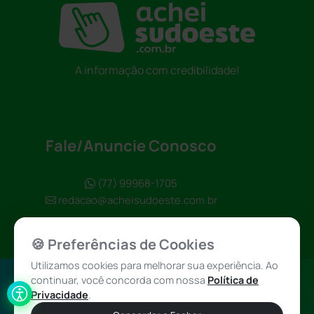
A informação com credibilidade!
Fale/Anuncie Conosco
(77) 99968-1705
redacao@acheisudoeste.com.br
🍪 Preferências de Cookies
Utilizamos cookies para melhorar sua experiência. Ao
continuar, você concorda com nossa
Política de
Política de
Achei Sudoeste
Privacidade
.
Privacidade
© 2026 - Todos