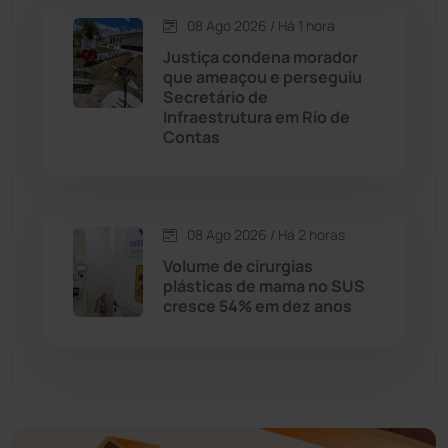
08 Ago 2026 / Há 1 hora
Economia
(1235)
Justiça condena morador
que ameaçou e perseguiu
Educação
(232)
Secretário de
Infraestrutura em Rio de
Contas
Érico Cardoso
(82)
Esportes
(522)
08 Ago 2026 / Há 2 horas
Eventos
(24)
Volume de cirurgias
plásticas de mama no SUS
cresce 54% em dez anos
Feira da Mata
(23)
Guajeru
(130)
Guanambi
(3498)