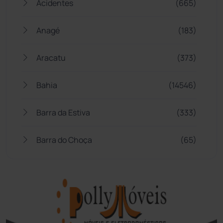
Acidentes
(665)
Anagé
(183)
Aracatu
(373)
Bahia
(14546)
Barra da Estiva
(333)
Barra do Choça
(65)
Belo Campo
(57)
Bom Jesus da Lapa
(509)
Boquira
(152)