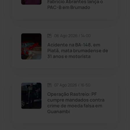
Fabrício Abrantes lança o
Malhada
(82)
PAC-B em Brumado
Malhada de Pedras
(508)
Matina
(71)
06 Ago 2026 / 14:00
Acidente na BA-148, em
Piatã, mata brumadense de
Mortugaba
(31)
31 anos e motorista
Mundo
(437)
Oliveira dos Brejinhos
(67)
07 Ago 2026 / 16:50
Operação Rastreio: PF
Palmas de Monte Alto
(262)
cumpre mandados contra
crime de moeda falsa em
Guanambi
Paramirim
(342)