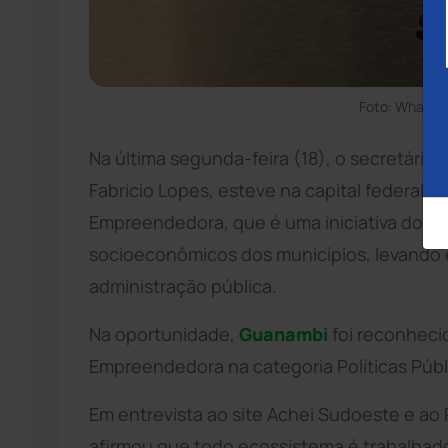
Foto: WhatsA
Na última segunda-feira (18), o secretár
Fabrício Lopes, esteve na capital federal
Empreendedora, que é uma iniciativa do Se
socioeconômicos dos municípios, levando
administração pública.
Na oportunidade,
Guanambi
foi reconheci
Empreendedora na categoria Políticas Públi
Em entrevista ao site Achei Sudoeste e ao
afirmou que todo ecossistema é trabalhado 