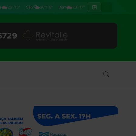
☁️
🌤️
☁️
e
26°/15°
Sáb
28°/16°
Dom
28°/17°