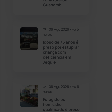
zona rural de
Guanambi
Contendas do Sincorá
(79)
Cordeiros
(49)
06 Ago 2026 / Há 5
horas
Dom Basílio
(391)
Idoso de 76 anos é
preso por estuprar
criança com
Economia
(1235)
deficiência em
Jequié
Educação
(232)
Érico Cardoso
(82)
06 Ago 2026 / Há 6
horas
Esportes
(522)
Foragido por
homicídio
Eventos
(24)
qualificado é preso