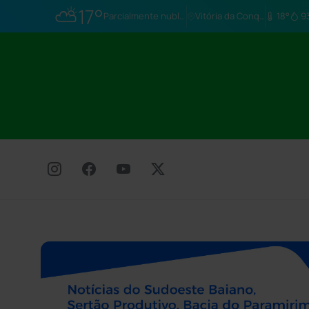
⛅
17°
Parcialmente nublado
Vitória da Conq…
18°
9