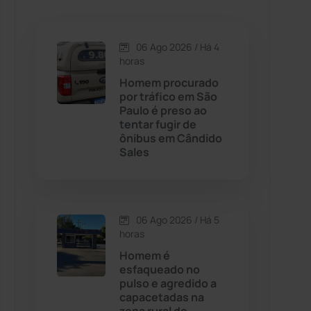
Caetanos
(47)
Caetité
(1504)
06 Ago 2026 / Há 4
horas
Candiba
(157)
Homem procurado
por tráfico em São
Paulo é preso ao
Cândido Sales
(121)
tentar fugir de
ônibus em Cândido
Sales
Caraíbas
(103)
Carinhanha
(299)
06 Ago 2026 / Há 5
Caturama
(65)
horas
Homem é
esfaqueado no
Chapada Diamantina
(430)
pulso e agredido a
capacetadas na
Condeúba
(133)