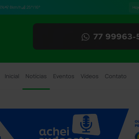
3%
8km/h
25°/16°
Hoj
Inicial
Notícias
Eventos
Vídeos
Contato