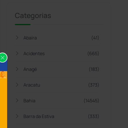
Categorias
Abaíra
(41)
Acidentes
(665)
Anagé
(183)
Aracatu
(373)
Bahia
(14545)
Barra da Estiva
(333)