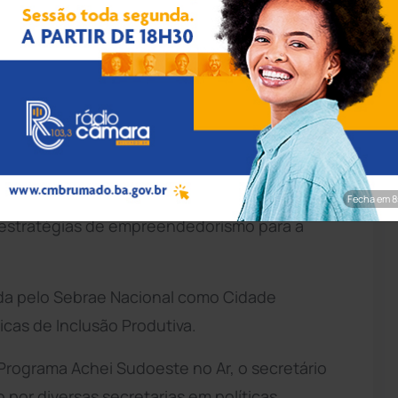
pp/Achei Sudoeste
io de desenvolvimento econômico de
Guanambi
,
 representando o município no programa Cidade
brae cujo objetivo é impulsionar os resultados
Fecha em 7
 estratégias de empreendedorismo para a
da pelo Sebrae Nacional como Cidade
cas de Inclusão Produtiva.
 Programa Achei Sudoeste no Ar, o secretário
por diversas secretarias em políticas