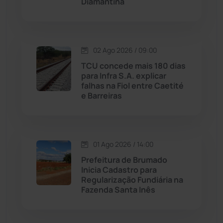
Diamantina
Malhada de Pedras
(507)
Matina
(71)
02 Ago 2026 / 09:00
Mortugaba
(31)
TCU concede mais 180 dias
para Infra S.A. explicar
falhas na Fiol entre Caetité
Mundo
(436)
e Barreiras
Oliveira dos Brejinhos
(67)
Palmas de Monte Alto
(260)
01 Ago 2026 / 14:00
Prefeitura de Brumado
Paramirim
(342)
Inicia Cadastro para
Regularização Fundiária na
Fazenda Santa Inês
Pindaí
(103)
Piripá
(90)