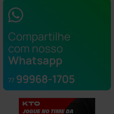
Compartilhe
com nosso
Whatsapp
99968-1705
77