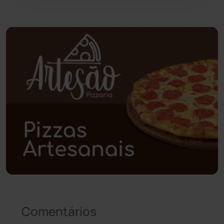
Planalto
(59)
Poções
(182)
Polícia Civil
(56)
Polícia Militar
(27)
Política
(03)
Presidente Jânio Qu...
(125)
Riacho de Santana
(309)
Comentários
Rio de Contas
(410)