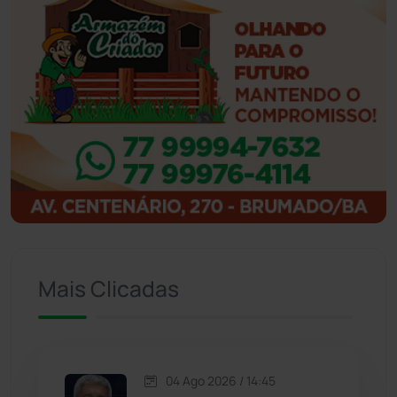
Ibicoara
(220)
Ibipitanga
(116)
Ibitiara
(31)
Igaporã
(217)
Ituaçu
(256)
Iuiu
(173)
Mais Clicadas
Jacaraci
(97)
Jequié
(311)
04 Ago 2026 / 14:45