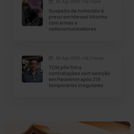
06 Ago 2026 / Há 1 hora
Educação
(232)
Suspeito de homicídio é
preso em Manoel Vitorino
com armas e
Érico Cardoso
(82)
radiocomunicadores
Esportes
(522)
06 Ago 2026 / Há 2 horas
Eventos
(24)
TCM põe fim a
contratações sem seleção
Feira da Mata
(23)
em Paramirim após 319
temporários irregulares
Guajeru
(130)
Guanambi
(3492)
Ibiassucê
(167)