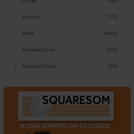
Anagé
(183)
Aracatu
(373)
Bahia
(14543)
Barra da Estiva
(333)
Barra do Choça
(65)
Belo Campo
(57)
Bom Jesus da Lapa
(505)
Boquira
(152)
Botuporã
(72)