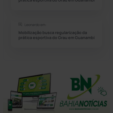
Tanque Novo
(126)
Tecnologia
(12)
Leonardo em:
Mobilização busca regularização da
prática esportiva do Grau em Guanambi
Urandi
(155)
Vitória da Conquista
(2513)