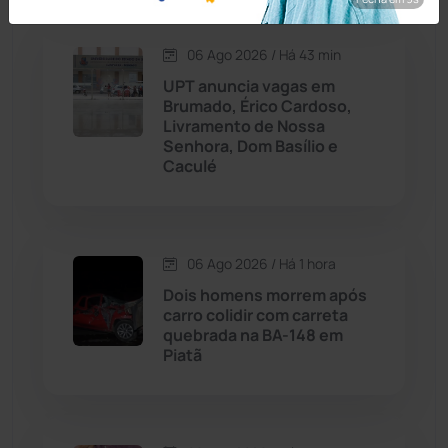
Carinhanha
(299)
06 Ago 2026 / Há 43 min
UPT anuncia vagas em
Caturama
(65)
Brumado, Érico Cardoso,
Livramento de Nossa
Senhora, Dom Basílio e
Chapada Diamantina
(430)
Caculé
Condeúba
(133)
Contendas do Sincorá
(79)
06 Ago 2026 / Há 1 hora
Dois homens morrem após
Cordeiros
(49)
carro colidir com carreta
quebrada na BA-148 em
Piatã
Dom Basílio
(391)
Economia
(1235)