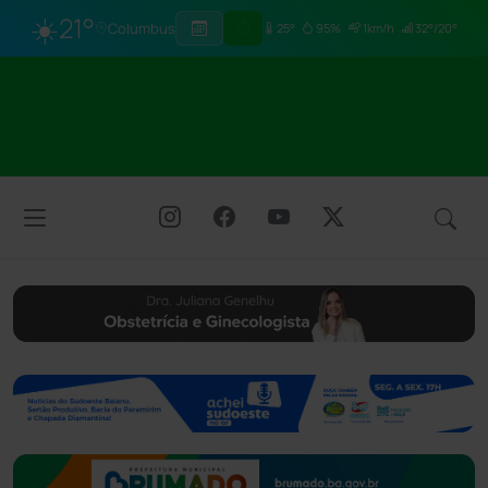
☀️
21°
Columbus
25°
95%
1km/h
32°/20°