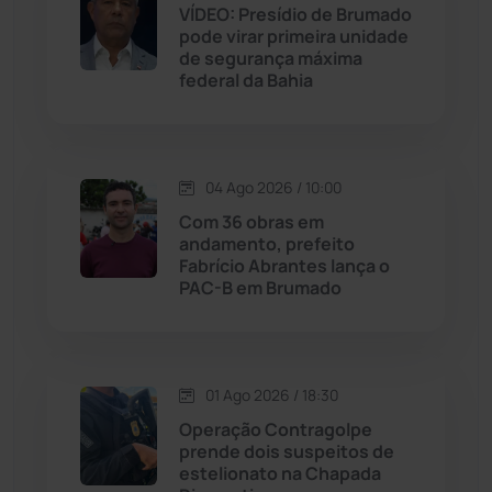
VÍDEO: Presídio de Brumado
Jussiape
(97)
pode virar primeira unidade
de segurança máxima
Justiça
(1465)
federal da Bahia
Lagoa Real
(182)
04 Ago 2026 / 10:00
Licínio de Almeida
(118)
Com 36 obras em
andamento, prefeito
Livramento de Nossa...
(1338)
Fabrício Abrantes lança o
PAC-B em Brumado
Macaúbas
(713)
Maetinga
(101)
01 Ago 2026 / 18:30
Operação Contragolpe
Malhada
(82)
prende dois suspeitos de
estelionato na Chapada