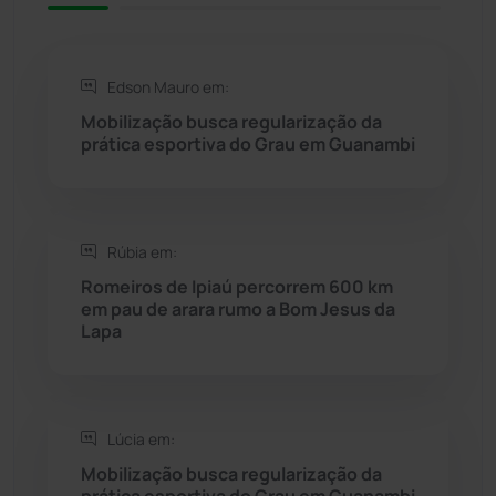
Rio do Antônio
(203)
Edson Mauro em:
Rio do Pires
(97)
Mobilização busca regularização da
prática esportiva do Grau em Guanambi
Saúde
(2427)
Seabra
(49)
Rúbia em:
Romeiros de Ipiaú percorrem 600 km
Sebastião Laranjeiras
(96)
em pau de arara rumo a Bom Jesus da
Lapa
Sítio do Mato
(42)
Sudoeste Baiano
(1530)
Lúcia em:
Mobilização busca regularização da
Tanhaçu
(425)
prática esportiva do Grau em Guanambi