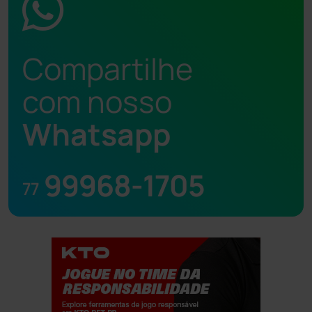
Compartilhe
com nosso
Whatsapp
99968-1705
77