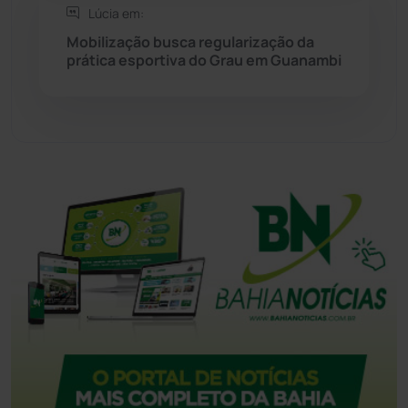
Lúcia em:
Mobilização busca regularização da
Tecnologia
(12)
prática esportiva do Grau em Guanambi
Urandi
(157)
Vitória da Conquista
(2514)