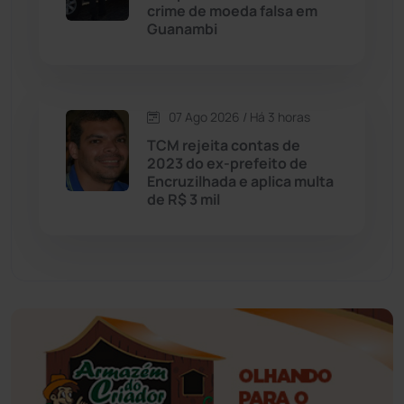
crime de moeda falsa em
Guanambi
Érico Cardoso
(82)
Esportes
(522)
07 Ago 2026 / Há 3 horas
Eventos
(24)
TCM rejeita contas de
2023 do ex-prefeito de
Encruzilhada e aplica multa
Feira da Mata
(23)
de R$ 3 mil
Guajeru
(130)
Guanambi
(3498)
Ibiassucê
(167)
Ibicoara
(221)