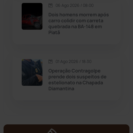
Matina
(71)
06 Ago 2026 / 08:00
Dois homens morrem após
carro colidir com carreta
Mortugaba
(31)
quebrada na BA-148 em
Piatã
Mundo
(437)
Oliveira dos Brejinhos
(67)
01 Ago 2026 / 18:30
Operação Contragolpe
Palmas de Monte Alto
(261)
prende dois suspeitos de
estelionato na Chapada
Paramirim
(342)
Diamantina
Pindaí
(103)
Piripá
(90)