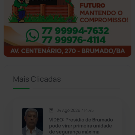
Ibipitanga
(116)
Ibitiara
(32)
Igaporã
(218)
Ituaçu
(256)
Iuiu
(173)
Mais Clicadas
Jacaraci
(97)
Jequié
(314)
04 Ago 2026 / 14:45
VÍDEO: Presídio de Brumado
pode virar primeira unidade
Jussiape
(97)
de segurança máxima