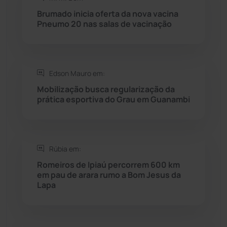
Rio do Antônio
(203)
Brumado inicia oferta da nova vacina
Pneumo 20 nas salas de vacinação
Rio do Pires
(98)
Saúde
(2427)
Edson Mauro em:
Seabra
(50)
Mobilização busca regularização da
prática esportiva do Grau em Guanambi
Sebastião Laranjeiras
(96)
Sítio do Mato
(42)
Rúbia em:
Romeiros de Ipiaú percorrem 600 km
Sudoeste Baiano
(1530)
em pau de arara rumo a Bom Jesus da
Lapa
Tanhaçu
(426)
Tanque Novo
(126)