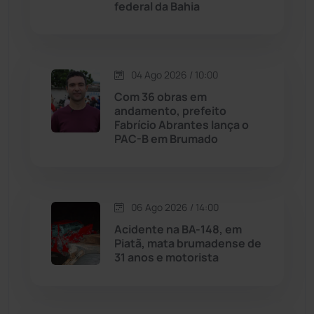
federal da Bahia
Justiça
(1470)
Lagoa Real
(182)
04 Ago 2026 / 10:00
Licínio de Almeida
(118)
Com 36 obras em
andamento, prefeito
Fabrício Abrantes lança o
Livramento de Nossa...
(1338)
PAC-B em Brumado
Macaúbas
(714)
06 Ago 2026 / 14:00
Maetinga
(101)
Acidente na BA-148, em
Piatã, mata brumadense de
Malhada
(82)
31 anos e motorista
Malhada de Pedras
(508)