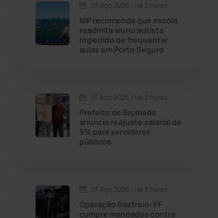
07 Ago 2026 / Há 2 horas
MP recomenda que escola
Caturama
(65)
readmita aluno autista
impedido de frequentar
aulas em Porto Seguro
Chapada Diamantina
(430)
Condeúba
(133)
07 Ago 2026 / Há 2 horas
Contendas do Sincorá
(79)
Prefeito de Brumado
anuncia reajuste salarial de
Cordeiros
(49)
9% para servidores
públicos
Dom Basílio
(391)
Economia
(1235)
07 Ago 2026 / Há 3 horas
Operação Rastreio: PF
Educação
(232)
cumpre mandados contra