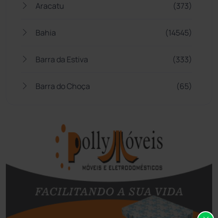
Aracatu
(373)
Bahia
(14545)
Barra da Estiva
(333)
Barra do Choça
(65)
Belo Campo
(57)
Bom Jesus da Lapa
(507)
Boquira
(152)
Botuporã
(72)