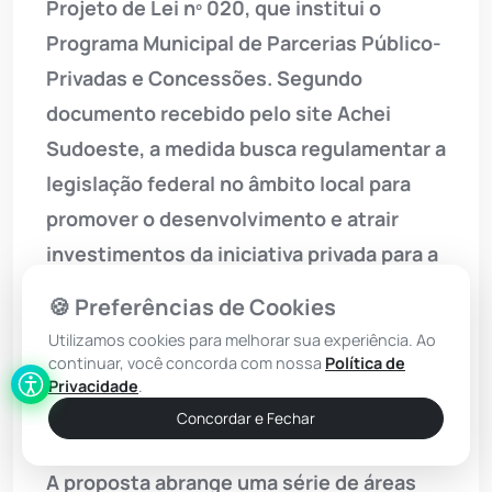
Projeto de Lei nº 020, que institui o
Programa Municipal de Parcerias Público-
Privadas e Concessões. Segundo
documento recebido pelo site Achei
Sudoeste, a medida busca regulamentar a
legislação federal no âmbito local para
promover o desenvolvimento e atrair
investimentos da iniciativa privada para a
Administração Pública Direta e Indireta. O
🍪 Preferências de Cookies
principal objetivo do Executivo é
Utilizamos cookies para melhorar sua experiência. Ao
modernizar a infraestrutura e os serviços
continuar, você concorda com nossa
Política de
Privacidade
.
públicos da cidade frente às crescentes
Concordar e Fechar
restrições orçamentárias.
A proposta abrange uma série de áreas