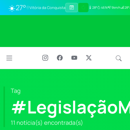
☀️
27°
Vitória da Conquista
28°
46%
9km/h
28°
Tag
#LegislaçãoM
11 notícia(s) encontrada(s)