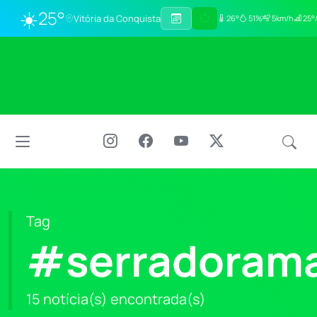
☀️
25°
Vitória da Conquista
26°
51%
5km/h
25°
Tag
#serradoram
15 notícia(s) encontrada(s)