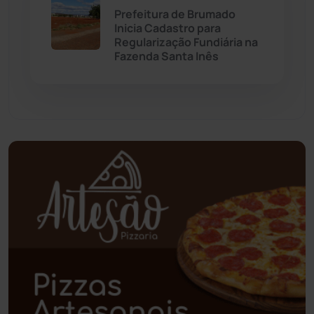
Palmas de Monte Alto
(260)
Prefeitura de Brumado
Inicia Cadastro para
Paramirim
(341)
Regularização Fundiária na
Fazenda Santa Inês
Pindaí
(103)
Piripá
(90)
Planalto
(59)
Poções
(182)
Polícia Civil
(55)
Polícia Militar
(27)
Política
(03)