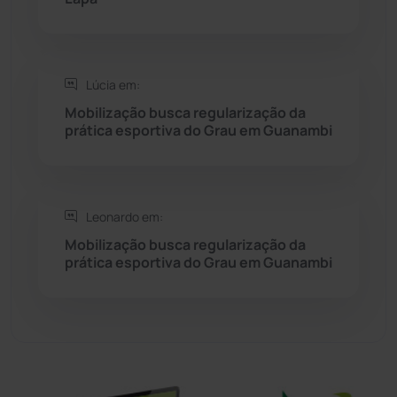
Sítio do Mato
(42)
Sudoeste Baiano
(1530)
Lúcia em:
Mobilização busca regularização da
prática esportiva do Grau em Guanambi
Tanhaçu
(425)
Tanque Novo
(126)
Leonardo em:
Tecnologia
(12)
Mobilização busca regularização da
prática esportiva do Grau em Guanambi
Urandi
(155)
Vitória da Conquista
(2513)