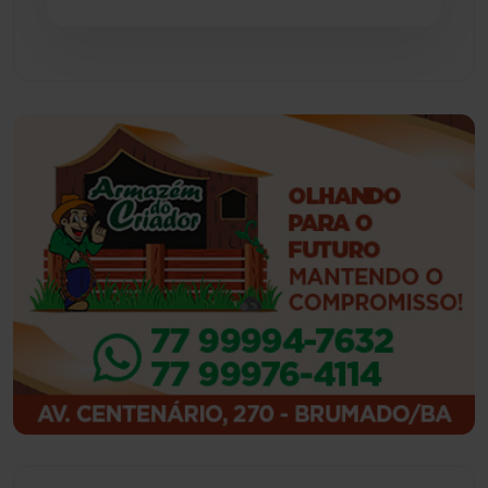
Guajeru
(130)
Guanambi
(3492)
Ibiassucê
(167)
Ibicoara
(220)
Ibipitanga
(116)
Ibitiara
(31)
Igaporã
(217)
Ituaçu
(256)