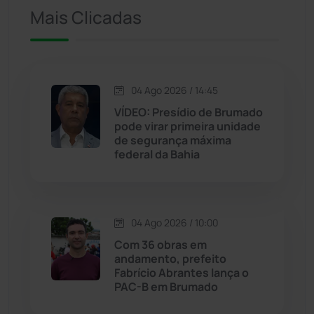
Iuiu
(173)
Mais Clicadas
Jacaraci
(97)
Jequié
(311)
04 Ago 2026 / 14:45
VÍDEO: Presídio de Brumado
pode virar primeira unidade
Jussiape
(97)
de segurança máxima
federal da Bahia
Justiça
(1464)
Lagoa Real
(182)
04 Ago 2026 / 10:00
Licínio de Almeida
(118)
Com 36 obras em
andamento, prefeito
Fabrício Abrantes lança o
Livramento de Nossa...
(1338)
PAC-B em Brumado