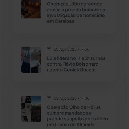
Operação Ultio apreende
Cordeiros
(49)
armas e prende homem em
investigação de homicídio
em Caraíbas
Dom Basílio
(391)
Economia
(1235)
05 Ago 2026 / 17:30
Educação
(231)
Lula lidera no 1º e 2º turnos
contra Flávio Bolsonaro,
aponta Genial/Quaest
Érico Cardoso
(82)
Esportes
(522)
05 Ago 2026 / 17:00
Eventos
(24)
Operação Olho de Hórus
cumpre mandados e
prende suspeito por tráfico
Feira da Mata
(23)
em Licínio de Almeida