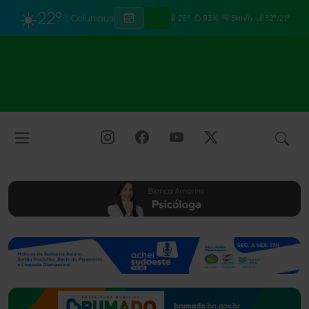
☀️
22°
Columbus
26°
93%
5km/h
32°/21°