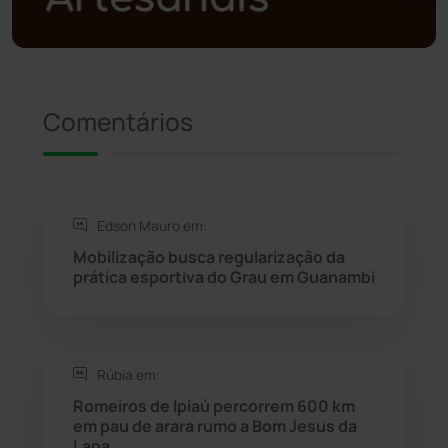
Presidente Jânio Qu...
(125)
Riacho de Santana
(309)
Comentários
Rio de Contas
(410)
Rio do Antônio
(203)
Edson Mauro em:
Mobilização busca regularização da
Rio do Pires
(97)
prática esportiva do Grau em Guanambi
Saúde
(2427)
Rúbia em:
Seabra
(49)
Romeiros de Ipiaú percorrem 600 km
em pau de arara rumo a Bom Jesus da
Sebastião Laranjeiras
(96)
Lapa