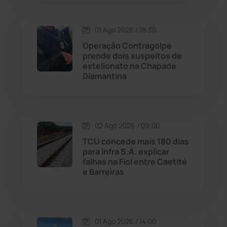
Macaúbas
(713)
01 Ago 2026 / 18:30
Maetinga
(101)
Operação Contragolpe
prende dois suspeitos de
Malhada
(82)
estelionato na Chapada
Diamantina
Malhada de Pedras
(507)
Matina
(71)
02 Ago 2026 / 09:00
TCU concede mais 180 dias
Mortugaba
(31)
para Infra S.A. explicar
falhas na Fiol entre Caetité
Mundo
(436)
e Barreiras
Oliveira dos Brejinhos
(67)
01 Ago 2026 / 14:00