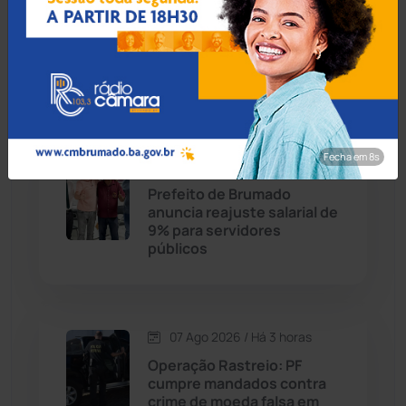
MP recomenda que escola
Caturama
(65)
readmita aluno autista
impedido de frequentar
aulas em Porto Seguro
Chapada Diamantina
(430)
Condeúba
(133)
Fecha em 7s
07 Ago 2026 / Há 3 horas
Contendas do Sincorá
(79)
Prefeito de Brumado
anuncia reajuste salarial de
Cordeiros
(49)
9% para servidores
públicos
Dom Basílio
(391)
Economia
(1235)
07 Ago 2026 / Há 3 horas
Operação Rastreio: PF
Educação
(232)
cumpre mandados contra
crime de moeda falsa em