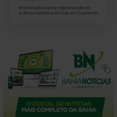
Mobilização busca regularização da
Tecnologia
(12)
prática esportiva do Grau em Guanambi
Urandi
(157)
Vitória da Conquista
(2514)