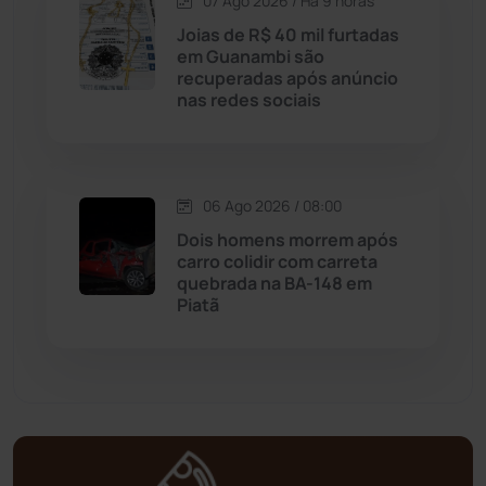
Matina
(71)
07 Ago 2026 / Há 9 horas
Joias de R$ 40 mil furtadas
em Guanambi são
Mortugaba
(31)
recuperadas após anúncio
nas redes sociais
Mundo
(437)
Oliveira dos Brejinhos
(67)
06 Ago 2026 / 08:00
Dois homens morrem após
Palmas de Monte Alto
(261)
carro colidir com carreta
quebrada na BA-148 em
Paramirim
(342)
Piatã
Pindaí
(103)
Piripá
(90)
Planalto
(59)