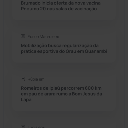
Brumado inicia oferta da nova vacina
Pneumo 20 nas salas de vacinação
Rio do Pires
(98)
Saúde
(2427)
Edson Mauro em:
Seabra
(50)
Mobilização busca regularização da
prática esportiva do Grau em Guanambi
Sebastião Laranjeiras
(96)
Sítio do Mato
(42)
Rúbia em:
Romeiros de Ipiaú percorrem 600 km
Sudoeste Baiano
(1530)
em pau de arara rumo a Bom Jesus da
Lapa
Tanhaçu
(426)
Tanque Novo
(126)
Lúcia em: