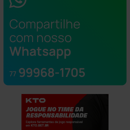
Compartilhe
com nosso
Whatsapp
99968-1705
77