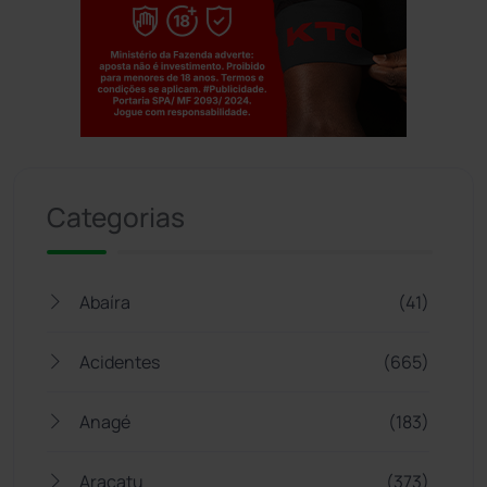
Jogue com responsabilidade. 18+
Categorias
Abaíra
(41)
Acidentes
(665)
Anagé
(183)
Aracatu
(373)