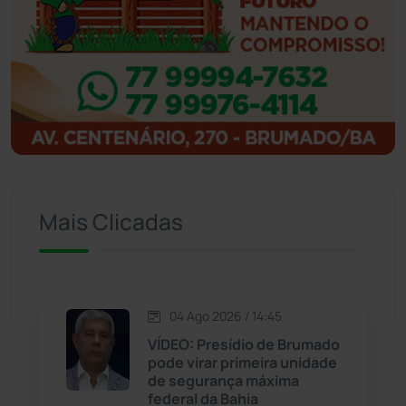
Ibipitanga
(116)
Ibitiara
(32)
Igaporã
(218)
Ituaçu
(256)
Iuiu
(173)
Mais Clicadas
Jacaraci
(97)
Jequié
(314)
04 Ago 2026 / 14:45
VÍDEO: Presídio de Brumado
pode virar primeira unidade
Jussiape
(97)
de segurança máxima
federal da Bahia