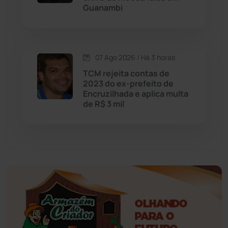
Guanambi
Érico Cardoso
(82)
Esportes
(522)
07 Ago 2026 / Há 3 horas
Eventos
(24)
TCM rejeita contas de
2023 do ex-prefeito de
Encruzilhada e aplica multa
Feira da Mata
(23)
de R$ 3 mil
Guajeru
(130)
Guanambi
(3498)
Ibiassucê
(167)
Ibicoara
(221)