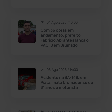
Justiça
(1470)
Lagoa Real
(182)
04 Ago 2026 / 10:00
Licínio de Almeida
(118)
Com 36 obras em
andamento, prefeito
Fabrício Abrantes lança o
Livramento de Nossa...
(1338)
PAC-B em Brumado
Macaúbas
(714)
06 Ago 2026 / 14:00
Maetinga
(101)
Acidente na BA-148, em
Piatã, mata brumadense de
Malhada
(82)
31 anos e motorista
Malhada de Pedras
(508)