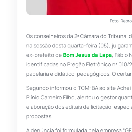
Foto: Repr
Os conselheiros da 2ª Câmara do Tribunal 
na sessão desta quarta-feira (05), julgar
ex-prefeito de
Bom Jesus da Lapa
, Fábio 
identificadas no Pregão Eletrônico nº 010/
papelaria e didático-pedagógicos. O certam
Segundo informou o TCM-BA ao site Achei 
Plínio Carneiro Filho, alertou o gestor qua
elaboração dos editais de licitação, espec
propostas.
A denúncia foi formulada pela empresa “GFS