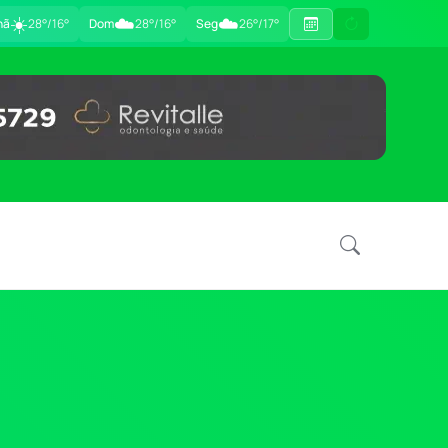
☀️
☁️
☁️
hã
28°/16°
Dom
28°/16°
Seg
26°/17°