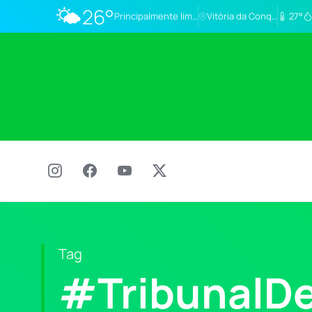
🌤️
26°
Principalmente limpo
Vitória da Conq…
27°
Tag
#TribunalD