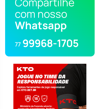
Compartilhe
com nosso
Whatsapp
99968-1705
77