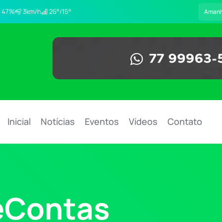
47%
3km/h
26°/15°
Aman
Inicial
Notícias
Eventos
Vídeos
Contato
eContas