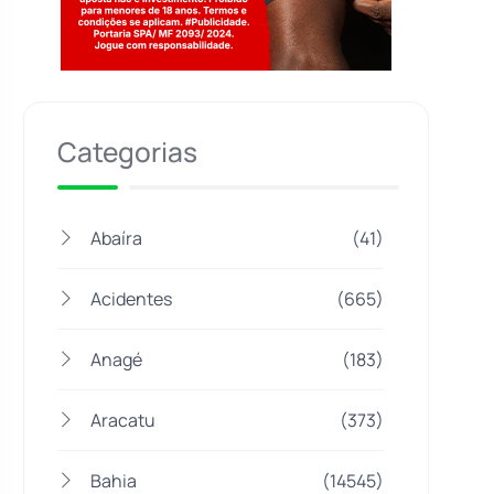
Jogue com responsabilidade. 18+
Categorias
Abaíra
(41)
Acidentes
(665)
Anagé
(183)
Aracatu
(373)
Bahia
(14545)