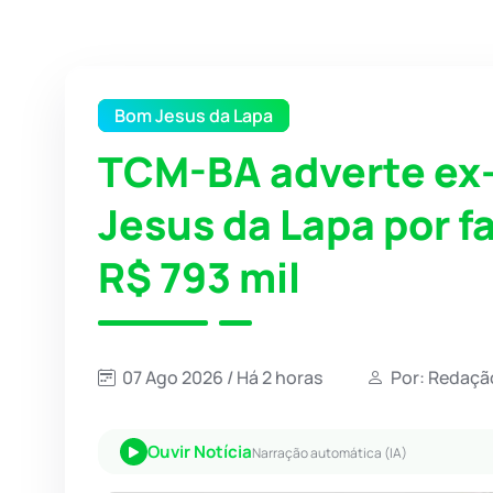
Bom Jesus da Lapa
TCM-BA adverte ex-
Jesus da Lapa por f
R$ 793 mil
07 Ago 2026 / Há 2 horas
Por: Redaçã
Ouvir Notícia
Narração automática (IA)