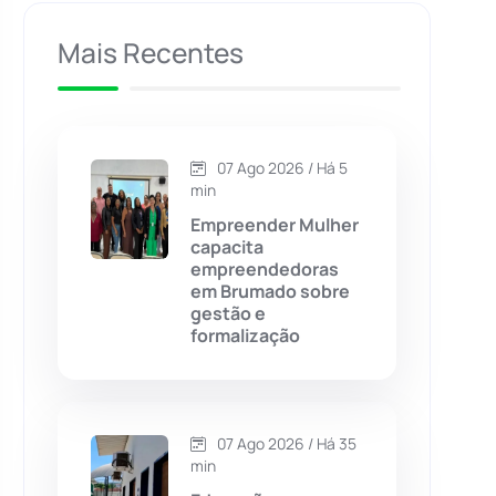
Caculé
(696)
Mais Recentes
Caetanos
(47)
Caetité
(1504)
07 Ago 2026 / Há 5
min
Candiba
(157)
Empreender Mulher
capacita
empreendedoras
Cândido Sales
(121)
em Brumado sobre
gestão e
formalização
Caraíbas
(103)
Carinhanha
(300)
07 Ago 2026 / Há 35
Caturama
(65)
min