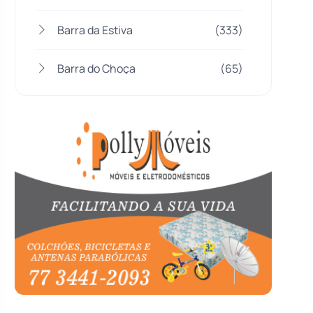
Barra da Estiva
(333)
Barra do Choça
(65)
Belo Campo
(57)
Bom Jesus da Lapa
(507)
Boquira
(152)
Botuporã
(72)
Brasil
(7680)
Brumado
(31957)