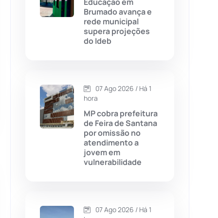
Educação em
Brumado avança e
Chapada Diamantina
(430)
rede municipal
supera projeções
Condeúba
(133)
do Ideb
Contendas do Sincorá
(79)
07 Ago 2026 / Há 1
Cordeiros
(49)
hora
MP cobra prefeitura
Dom Basílio
(391)
de Feira de Santana
por omissão no
atendimento a
Economia
(1235)
jovem em
vulnerabilidade
Educação
(232)
Érico Cardoso
(82)
07 Ago 2026 / Há 1