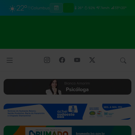
☀️
22°
Columbus
26°
92%
7km/h
33°/20°