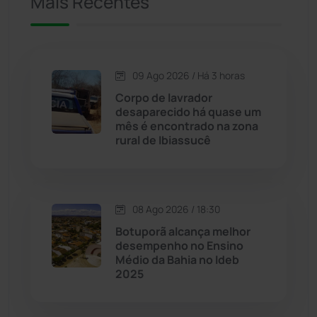
Mais Recentes
Caetanos
(47)
Caetité
(1504)
09 Ago 2026 / Há 3 horas
Candiba
(157)
Corpo de lavrador
desaparecido há quase um
Cândido Sales
(121)
mês é encontrado na zona
rural de Ibiassucê
Caraíbas
(103)
Carinhanha
(300)
08 Ago 2026 / 18:30
Botuporã alcança melhor
Caturama
(65)
desempenho no Ensino
Médio da Bahia no Ideb
2025
Chapada Diamantina
(430)
Condeúba
(133)