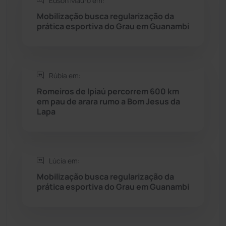
Edson Mauro em:
Seabra
(51)
Mobilização busca regularização da
prática esportiva do Grau em Guanambi
Sebastião Laranjeiras
(96)
Sítio do Mato
(42)
Rúbia em:
Sudoeste Baiano
(1530)
Romeiros de Ipiaú percorrem 600 km
em pau de arara rumo a Bom Jesus da
Lapa
Tanhaçu
(426)
Tanque Novo
(126)
Lúcia em:
Tecnologia
(12)
Mobilização busca regularização da
prática esportiva do Grau em Guanambi
Urandi
(157)
Vitória da Conquista
(2516)