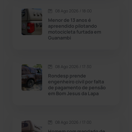
08 Ago 2026 / 18:00
Contendas do Sincorá
(79)
Menor de 13 anos é
apreendido pilotando
Cordeiros
(49)
motocicleta furtada em
Guanambi
Dom Basílio
(391)
Economia
(1236)
08 Ago 2026 / 17:30
Rondesp prende
Educação
(232)
engenheiro civil por falta
de pagamento de pensão
em Bom Jesus da Lapa
Érico Cardoso
(82)
Esportes
(522)
08 Ago 2026 / 17:00
Eventos
(24)
Homem com mandado de