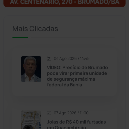
Ituaçu
(256)
Iuiu
(173)
Mais Clicadas
Jacaraci
(97)
Jequié
(314)
04 Ago 2026 / 14:45
VÍDEO: Presídio de Brumado
pode virar primeira unidade
Jussiape
(98)
de segurança máxima
federal da Bahia
Justiça
(1470)
Lagoa Real
(182)
07 Ago 2026 / 11:00
Licínio de Almeida
(118)
Joias de R$ 40 mil furtadas
em Guanambi são