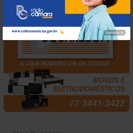
Barra do Choça
(65)
Belo Campo
(57)
Fecha em 8s
Bom Jesus da Lapa
(510)
Boquira
(152)
Botuporã
(73)
Brasil
(7680)
Brumado
(31962)
Caculé
(697)