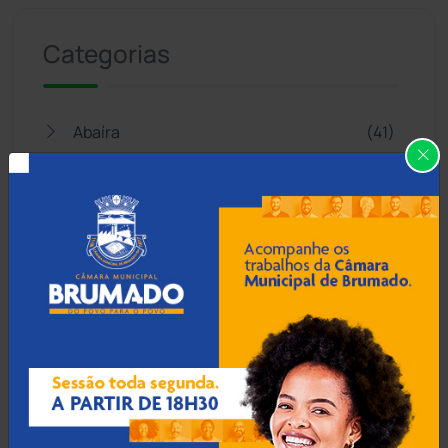
Categorias
Abaíra
(41)
Acidentes
(665)
Anagé
(183)
Aracatu
(373)
Bahia
(14546)
Barra da Estiva
(333)