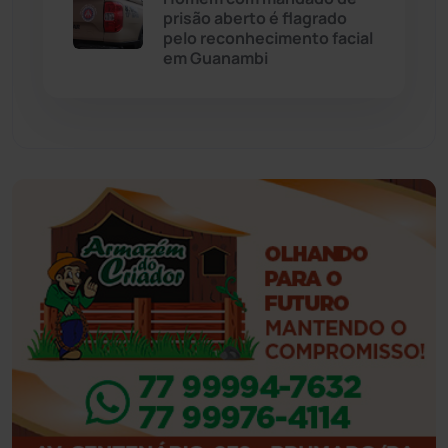
prisão aberto é flagrado
pelo reconhecimento facial
Feira da Mata
(23)
em Guanambi
Guajeru
(130)
Guanambi
(3501)
Ibiassucê
(168)
Ibicoara
(221)
Ibipitanga
(116)
Ibitiara
(32)
Igaporã
(218)