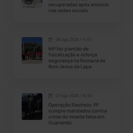
recuperadas após anúncio
Livramento de Nossa...
(1338)
nas redes sociais
Macaúbas
(715)
08 Ago 2026 / 11:30
Maetinga
(101)
MP faz plantão de
fiscalização e reforça
Malhada
(82)
segurança na Romaria de
Bom Jesus da Lapa
Malhada de Pedras
(508)
Matina
(71)
07 Ago 2026 / 16:50
Operação Rastreio: PF
Mortugaba
(31)
cumpre mandados contra
crime de moeda falsa em
Guanambi
Mundo
(437)