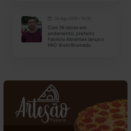
Oliveira dos Brejinhos
(67)
04 Ago 2026 / 10:00
Palmas de Monte Alto
(263)
Com 36 obras em
andamento, prefeito
Paramirim
(342)
Fabrício Abrantes lança o
PAC-B em Brumado
Pindaí
(103)
Piripá
(90)
Planalto
(59)
Poções
(182)
Polícia Civil
(59)