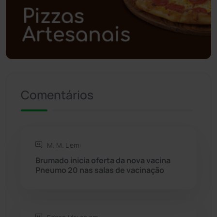
Polícia Militar
(27)
Política
(03)
Presidente Jânio Qu...
(125)
Riacho de Santana
(309)
Comentários
Rio de Contas
(411)
Rio do Antônio
(203)
M. M. L em:
Brumado inicia oferta da nova vacina
Rio do Pires
(98)
Pneumo 20 nas salas de vacinação
Saúde
(2429)