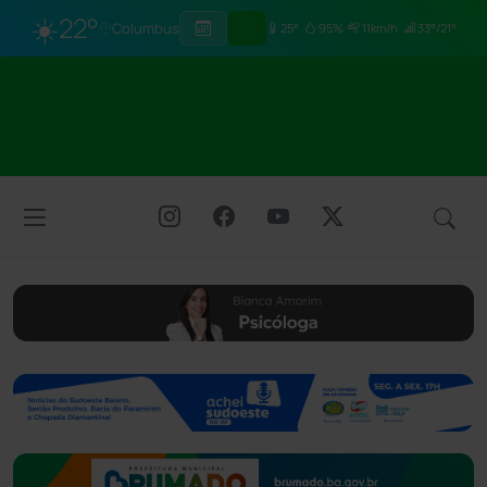
☀️
22°
Columbus
25°
95%
11km/h
33°/21°