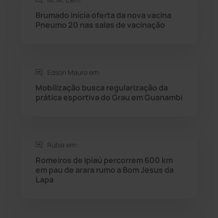
Rio do Antônio
(203)
Brumado inicia oferta da nova vacina
Pneumo 20 nas salas de vacinação
Rio do Pires
(98)
Saúde
(2427)
Edson Mauro em:
Mobilização busca regularização da
Seabra
(50)
prática esportiva do Grau em Guanambi
Sebastião Laranjeiras
(96)
Rúbia em:
Sítio do Mato
(42)
Romeiros de Ipiaú percorrem 600 km
em pau de arara rumo a Bom Jesus da
Sudoeste Baiano
(1530)
Lapa
Tanhaçu
(426)