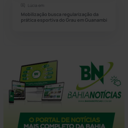
Tanque Novo
(126)
Lúcia em:
Mobilização busca regularização da
prática esportiva do Grau em Guanambi
Tecnologia
(12)
Urandi
(157)
Vitória da Conquista
(2514)