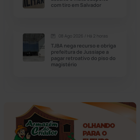
Educação
(232)
com tiro em Salvador
Érico Cardoso
(82)
08 Ago 2026 / Há 2 horas
Esportes
(522)
TJBA nega recurso e obriga
prefeitura de Jussiape a
Eventos
(24)
pagar retroativo do piso do
magistério
Feira da Mata
(23)
Guajeru
(130)
Guanambi
(3498)
Ibiassucê
(167)