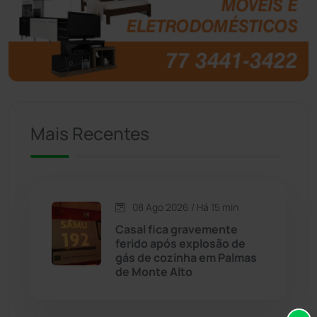
Brasil
(7680)
Brumado
(31958)
Caculé
(697)
Mais Recentes
Caetanos
(47)
Caetité
(1504)
08 Ago 2026 / Há 15 min
Candiba
(157)
Casal fica gravemente
ferido após explosão de
Cândido Sales
(121)
gás de cozinha em Palmas
de Monte Alto
Caraíbas
(103)