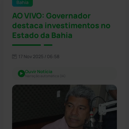
Bahia
AO VIVO: Governador
destaca investimentos no
Estado da Bahia
17 Nov 2025 / 06:58
Ouvir Notícia
Narração automática (IA)