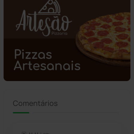
Planalto
(59)
Poções
(182)
Polícia Civil
(59)
Polícia Militar
(27)
Política
(03)
Presidente Jânio Qu...
(125)
Comentários
Riacho de Santana
(309)
Rio de Contas
(410)
M. M. L em: