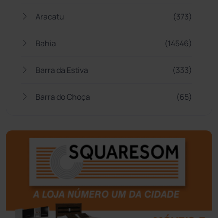
Aracatu
(373)
Bahia
(14546)
Barra da Estiva
(333)
Barra do Choça
(65)
Belo Campo
(57)
Bom Jesus da Lapa
(508)
Boquira
(152)
Botuporã
(72)