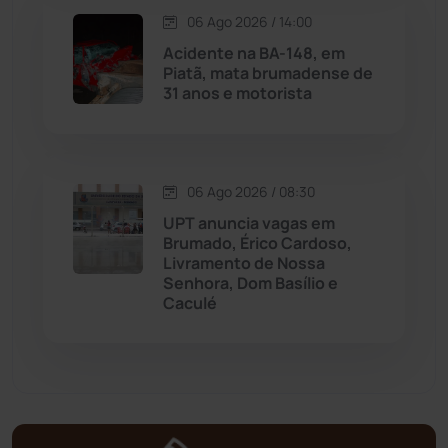
06 Ago 2026 / 14:00
Matina
(71)
Acidente na BA-148, em
Piatã, mata brumadense de
31 anos e motorista
Mortugaba
(31)
Mundo
(437)
06 Ago 2026 / 08:30
Oliveira dos Brejinhos
(67)
UPT anuncia vagas em
Brumado, Érico Cardoso,
Palmas de Monte Alto
(262)
Livramento de Nossa
Senhora, Dom Basílio e
Caculé
Paramirim
(342)
Pindaí
(103)
Piripá
(90)