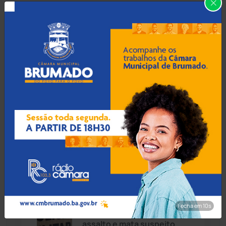
Carinhanha
(300)
08 Ago 2026 / Há 45 min
Inscrições para concurso
Caturama
(65)
da Polícia Civil da Bahia com
750 vagas são iniciadas
Chapada Diamantina
(430)
Condeúba
(133)
08 Ago 2026 / Há 1 hora
Acidente entre ônibus a
Contendas do Sincorá
(79)
caminho de Bom Jesus da
Lapa e caminhão deixa dois
Cordeiros
(49)
mortos na BR-259
Dom Basílio
(391)
08 Ago 2026 / Há 1 hora
Economia
(1235)
Fecha em 9s
Policial militar reage a
assalto e mata suspeito