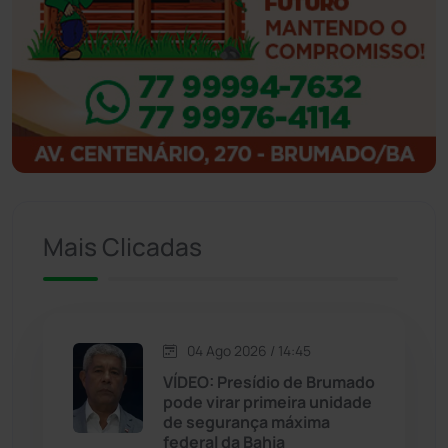
Ibicoara
(221)
Ibipitanga
(116)
Ibitiara
(32)
Igaporã
(218)
Ituaçu
(256)
Mais Clicadas
Iuiu
(173)
Jacaraci
(97)
04 Ago 2026 / 14:45
VÍDEO: Presídio de Brumado
Jequié
(314)
pode virar primeira unidade
de segurança máxima
federal da Bahia
Jussiape
(98)