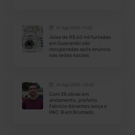
Justiça
(1470)
07 Ago 2026 / 11:00
Lagoa Real
(182)
Joias de R$ 40 mil furtadas
em Guanambi são
Licínio de Almeida
(118)
recuperadas após anúncio
nas redes sociais
Livramento de Nossa...
(1338)
Macaúbas
(714)
04 Ago 2026 / 10:00
Com 36 obras em
Maetinga
(101)
andamento, prefeito
Fabrício Abrantes lança o
PAC-B em Brumado
Malhada
(82)
Malhada de Pedras
(508)