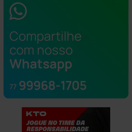
Compartilhe
com nosso
Whatsapp
99968-1705
77