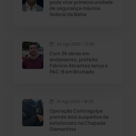
pode virar primeira unidade
de segurança máxima
federal da Bahia
Jussiape
(97)
Justiça
(1466)
04 Ago 2026 / 10:00
Lagoa Real
(182)
Com 36 obras em
andamento, prefeito
Licínio de Almeida
(118)
Fabrício Abrantes lança o
PAC-B em Brumado
Livramento de Nossa...
(1338)
Macaúbas
(713)
01 Ago 2026 / 18:30
Operação Contragolpe
Maetinga
(101)
prende dois suspeitos de
estelionato na Chapada
Diamantina
Malhada
(82)