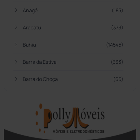
Anagé
(183)
Aracatu
(373)
Bahia
(14545)
Barra da Estiva
(333)
Barra do Choça
(65)
Belo Campo
(57)
Bom Jesus da Lapa
(505)
Boquira
(152)