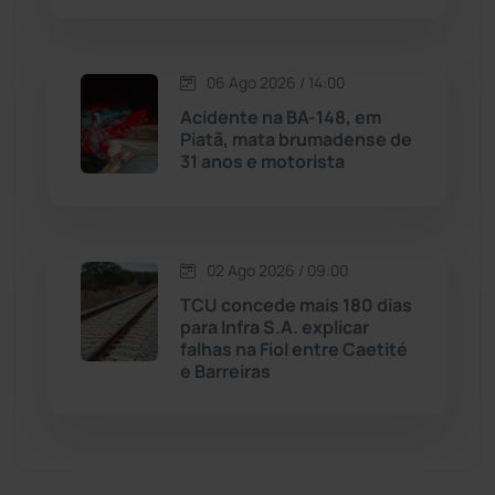
Malhada de Pedras
(507)
06 Ago 2026 / 14:00
Matina
(71)
Acidente na BA-148, em
Piatã, mata brumadense de
31 anos e motorista
Mortugaba
(31)
Mundo
(436)
02 Ago 2026 / 09:00
Oliveira dos Brejinhos
(67)
TCU concede mais 180 dias
para Infra S.A. explicar
Palmas de Monte Alto
(260)
falhas na Fiol entre Caetité
e Barreiras
Paramirim
(342)
Pindaí
(103)