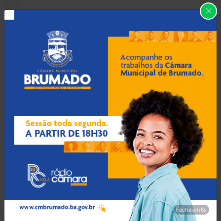
Caraíbas
(103)
Carinhanha
(299)
06 Ago 2026 / 18:30
Homem procurado por
Caturama
(65)
tráfico em São Paulo é
preso ao tentar fugir de
ônibus em Cândido Sales
Chapada Diamantina
(430)
Condeúba
(133)
06 Ago 2026 / 18:00
Contendas do Sincorá
(79)
Homem é esfaqueado no
pulso e agredido a
Cordeiros
(49)
capacetadas na zona rural
de Guanambi
Dom Basílio
(391)
Fecha em 7s