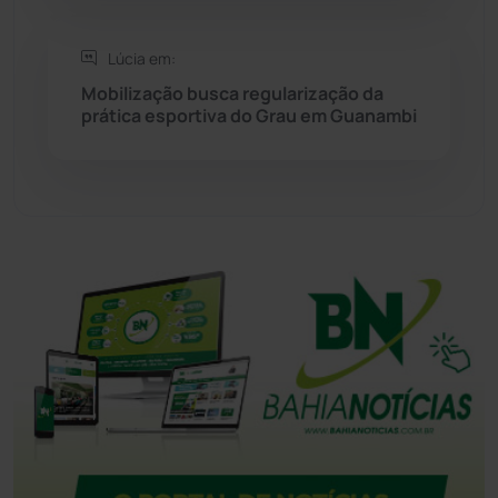
Tanhaçu
(426)
Lúcia em:
Tanque Novo
(126)
Mobilização busca regularização da
prática esportiva do Grau em Guanambi
Tecnologia
(12)
Urandi
(156)
Vitória da Conquista
(2513)