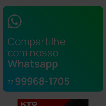
Compartilhe
com nosso
Whatsapp
99968-1705
77