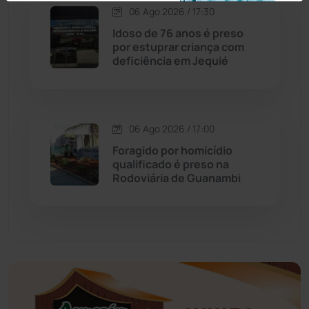
Economia
(1235)
06 Ago 2026 / 17:30
Idoso de 76 anos é preso
Educação
(232)
por estuprar criança com
deficiência em Jequié
Érico Cardoso
(82)
Esportes
(522)
06 Ago 2026 / 17:00
Foragido por homicídio
Eventos
(24)
qualificado é preso na
Rodoviária de Guanambi
Feira da Mata
(23)
Guajeru
(130)
Guanambi
(3494)