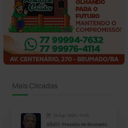
Ibiassucê
(167)
Ibicoara
(220)
Ibipitanga
(116)
Ibitiara
(32)
Igaporã
(218)
Ituaçu
(256)
Mais Clicadas
Iuiu
(173)
Jacaraci
(97)
04 Ago 2026 / 14:45
VÍDEO: Presídio de Brumado
Jequié
(313)