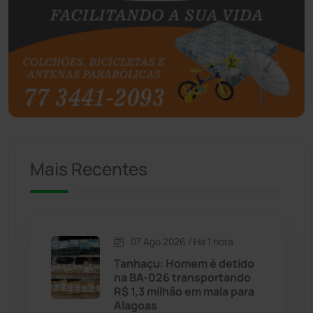
Botuporã
(72)
Brasil
(7679)
Brumado
(31955)
Caculé
(696)
Mais Recentes
Caetanos
(47)
Caetité
(1504)
07 Ago 2026 / Há 1 hora
Candiba
(157)
Tanhaçu: Homem é detido
na BA-026 transportando
Cândido Sales
(121)
R$ 1,3 milhão em mala para
Alagoas