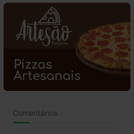
Piripá
(90)
Planalto
(59)
Poções
(182)
Polícia Civil
(57)
Polícia Militar
(27)
Política
(03)
Presidente Jânio Qu...
(125)
Comentários
Riacho de Santana
(309)