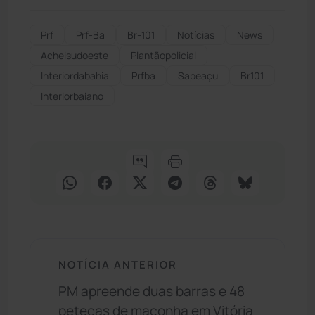
Prf
Prf-Ba
Br-101
Notícias
News
Acheisudoeste
Plantãopolicial
Interiordabahia
Prfba
Sapeaçu
Br101
Interiorbaiano
NOTÍCIA ANTERIOR
PM apreende duas barras e 48
petecas de maconha em Vitória