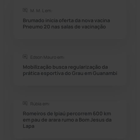
Rio de Contas
(410)
M. M. L em:
Brumado inicia oferta da nova vacina
Rio do Antônio
(203)
Pneumo 20 nas salas de vacinação
Rio do Pires
(98)
Edson Mauro em:
Saúde
(2427)
Mobilização busca regularização da
prática esportiva do Grau em Guanambi
Seabra
(50)
Sebastião Laranjeiras
(96)
Rúbia em:
Sítio do Mato
(42)
Romeiros de Ipiaú percorrem 600 km
em pau de arara rumo a Bom Jesus da
Lapa
Sudoeste Baiano
(1530)