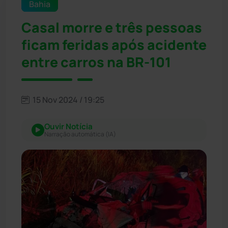
Bahia
Casal morre e três pessoas
ficam feridas após acidente
entre carros na BR-101
15 Nov 2024 / 19:25
Ouvir Notícia
Narração automática (IA)